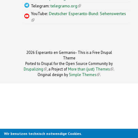
Telegram:
telegramo.org
(link is external)
YouTube:
Deutscher Esperanto-Bund: Sehenswertes
(link is external)
2026 Esperanto en Germanio- This is a Free Drupal
Theme
Ported to Drupal for the Open Source Community by
Drupalizing
(link is external)
, a Project of
More than (just) Themes
(link is
.
Original design by
Simple Themes
.
(link is
external)
external)
Wir benutzen technisch notwendige Cookies.