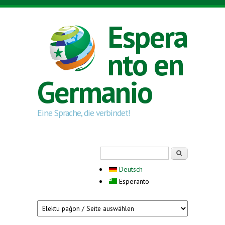
Skip to main content
Espera
nto en
Germanio
Eine Sprache, die verbindet!
Search form
Serĉi
Deutsch
Esperanto