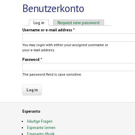
Benutzerkonto
Primary tabs
Log in
(active tab)
Request new password
Username or e-mail address
*
You may login with either your assigned username or
your e-mail address.
Password
*
The password field is case sensitive.
Esperanto
Häufige Fragen
Esperanto lernen
Esperanto-Musik