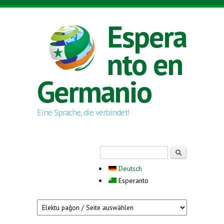
Skip to main content
Espera
nto en
Germanio
Eine Sprache, die verbindet!
Search form
Serĉi
Deutsch
Esperanto