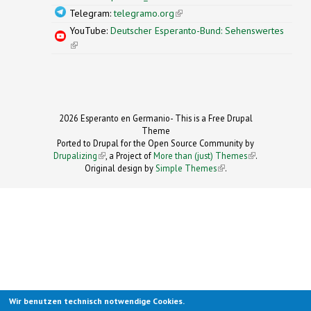
Telegram:
telegramo.org
(link is external)
YouTube:
Deutscher Esperanto-Bund: Sehenswertes
(link is external)
2026 Esperanto en Germanio- This is a Free Drupal
Theme
Ported to Drupal for the Open Source Community by
Drupalizing
(link is external)
, a Project of
More than (just) Themes
(link is
.
Original design by
Simple Themes
.
(link is
external)
external)
Wir benutzen technisch notwendige Cookies.