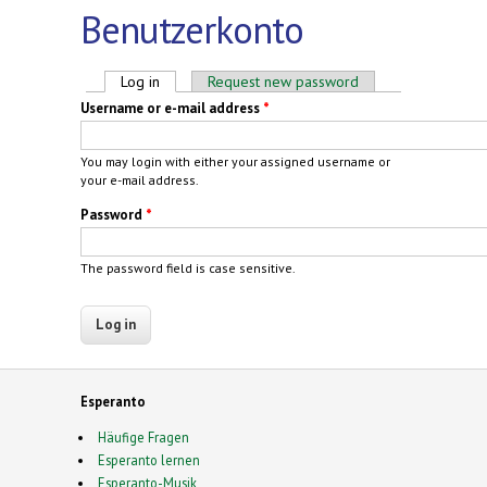
Benutzerkonto
Primary tabs
Log in
(active tab)
Request new password
Username or e-mail address
*
You may login with either your assigned username or
your e-mail address.
Password
*
The password field is case sensitive.
Esperanto
Häufige Fragen
Esperanto lernen
Esperanto-Musik