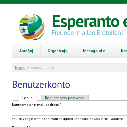
Skip to main content
Esperanto 
Freunde in allen Erdteilen!
Aranĝoj
Organizaĵoj
Mesaĝo al ni
Ko
You are here
Hejmo
»
Benutzerkonto
Benutzerkonto
Primary tabs
Log in
(active tab)
Request new password
Username or e-mail address
*
You may login with either your assigned username or your e-mail address.