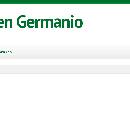
en Germanio
ntakto