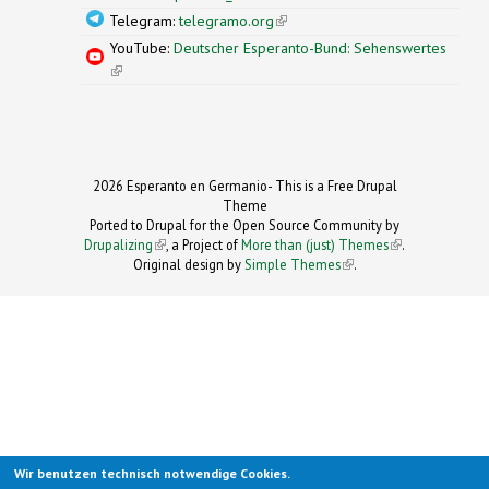
Telegram:
telegramo.org
(link is external)
YouTube:
Deutscher Esperanto-Bund: Sehenswertes
(link is external)
2026 Esperanto en Germanio- This is a Free Drupal
Theme
Ported to Drupal for the Open Source Community by
Drupalizing
(link is external)
, a Project of
More than (just) Themes
(link is
.
Original design by
Simple Themes
.
(link is
external)
external)
Wir benutzen technisch notwendige Cookies.