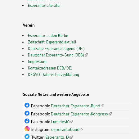
Esperanto-Literatur
Verein
Esperanto-Laden Berlin
Zeitschrift: Esperanto aktuell
Deutsche Esperanto-Jugend (DEJ)
Deutscher Esperanto-Bund (DEB)
(link is external)
Impressum
Kontaktadressen DEB/ DEJ
DSGVO-Datenschutzerklärung
Soziale Netze und weitere Angebote
Facebook:
Deutscher Esperanto-Bund
(link is
external)
Facebook:
Deutscher Esperanto-Kongress
(link is
external)
Facebook:
Luminesk'
(link is external)
Instagram:
esperantobund
(link is external)
Twitter:
Esperanto_D
(link is external)