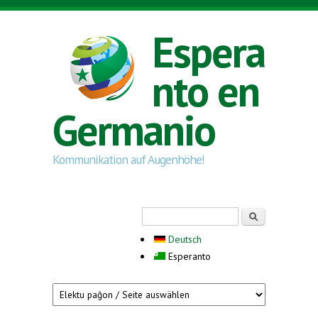
Skip to main content
Espera
nto en
Germanio
Kommunikation auf Augenhöhe!
Search form
Serĉi
Deutsch
Esperanto