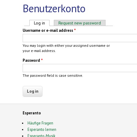
Benutzerkonto
Primary tabs
Log in
(active tab)
Request new password
Username or e-mail address
*
You may login with either your assigned username or
your e-mail address.
Password
*
The password field is case sensitive.
Esperanto
Häufige Fragen
Esperanto lernen
Esperanto-Musik