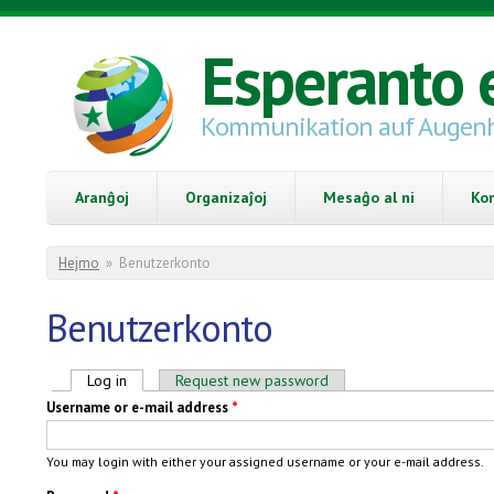
Skip to main content
Esperanto 
Kommunikation auf Augen
Aranĝoj
Organizaĵoj
Mesaĝo al ni
Ko
You are here
Hejmo
»
Benutzerkonto
Benutzerkonto
Primary tabs
Log in
(active tab)
Request new password
Username or e-mail address
*
You may login with either your assigned username or your e-mail address.