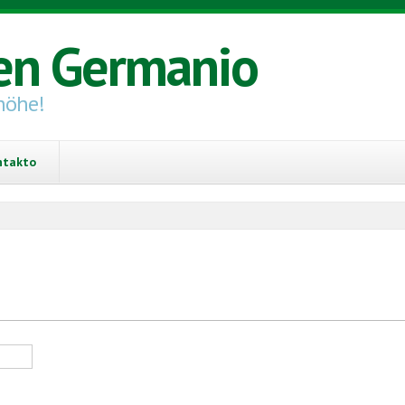
en Germanio
höhe!
ntakto