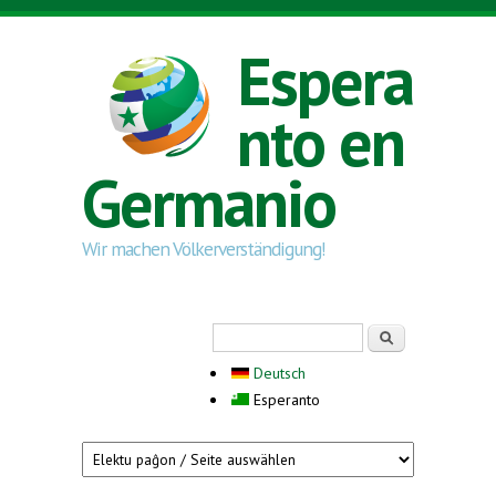
Skip to main content
Espera
nto en
Germanio
Wir machen Völkerverständigung!
Search form
Serĉi
Deutsch
Esperanto