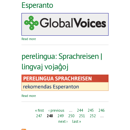
Esperanto
about Reta revuo Global Voices en Esperanto
Read more
perelingua: Sprachreisen |
lingvaj vojaĝoj
about perelingua: Sprachreisen | lingvaj vojaĝoj
Read more
Pages
« first
‹ previous
…
244
245
246
247
248
249
250
251
252
…
next ›
last »