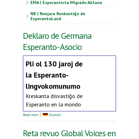
EMA | Esperantista Migrado Aŭtuna
NR | Novjara Renkontiĝo de
EsperantoLand
Deklaro de Germana
Esperanto-Asocio
Pli ol 130 jaroj de
la
Esperanto-
lingvokomunumo
Kreskanta disvastiĝo de
Esperanto en la mondo
about Deklaro de Germana Esperanto-Asocio
Read more
Deutsch
Reta revuo Global Voices en