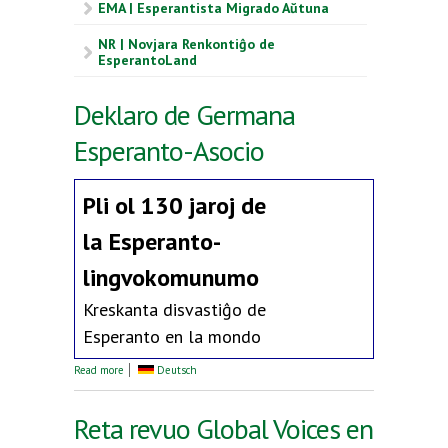
EMA | Esperantista Migrado Aŭtuna
NR | Novjara Renkontiĝo de
EsperantoLand
Deklaro de Germana
Esperanto-Asocio
Pli ol 130 jaroj de
la
Esperanto-
lingvokomunumo
Kreskanta disvastiĝo de
Esperanto en la mondo
about Deklaro de Germana Esperanto-Asocio
Read more
Deutsch
Reta revuo Global Voices en