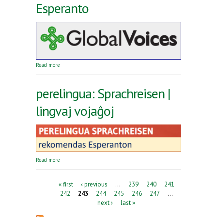
Esperanto
about Reta revuo Global Voices en Esperanto
Read more
perelingua: Sprachreisen |
lingvaj vojaĝoj
about perelingua: Sprachreisen | lingvaj vojaĝoj
Read more
Pages
« first
‹ previous
…
239
240
241
242
243
244
245
246
247
…
next ›
last »