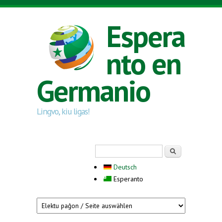
Skip to main content
Espera
nto en
Germanio
Lingvo, kiu ligas!
Search form
Serĉi
Deutsch
Esperanto