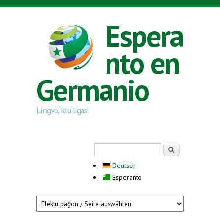
Skip to main content
Espera
nto en
Germanio
Lingvo, kiu ligas!
Search form
Serĉi
Deutsch
Esperanto