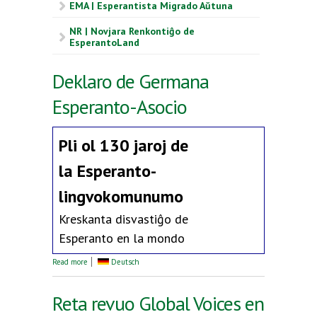
EMA | Esperantista Migrado Aŭtuna
NR | Novjara Renkontiĝo de
EsperantoLand
Deklaro de Germana
Esperanto-Asocio
Pli ol 130 jaroj de
la
Esperanto-
lingvokomunumo
Kreskanta disvastiĝo de
Esperanto en la mondo
about Deklaro de Germana Esperanto-Asocio
Read more
Deutsch
Reta revuo Global Voices en