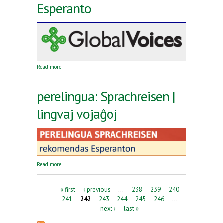
Esperanto
about Reta revuo Global Voices en Esperanto
Read more
perelingua: Sprachreisen |
lingvaj vojaĝoj
about perelingua: Sprachreisen | lingvaj vojaĝoj
Read more
Pages
« first
‹ previous
…
238
239
240
241
242
243
244
245
246
…
next ›
last »