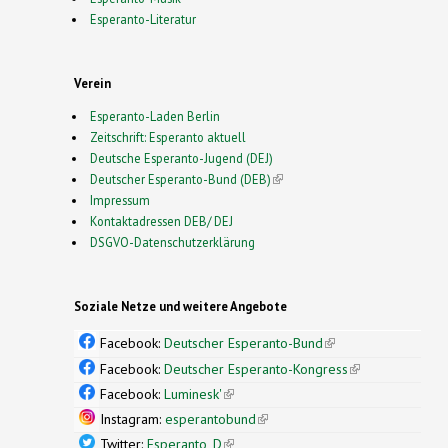
Esperanto-Literatur
Verein
Esperanto-Laden Berlin
Zeitschrift: Esperanto aktuell
Deutsche Esperanto-Jugend (DEJ)
Deutscher Esperanto-Bund (DEB)
(link is external)
Impressum
Kontaktadressen DEB/ DEJ
DSGVO-Datenschutzerklärung
Soziale Netze und weitere Angebote
Facebook:
Deutscher Esperanto-Bund
(link is
external)
Facebook:
Deutscher Esperanto-Kongress
(link is
external)
Facebook:
Luminesk'
(link is external)
Instagram:
esperantobund
(link is external)
Twitter:
Esperanto_D
(link is external)