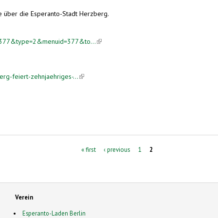
e über die Esperanto-Stadt Herzberg.
el=3377&type=2&menuid=377&to...
(link is external)
rg-feiert-zehnjaehriges-...
(link is external)
« first
‹ previous
1
2
Verein
Esperanto-Laden Berlin