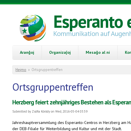
Skip to main content
Esperanto 
Kommunikation auf Augen
Aranĝoj
Organizaĵoj
Mesaĝo al ni
Ko
You are here
Hejmo
»
Ortsgruppentreffen
Ortsgruppentreffen
Herzberg feiert zehnjähriges Bestehen als Espera
Submitted by
Zsófia Kóródy
on Wed, 2016-05-04 03:59
Jahreshauptversammlung des Esperanto-Centros in Herzberg am Harz;
der DEB-Filiale für Weiterbildung und Kultur und mit der Stadt.