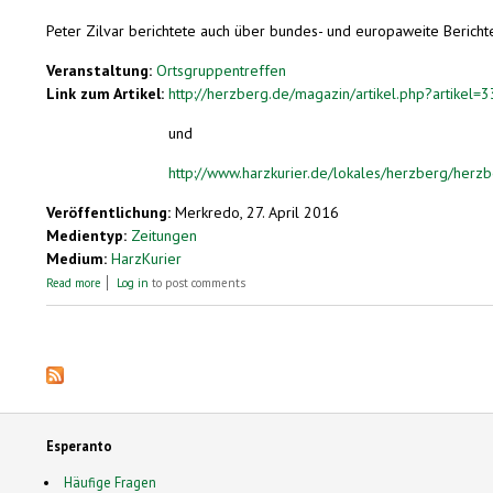
Peter Zilvar berichtete auch über bundes- und europaweite Bericht
Veranstaltung:
Ortsgruppentreffen
Link zum Artikel:
http://herzberg.de/magazin/artikel.php?artik
und
http://www.harzkurier.de/lokales/herzberg/herzbe
Veröffentlichung:
Merkredo, 27. April 2016
Medientyp:
Zeitungen
Medium:
HarzKurier
about Herzberg feiert zehnjähriges Bestehen als Esperanto-Stadt
Read more
Log in
to post comments
Pages
Esperanto
Häufige Fragen