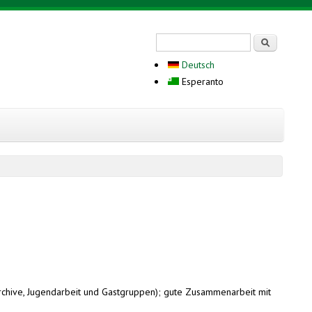
Search form
Serĉi
Deutsch
Esperanto
 Archive, Jugendarbeit und Gastgruppen); gute Zusammenarbeit mit