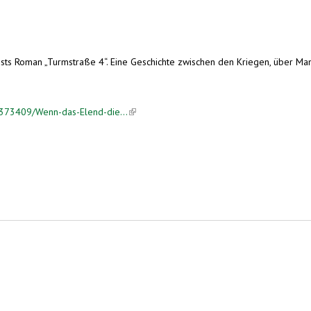
s Roman „Turmstraße 4“. Eine Geschichte zwischen den Kriegen, über Mangel
5373409/Wenn-das-Elend-die...
(link is external)