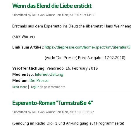
Wenn das Elend die Liebe erstickt
Submitted by
Louis von Wunsc...
on Mon, 2018-02-19 14:59
Erstmals aus dem Esperanto ins Deutsche übersetzt: Hans Weinhengst
(865 Wörter)
Link zum Artikel:
https://diepresse.com/home/spectrum/literatur/
(Auch: "Die Presse", Print-Ausgabe, 17.02.2018)
Veröffentlichung:
Vendredo, 16. February 2018
Medientyp:
Internet-Zeitung
Medium:
Die Presse
about Wenn das Elend die Liebe erstickt
Read more
Log in
to post comments
Esperanto-Roman "Turmstraße 4"
Submitted by
Louis von Wunsc...
on Mon, 2017-10-09 11:32
(Sendung im Radio ORF 1 und Ankündigung auf Programmseite)