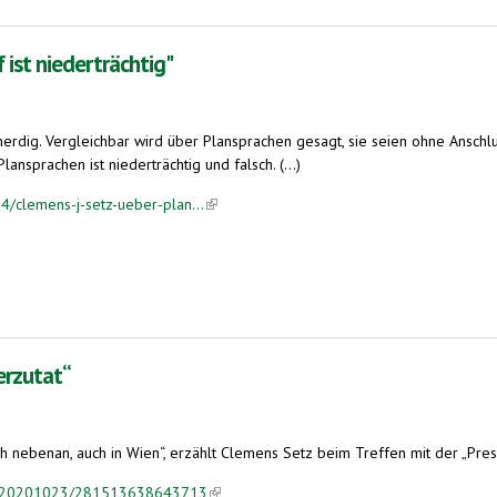
 ist niederträchtig"
dig. Vergleichbar wird über Plansprachen gesagt, sie seien ohne Anschlus
nsprachen ist niederträchtig und falsch. (...)
/clemens-j-setz-ueber-plan...
(link is external)
ig"
erzutat“
 nebenan, auch in Wien“, erzählt Clemens Setz beim Treffen mit der „Presse
sse/20201023/281513638643713
(link is external)