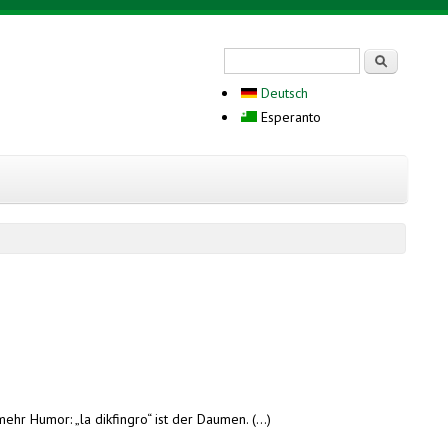
Search form
Serĉi
Deutsch
Esperanto
ehr Humor: „la dikfingro“ ist der Daumen. (...)