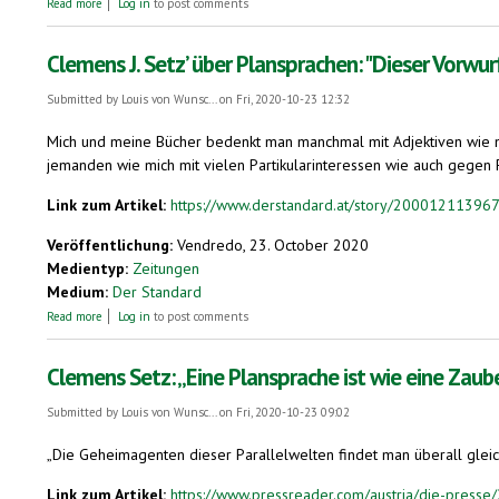
Read more
Log in
to post comments
Clemens J. Setz’ über Plansprachen: "Dieser Vorwurf
Submitted by
Louis von Wunsc...
on Fri, 2020-10-23 12:32
Mich und meine Bücher bedenkt man manchmal mit Adjektiven wie ner
jemanden wie mich mit vielen Partikularinteressen wie auch gegen Pla
Link zum Artikel:
https://www.derstandard.at/story/2000121139674
Veröffentlichung:
Vendredo, 23. October 2020
Medientyp:
Zeitungen
Medium:
Der Standard
about Clemens J. Setz’ über Plansprachen: "Dieser Vorwurf ist niederträcht
Read more
Log in
to post comments
Clemens Setz: „Eine Plansprache ist wie eine Zaub
Submitted by
Louis von Wunsc...
on Fri, 2020-10-23 09:02
„Die Geheimagenten dieser Parallelwelten findet man überall gleich
Link zum Artikel:
https://www.pressreader.com/austria/die-pre