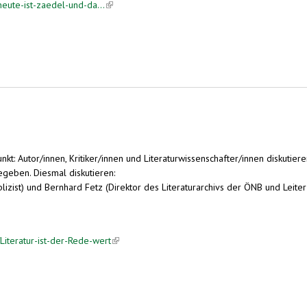
heute-ist-zaedel-und-da...
(link is external)
unkt: Autor/innen, Kritiker/innen und Literaturwissenschafter/innen diskutie
egeben. Diesmal diskutieren:
blizist) und Bernhard Fetz (Direktor des Literaturarchivs der ÖNB und Leit
iteratur-ist-der-Rede-wert
(link is external)