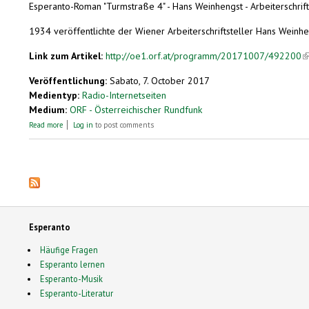
Esperanto-Roman "Turmstraße 4" - Hans Weinhengst - Arbeiterschrift
1934 veröffentlichte der Wiener Arbeiterschriftsteller Hans Weinhen
Link zum Artikel:
http://oe1.orf.at/programm/20171007/492200
(l
Veröffentlichung:
Sabato, 7. October 2017
Medientyp:
Radio-Internetseiten
Medium:
ORF - Österreichischer Rundfunk
about Esperanto-Roman "Turmstraße 4"
Read more
Log in
to post comments
Pages
Esperanto
Häufige Fragen
Esperanto lernen
Esperanto-Musik
Esperanto-Literatur