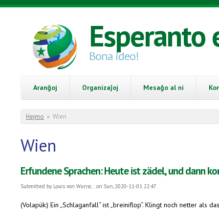
Skip to main content
Esperanto 
Bona ideo!
Aranĝoj
Organizaĵoj
Mesaĝo al ni
Ko
You are here
Hejmo
»
Wien
Wien
Erfundene Sprachen: Heute ist zädel, und dann k
Submitted by
Louis von Wunsc...
on Sun, 2020-11-01 22:47
(Volapük:) Ein „Schlaganfall“ ist „breiniflop“. Klingt noch netter als