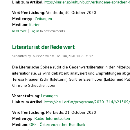
Link zum Artikel:
https://kurier.at/kultur/buch/erfundene-sprachen-
Veröffentlichung:
Vendredo, 30. October 2020
Medientyp:
Zeitungen
Medium:
Kurier
about Erfundene Sprachen: Heute ist zädel, und dann kommt der sudel
Read more
Log in
to post comments
Literatur ist der Rede wert
Submitted by
Louis von Wunsc...
on Sun, 2020-10-25 21:32
Die Literarische Soiree rückt die Gegenwartsliteratur in den Mittelp
internationale. Es wird debattiert, analysiert und Empfehlungen abg
Teresa Präauer (Schriftstellerin) Günther Eisenhuber (Lektor und Pu
Christine Scheucher, über:
Veranstaltung:
Lesungen
Link zum Artikel:
https://oe1.orf.at/programm/20201214/621309/L
Veröffentlichung:
Merkredo, 21. October 2020
Medientyp:
Radio-Internetseiten
Medium:
ORF - Österreichischer Rundfunk
about Literatur ist der Rede wert