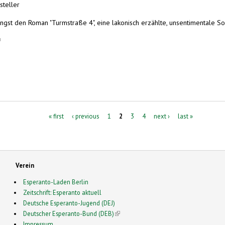
steller
gst den Roman "Turmstraße 4", eine lakonisch erzählte, unsentimentale Sozia
ink is external)
« first
‹ previous
1
2
3
4
next ›
last »
Verein
Esperanto-Laden Berlin
Zeitschrift: Esperanto aktuell
Deutsche Esperanto-Jugend (DEJ)
Deutscher Esperanto-Bund (DEB)
(link is external)
Impressum