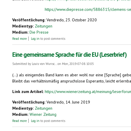
https://www.diepresse.com/5886315/clemens-setz
Veröffentlichung:
Vendredo, 23. October 2020
Medientyp:
Zeitungen
Medium:
Die Presse
about Clemens Setz: „Eine Plansprache ist wie eine Zauberzutat“
Read more
Log in
to post comments
Eine gemeinsame Sprache für die EU (Leserbrief)
Submitted by
Louis von Wunsc...
on Mon, 2019-07-08 10:05
(...) als einigendes Band kann es aber wohl nur eine [Sprache] geben
Bleibt das verhältnismäßig anspruchslose Esperanto, leicht erlernba
Link zum Artikel:
https://www.wienerzeitung.at/meinung/leserfor
Veröffentlichung:
Vendredo, 14. June 2019
Medientyp:
Zeitungen
Medium:
Wiener Zeitung
about Eine gemeinsame Sprache für die EU (Leserbrief)
Read more
Log in
to post comments