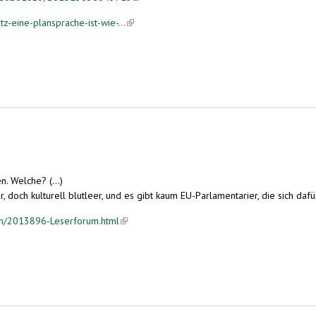
-eine-plansprache-ist-wie-...
(link is external)
. Welche? (...)
r, doch kulturell blutleer, und es gibt kaum EU-Parlamentarier, die sich da
um/2013896-Leserforum.html
(link is external)