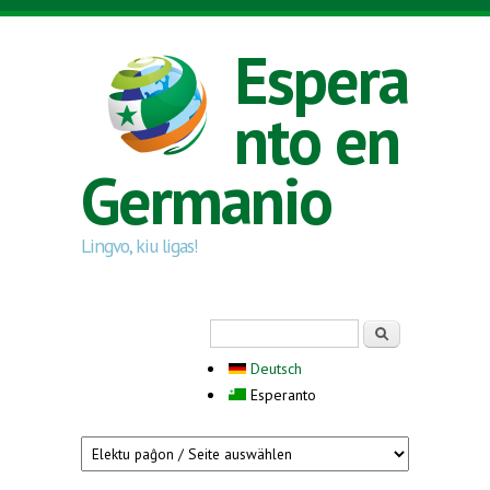
Skip to main content
Espera
nto en
Germanio
Lingvo, kiu ligas!
Search form
Serĉi
Deutsch
Esperanto