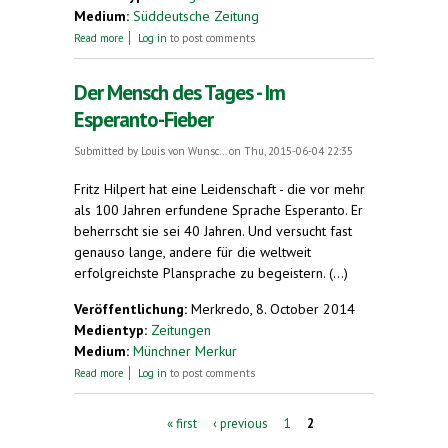
Medium:
Süddeutsche Zeitung
about Esperanto - wie im Paradies (Leserbrief)
Read more
Log in
to post comments
Der Mensch des Tages - Im
Esperanto-Fieber
Submitted by
Louis von Wunsc...
on Thu, 2015-06-04 22:35
Fritz Hilpert hat eine Leidenschaft - die vor mehr
als 100 Jahren erfundene Sprache Esperanto. Er
beherrscht sie sei 40 Jahren. Und versucht fast
genauso lange, andere für die weltweit
erfolgreichste Plansprache zu begeistern. (...)
Veröffentlichung:
Merkredo, 8. October 2014
Medientyp:
Zeitungen
Medium:
Münchner Merkur
about Der Mensch des Tages - Im Esperanto-Fieber
Read more
Log in
to post comments
Pages
« first
‹ previous
1
2