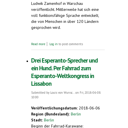
Ludwik Zamenhof in Warschau
veröffentlicht. Mittlerweile hat sich eine
voll funktionsfähige Sprache entwickelt,
die von Menschen in über 120 Ländern
gesprochen wird.
about Internationale Esperanto-
Read more
Log in
to post comments
Veranstaltung für Familien.
Mühlhausen/Thüringen. Samstag, 21. Juli bis
Dienstag, 31. Juli 2018
Drei Esperanto-Sprecher und
ein Hund. Per Fahrrad zum
Esperanto-Weltkongress in
Lissabon
Submitted by
Louis von Wunsc...
on Fri, 2018-06-08
10:00
Veröffentlichungsdatum:
2018-06-06
Region (Bundesland):
Berlin
Stadt:
Berlin
Beginn der Fahrrad-Karawane: