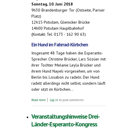
Sonntag, 10. Juni 2018
9h30 Brandenburger Tor (Ostseite, Pariser
Platz)
12h15 Potsdam, Glienicker Brücke
14h00 Potsdam Hauptbahnhof
(Kontakt: Tel. 0173 - 162 90 63)
Ein Hund im Fahrrad-Körbchen
Insgesamt 48 Tage haben die Esperanto-
Sprecher Christine Brücker, Lars Sözüer mit
ihrer Tochter Melanie Leyla Brücker und
ihrem Hund Nayeli vorgesehen, um von
Berlin bis Lissabon zu radeln. Der Hund
radelt allerdings nicht selbst, sondern läuft
oder sitzt im Körbchen...
about Drei Esperanto-Sprecher und ein
Read more
Log in
to post comments
Hund. Per Fahrrad zum Esperanto-
Weltkongress in Lissabon
Veranstaltungshinweise Drei-
Länder-Esperanto-Kongress