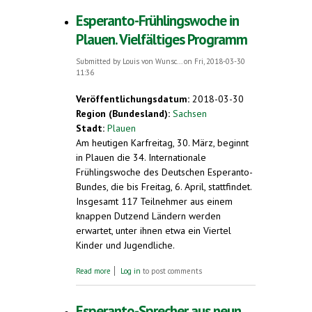
Anmeldungen. 18. bis 21. Mai 2018
Esperanto-Frühlingswoche in
Plauen. Vielfältiges Programm
Submitted by
Louis von Wunsc...
on Fri, 2018-03-30
11:36
Veröffentlichungsdatum:
2018-03-30
Region (Bundesland):
Sachsen
Stadt:
Plauen
Am heutigen Karfreitag, 30. März, beginnt
in Plauen die 34. Internationale
Frühlingswoche des Deutschen Esperanto-
Bundes, die bis Freitag, 6. April, stattfindet.
Insgesamt 117 Teilnehmer aus einem
knappen Dutzend Ländern werden
erwartet, unter ihnen etwa ein Viertel
Kinder und Jugendliche.
about Esperanto-Frühlingswoche in Plauen.
Read more
Log in
to post comments
Vielfältiges Programm
Esperanto-Sprecher aus neun