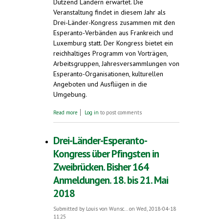
Dutzend Ländern erwartet. Die
Veranstaltung findet in diesem Jahr als
Drei-Länder-Kongress zusammen mit den
Esperanto-Verbänden aus Frankreich und
Luxemburg statt. Der Kongress bietet ein
reichhaltiges Programm von Vorträgen,
Arbeitsgruppen, Jahresversammlungen von
Esperanto-Organisationen, kulturellen
Angeboten und Ausflügen in die
Umgebung.
about Musik und Diskussionen in Esperanto.
Read more
Log in
to post comments
Deutscher Esperanto-Kongress in
Zweibrücken. 18. - 21. Mai 2018
Drei-Länder-Esperanto-
Kongress über Pfingsten in
Zweibrücken. Bisher 164
Anmeldungen. 18. bis 21. Mai
2018
Submitted by
Louis von Wunsc...
on Wed, 2018-04-18
11:25