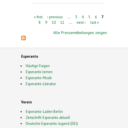
Ländern in Plauen. Internationale
Esperanto-Frühlingswoche 30. März bis 6.
April
Pages
« first
‹ previous
…
3
4
5
6
7
8
9
10
11
…
next ›
last »
Alle Pressemitteilungen zeigen
Esperanto
Häufige Fragen
Esperanto lernen
Esperanto-Musik
Esperanto-Literatur
Verein
Esperanto-Laden Berlin
Zeitschrift: Esperanto aktuell
Deutsche Esperanto-Jugend (DEJ)