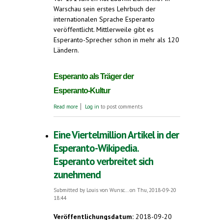
Warschau sein erstes Lehrbuch der
internationalen Sprache Esperanto
veröffentlicht. Mittlerweile gibt es
Esperanto-Sprecher schon in mehr als 120
Ländern.
Esperanto als Träger der
Esperanto-Kultur
about Warum verbreitet sich Esperanto? -
Read more
Log in
to post comments
Esperanto-Stand (B14) bei der Expolingua
Berlin, 16. - 17. November 2018
Eine Viertelmillion Artikel in der
Esperanto-Wikipedia.
Esperanto verbreitet sich
zunehmend
Submitted by
Louis von Wunsc...
on Thu, 2018-09-20
18:44
Veröffentlichungsdatum:
2018-09-20