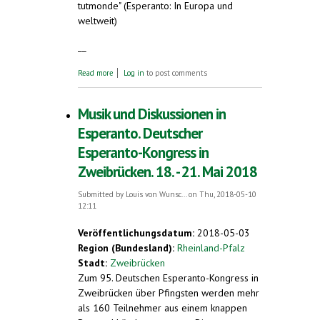
tutmonde
" (Esperanto: In Europa und
weltweit)
__
about Veranstaltungshinweise Drei-Länder-
Read more
Log in
to post comments
Esperanto-Kongress Zweibrücken, Pfingsten
2018
Musik und Diskussionen in
Esperanto. Deutscher
Esperanto-Kongress in
Zweibrücken. 18. - 21. Mai 2018
Submitted by
Louis von Wunsc...
on Thu, 2018-05-10
12:11
Veröffentlichungsdatum:
2018-05-03
Region (Bundesland):
Rheinland-Pfalz
Stadt:
Zweibrücken
Zum 95. Deutschen Esperanto-Kongress in
Zweibrücken über Pfingsten werden mehr
als 160 Teilnehmer aus einem knappen