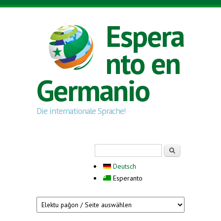
Skip to main content
Espera
nto en
Germanio
Die internationale Sprache!
Search form
Serĉi
Deutsch
Esperanto