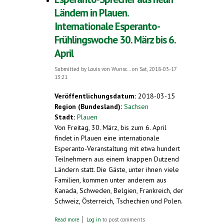
Ländern in Plauen.
Internationale Esperanto-
Frühlingswoche 30. März bis 6.
April
Submitted by
Louis von Wunsc...
on Sat, 2018-03-17
13:21
Veröffentlichungsdatum:
2018-03-15
Region (Bundesland):
Sachsen
Stadt:
Plauen
Von Freitag, 30. März, bis zum 6. April
findet in Plauen eine internationale
Esperanto-Veranstaltung mit etwa hundert
Teilnehmern aus einem knappen Dutzend
Ländern statt. Die Gäste, unter ihnen viele
Familien, kommen unter anderem aus
Kanada, Schweden, Belgien, Frankreich, der
Schweiz, Österreich, Tschechien und Polen.
about Esperanto-Sprecher aus neun
Read more
Log in
to post comments