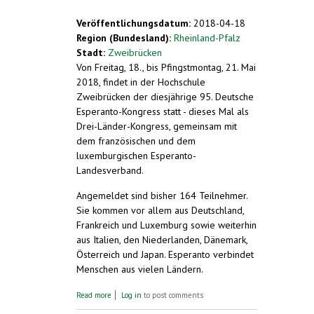
Veröffentlichungsdatum:
2018-04-18
Region (Bundesland):
Rheinland-Pfalz
Stadt:
Zweibrücken
Von Freitag, 18., bis Pfingstmontag, 21. Mai
2018, findet in der Hochschule
Zweibrücken der diesjährige 95. Deutsche
Esperanto-Kongress statt - dieses Mal als
Drei-Länder-Kongress, gemeinsam mit
dem französischen und dem
luxemburgischen Esperanto-
Landesverband.
Angemeldet sind bisher 164 Teilnehmer.
Sie kommen vor allem aus Deutschland,
Frankreich und Luxemburg sowie weiterhin
aus Italien, den Niederlanden, Dänemark,
Österreich und Japan. Esperanto verbindet
Menschen aus vielen Ländern.
about Drei-Länder-Esperanto-Kongress über
Read more
Log in
to post comments
Pfingsten in Zweibrücken. Bisher 164