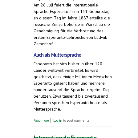
Am 26. Juli feiert die internationale
Sprache Esperanto ihren 131. Geburtstag -
an diesem Tag im Jahre 1887 erteilte die
russische Zensurbehörde in Warschau die
Genehmigung für die Verbreitung des
ersten Esperanto-Lehrbuchs von Ludwik
Zamenhof.
Auch als Muttersprache
Esperanto hat sich bisher in über 120
Länder weltweit verbreitet. Es wird
geschätzt, dass einige Millionen Menschen
Esperanto gelernt haben und mehrere
hunderttausend die Sprache regelmäßig
benutzen. Etwa tausend bis zweitausend
Personen sprechen Esperanto heute als
Muttersprache.
about Esperanto als täglich benutzte
Read more
Log in
to post comments
Sprache. Zum Esperanto-Tag, 26. Juli 2018
Internationale Esperanto-