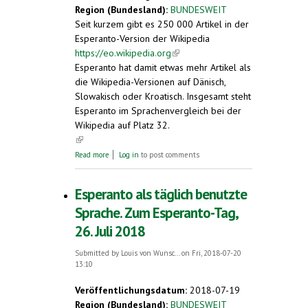
Region (Bundesland):
BUNDESWEIT
Seit kurzem gibt es 250 000 Artikel in der
Esperanto-Version der Wikipedia
https://eo.wikipedia.org
(link is external)
Esperanto hat damit etwas mehr Artikel als
die Wikipedia-Versionen auf Dänisch,
Slowakisch oder Kroatisch. Insgesamt steht
Esperanto im Sprachenvergleich bei der
Wikipedia auf Platz 32.
(link is external)
about Eine Viertelmillion Artikel in der
Read more
Log in
to post comments
Esperanto-Wikipedia. Esperanto verbreitet
sich zunehmend
Esperanto als täglich benutzte
Sprache. Zum Esperanto-Tag,
26. Juli 2018
Submitted by
Louis von Wunsc...
on Fri, 2018-07-20
13:10
Veröffentlichungsdatum:
2018-07-19
Region (Bundesland):
BUNDESWEIT