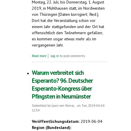
Montag, 22. Juli, bis Donnerstag, 1. August
2019, in Mühlhausen statt, im Nordwesten
von Thüringen [Daten korrigiert; Red.].
Dort hat die Veranstaltung schon vor
einem Jahr stattgefunden und der Ort hat
offensichtlich den Teilnehmern gefallen;
es kommen sogar etwas mehr als im
vergangenen Jahr.
about Esperanto als Familiensprache.
Read more
Log in
to post comments
Internationale Veranstaltung in
Mühlhausen/Thüringen. Montag, 22. Juli, bis
Donnerstag, 1. August 2019
Warum verbreitet sich
Esperanto? 96. Deutscher
Esperanto-Kongress über
Pfingsten in Neumünster
Submitted by
Louis von Wunsc...
on Tue, 2019-06-04
12:54
Veröffentlichungsdatum:
2019-06-04
Region (Bundesland):