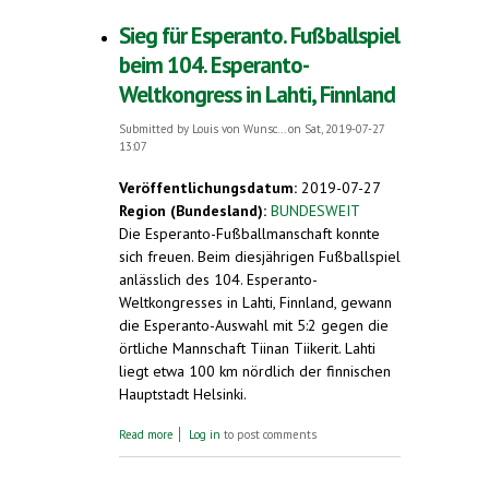
Weltkongress
Sieg für Esperanto. Fußballspiel
beim 104. Esperanto-
Weltkongress in Lahti, Finnland
Submitted by
Louis von Wunsc...
on Sat, 2019-07-27
13:07
Veröffentlichungsdatum:
2019-07-27
Region (Bundesland):
BUNDESWEIT
Die Esperanto-Fußballmanschaft konnte
sich freuen. Beim diesjährigen Fußballspiel
anlässlich des 104. Esperanto-
Weltkongresses in Lahti, Finnland, gewann
die Esperanto-Auswahl mit 5:2 gegen die
örtliche Mannschaft Tiinan Tiikerit. Lahti
liegt etwa 100 km nördlich der finnischen
Hauptstadt Helsinki.
about Sieg für Esperanto. Fußballspiel beim
Read more
Log in
to post comments
104. Esperanto-Weltkongress in Lahti,
Finnland