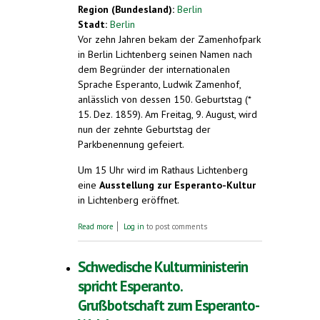
Region (Bundesland):
Berlin
Stadt:
Berlin
Vor zehn Jahren bekam der Zamenhofpark
in Berlin Lichtenberg seinen Namen nach
dem Begründer der internationalen
Sprache Esperanto, Ludwik Zamenhof,
anlässlich von dessen 150. Geburtstag (*
15. Dez. 1859). Am Freitag, 9. August, wird
nun der zehnte Geburtstag der
Parkbenennung gefeiert.
Um 15 Uhr wird im Rathaus Lichtenberg
eine
Ausstellung zur Esperanto-Kultur
in Lichtenberg eröffnet.
about Zamenhofpark in Berlin-Lichtenberg
Read more
Log in
to post comments
feiert 10. Geburtstag. Ausstellungs-
Eröffnung, Stadtspaziergang und Fest.
Freitag, 9. August 2019
Schwedische Kulturministerin
spricht Esperanto.
Grußbotschaft zum Esperanto-