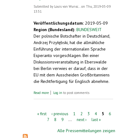
Submitted by
Louis von Wunsc...
on Thu, 2019-05-09
13:51
Veröffentlichungsdatum:
2019-05-09
Region (Bundesland):
BUNDESWEIT
Der polnische Botschafter in Deutschland,
Andrzej Przyłębski, hat die allmähliche
Einführung der internationalen Sprache
Esperanto vorgeschlagen. Bei einer
Diskussionsveranstaltung in Eberswalde
bei Berlin verwies er darauf, dass in der
EU mit dem Ausscheiden Großbritanniens
die Rechtfertigung für Englisch abnehme.
about Polnischer Botschafter in Deutschland
Read more
Log in
to post comments
schlägt allmähliche Einführung von
Esperanto vor
Pages
« first
‹ previous
1
2
3
4
5
6
7
8
9
…
next ›
last »
Alle Pressemitteilungen zeigen