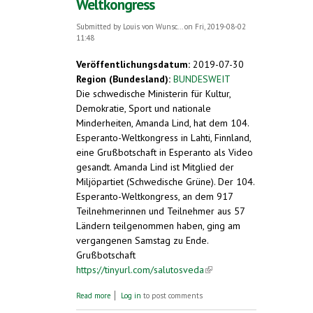
Weltkongress
Submitted by
Louis von Wunsc...
on Fri, 2019-08-02
11:48
Veröffentlichungsdatum:
2019-07-30
Region (Bundesland):
BUNDESWEIT
Die schwedische Ministerin für Kultur,
Demokratie, Sport und nationale
Minderheiten, Amanda Lind, hat dem 104.
Esperanto-Weltkongress in Lahti, Finnland,
eine Grußbotschaft in Esperanto als Video
gesandt. Amanda Lind ist Mitglied der
Miljöpartiet (Schwedische Grüne). Der 104.
Esperanto-Weltkongress, an dem 917
Teilnehmerinnen und Teilnehmer aus 57
Ländern teilgenommen haben, ging am
vergangenen Samstag zu Ende.
Grußbotschaft
https://tinyurl.com/salutosveda
(link is
external)
about Schwedische Kulturministerin spricht
Read more
Log in
to post comments
Esperanto. Grußbotschaft zum Esperanto-