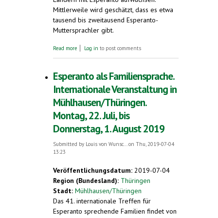
Mittlerweile wird geschätzt, dass es etwa
tausend bis zweitausend Esperanto-
Muttersprachler gibt.
about Mehr und mehr Esperanto-
Read more
Log in
to post comments
Muttersprachler. Esperantosprachige
Familien in Mühlhausen/Thüringen
Esperanto als Familiensprache.
Internationale Veranstaltung in
Mühlhausen/Thüringen.
Montag, 22. Juli, bis
Donnerstag, 1. August 2019
Submitted by
Louis von Wunsc...
on Thu, 2019-07-04
13:23
Veröffentlichungsdatum:
2019-07-04
Region (Bundesland):
Thüringen
Stadt:
Mühlhausen/Thüringen
Das 41. internationale Treffen für
Esperanto sprechende Familien findet von