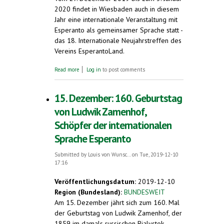
2020 findet in Wiesbaden auch in diesem
Jahr eine internationale Veranstaltung mit
Esperanto als gemeinsamer Sprache statt -
das 18. Internationale Neujahrstreffen des
Vereins EsperantoLand.
about Internationale Esperanto-
Read more
Log in
to post comments
Veranstaltung über Neujahr in Wiesbaden.
Knapp 200 Gäste erwartet
15. Dezember: 160. Geburtstag
von Ludwik Zamenhof,
Schöpfer der internationalen
Sprache Esperanto
Submitted by
Louis von Wunsc...
on Tue, 2019-12-10
17:16
Veröffentlichungsdatum:
2019-12-10
Region (Bundesland):
BUNDESWEIT
Am 15. Dezember jährt sich zum 160. Mal
der Geburtstag von Ludwik Zamenhof, der
1859 im damals russischen Bialystok