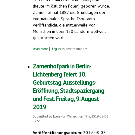
(heute im östlichen Polen) geboren wurde.
Zamenhof hat 1887 die Grundlagen der
internationalen Sprache Esperanto
veröffentlicht, die mittlerweile von
Menschen in über 120 Ländern weltweit
gesprochen wird.
about 15. Dezember: 160. Geburtstag von
Read more
Log in
to post comments
Ludwik Zamenhof, Schöpfer der
internationalen Sprache Esperanto
Zamenhofpark in Berlin-
Lichtenberg feiert 10.
Geburtstag. Ausstellungs-
Eröffnung, Stadtspaziergang
und Fest. Freitag, 9. August
2019
Submitted by
Louis von Wunsc...
on Thu, 2019-08-08
07:51
Veröffentlichungsdatum:
2019-08-07