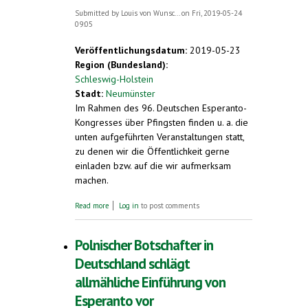
Submitted by
Louis von Wunsc...
on Fri, 2019-05-24
09:05
Veröffentlichungsdatum:
2019-05-23
Region (Bundesland):
Schleswig-Holstein
Stadt:
Neumünster
Im Rahmen des 96. Deutschen Esperanto-
Kongresses über Pfingsten finden u. a. die
unten aufgeführten Veranstaltungen statt,
zu denen wir die Öffentlichkeit gerne
einladen bzw. auf die wir aufmerksam
machen.
about Veranstaltungshinweise 96. Deutscher
Read more
Log in
to post comments
Esperanto-Kongress Neumünster, Pfingsten
2019. Pressegespräch
Polnischer Botschafter in
Deutschland schlägt
allmähliche Einführung von
Esperanto vor