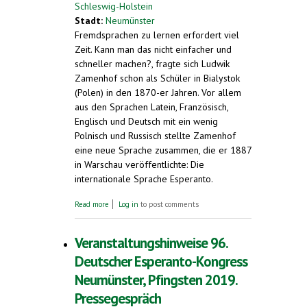
Schleswig-Holstein
Stadt:
Neumünster
Fremdsprachen zu lernen erfordert viel
Zeit. Kann man das nicht einfacher und
schneller machen?, fragte sich Ludwik
Zamenhof schon als Schüler in Bialystok
(Polen) in den 1870-er Jahren. Vor allem
aus den Sprachen Latein, Französisch,
Englisch und Deutsch mit ein wenig
Polnisch und Russisch stellte Zamenhof
eine neue Sprache zusammen, die er 1887
in Warschau veröffentlichte: Die
internationale Sprache Esperanto.
about Warum verbreitet sich Esperanto? 96.
Read more
Log in
to post comments
Deutscher Esperanto-Kongress über
Pfingsten in Neumünster
Veranstaltungshinweise 96.
Deutscher Esperanto-Kongress
Neumünster, Pfingsten 2019.
Pressegespräch