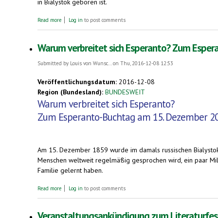
in Bialystok geboren ist.
about Zamenhof-Jahr 2017: Stadtrat von Bialystok lehnt Zamenhof-
Read more
Log in
to post comments
Warum verbreitet sich Esperanto? Zum Espe
Submitted by
Louis von Wunsc...
on Thu, 2016-12-08 12:53
Veröffentlichungsdatum:
2016-12-08
Region (Bundesland):
BUNDESWEIT
Warum verbreitet sich Esperanto?
Zum Esperanto-Buchtag am 15. Dezember 2
Am 15. Dezember 1859 wurde im damals russischen Bialystok
Menschen weltweit regelmäßig gesprochen wird, ein paar Mill
Familie gelernt haben.
about Warum verbreitet sich Esperanto? Zum Esperanto-Buchtag 
Read more
Log in
to post comments
Veranstaltungsankündigung zum Literaturfes