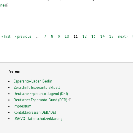
ine
(link is external)
« first
‹ previous
…
7
8
9
10
11
12
13
14
15
next ›
Verein
Esperanto-Laden Berlin
Zeitschrift: Esperanto aktuell
Deutsche Esperanto-Jugend (DEJ)
Deutscher Esperanto-Bund (DEB)
(link is external)
Impressum
Kontaktadressen DEB/ DEJ
DSGVO-Datenschutzerklärung