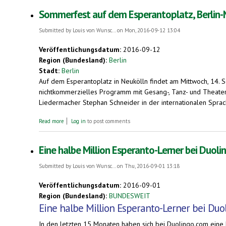
Sommerfest auf dem Esperantoplatz, Berlin-N
Submitted by
Louis von Wunsc...
on Mon, 2016-09-12 13:04
Veröffentlichungsdatum:
2016-09-12
Region (Bundesland):
Berlin
Stadt:
Berlin
Auf dem Esperantoplatz in Neukölln findet am Mittwoch, 14. 
nichtkommerzielles Programm mit Gesang-, Tanz- und Theatera
Liedermacher Stephan Schneider in der internationalen Spra
about Sommerfest auf dem Esperantoplatz, Berlin-Neukölln. Viele
Read more
Log in
to post comments
Eine halbe Million Esperanto-Lerner bei Duol
Submitted by
Louis von Wunsc...
on Thu, 2016-09-01 13:18
Veröffentlichungsdatum:
2016-09-01
Region (Bundesland):
BUNDESWEIT
Eine halbe Million Esperanto-Lerner bei Duo
In den letzten 15 Monaten haben sich bei Duolingo.com eine h