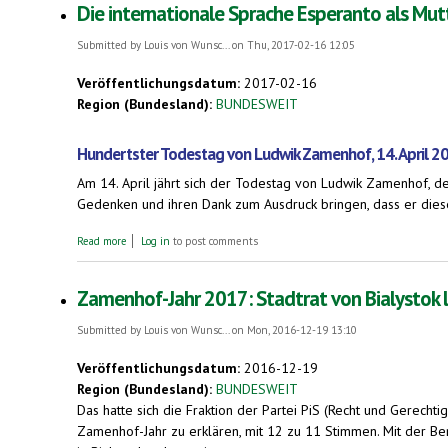
Die internationale Sprache Esperanto als Mut
Submitted by
Louis von Wunsc...
on Thu, 2017-02-16 12:05
Veröffentlichungsdatum:
2017-02-16
Region (Bundesland):
BUNDESWEIT
Hundertster Todestag von Ludwik Zamenhof, 14. April 2
Am 14. April jährt sich der Todestag von Ludwik Zamenhof, d
Gedenken und ihren Dank zum Ausdruck bringen, dass er diese
about Die internationale Sprache Esperanto als Muttersprache. - 
Read more
Log in
to post comments
Zamenhof-Jahr 2017: Stadtrat von Bialystok 
Submitted by
Louis von Wunsc...
on Mon, 2016-12-19 13:10
Veröffentlichungsdatum:
2016-12-19
Region (Bundesland):
BUNDESWEIT
Das hatte sich die Fraktion der Partei PiS (Recht und Gerechtig
Zamenhof-Jahr zu erklären, mit 12 zu 11 Stimmen. Mit der B