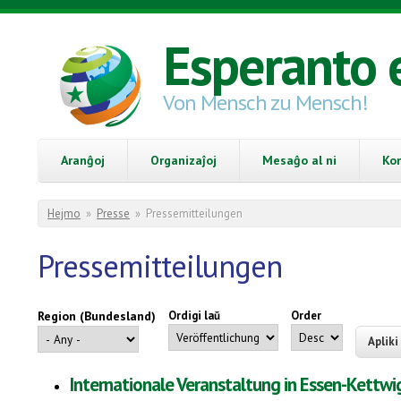
Skip to main content
Esperanto 
Von Mensch zu Mensch!
Aranĝoj
Organizaĵoj
Mesaĝo al ni
Ko
You are here
Hejmo
»
Presse
»
Pressemitteilungen
Pressemitteilungen
Region (Bundesland)
Ordigi laŭ
Order
Internationale Veranstaltung in Essen-Kettw