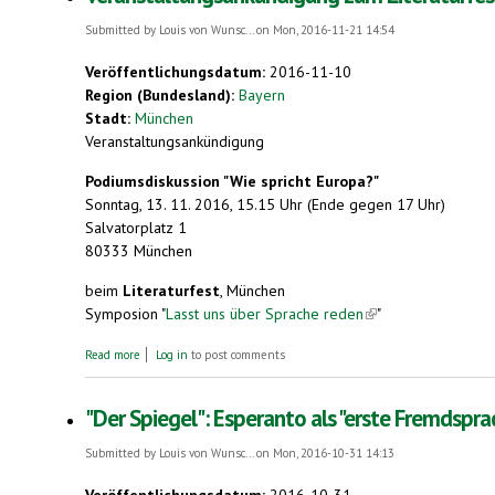
Submitted by
Louis von Wunsc...
on Mon, 2016-11-21 14:54
Veröffentlichungsdatum:
2016-11-10
Region (Bundesland):
Bayern
Stadt:
München
Veranstaltungsankündigung
Podiumsdiskussion "Wie spricht Europa?"
Sonntag, 13. 11. 2016, 15.15 Uhr (Ende gegen 17 Uhr)
Salvatorplatz 1
80333 München
beim
Literaturfest
, München
Symposion "
Lasst uns über Sprache reden
(link is external)
"
about Veranstaltungsankündigung zum Literaturfest München. Esp
Read more
Log in
to post comments
"Der Spiegel": Esperanto als "erste Fremdspra
Submitted by
Louis von Wunsc...
on Mon, 2016-10-31 14:13