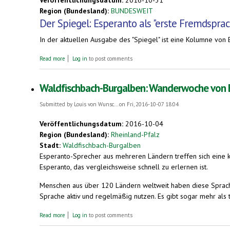
Veröffentlichungsdatum:
2016-10-31
Region (Bundesland):
BUNDESWEIT
Der Spiegel: Esperanto als "erste Fremdspra
In der aktuellen Ausgabe des "Spiegel" ist eine Kolumne von E
about "Der Spiegel": Esperanto als "erste Fremdsprache eines jed
Read more
Log in
to post comments
Waldfischbach-Burgalben: Wanderwoche von Es
Submitted by
Louis von Wunsc...
on Fri, 2016-10-07 18:04
Veröffentlichungsdatum:
2016-10-04
Region (Bundesland):
Rheinland-Pfalz
Stadt:
Waldfischbach-Burgalben
Esperanto-Sprecher aus mehreren Ländern treffen sich eine 
Esperanto, das vergleichsweise schnell zu erlernen ist.
Menschen aus über 120 Ländern weltweit haben diese Sprache 
Sprache aktiv und regelmäßig nutzen. Es gibt sogar mehr als 
about Waldfischbach-Burgalben: Wanderwoche von Esperanto-Sprech
Read more
Log in
to post comments