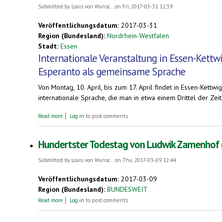
Submitted by
Louis von Wunsc...
on Fri, 2017-03-31 12:39
Veröffentlichungsdatum:
2017-03-31
Region (Bundesland):
Nordrhein-Westfalen
Stadt:
Essen
Internationale Veranstaltung in Essen-Kettw
Esperanto als gemeinsame Sprache
Von Montag, 10. April, bis zum 17. April findet in Essen-Kett
internationale Sprache, die man in etwa einem Drittel der Zeit
about Internationale Veranstaltung in Essen-Kettwig. Esperanto 
Read more
Log in
to post comments
Hundertster Todestag von Ludwik Zamenhof (1
Submitted by
Louis von Wunsc...
on Thu, 2017-03-09 12:44
Veröffentlichungsdatum:
2017-03-09
Region (Bundesland):
BUNDESWEIT
about Hundertster Todestag von Ludwik Zamenhof (14. April 2017
Read more
Log in
to post comments