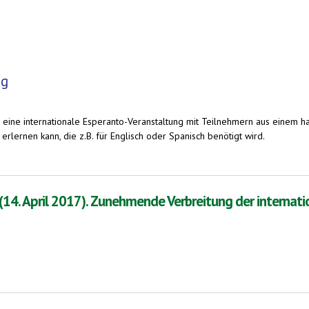
ig
wig eine internationale Esperanto-Veranstaltung mit Teilnehmern aus einem h
 erlernen kann, die z.B. für Englisch oder Spanisch benötigt wird.
als gemeinsame Sprache
4. April 2017). Zunehmende Verbreitung der internat
). Zunehmende Verbreitung der internationalen Sprache Esperanto