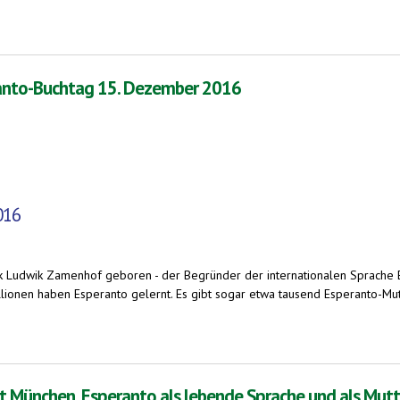
Jahr ab und sorgt für weltweiten Artikelsturm
ranto-Buchtag 15. Dezember 2016
016
 Ludwik Zamenhof geboren - der Begründer der internationalen Sprache E
ionen haben Esperanto gelernt. Es gibt sogar etwa tausend Esperanto-Mutt
15. Dezember 2016
t München. Esperanto als lebende Sprache und als Mut