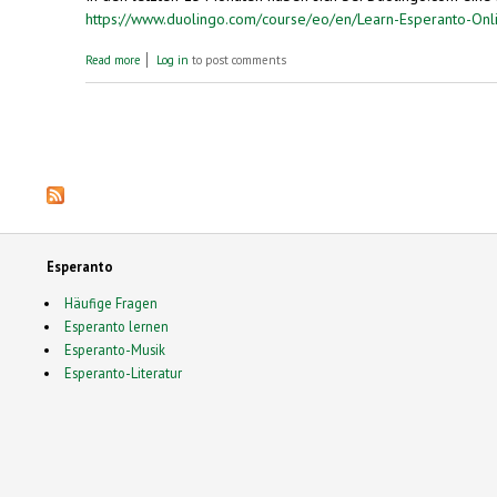
https://www.duolingo.com/course/eo/en/Learn-Esperanto-Onl
about Eine halbe Million Esperanto-Lerner bei Duolingo.com
Read more
Log in
to post comments
Pages
Esperanto
Häufige Fragen
Esperanto lernen
Esperanto-Musik
Esperanto-Literatur