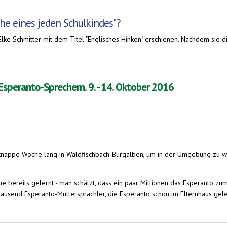
che eines jeden Schulkindes"?
lke Schmitter mit dem Titel "Englisches Hinken" erschienen. Nachdem sie die
en Schulkindes"?
peranto-Sprechern. 9. - 14. Oktober 2016
knappe Woche lang in Waldfischbach-Burgalben, um in der Umgebung zu wa
bereits gelernt - man schätzt, dass ein paar Millionen das Esperanto zu
tausend Esperanto-Muttersprachler, die Esperanto schon im Elternhaus gel
ern. 9. - 14. Oktober 2016