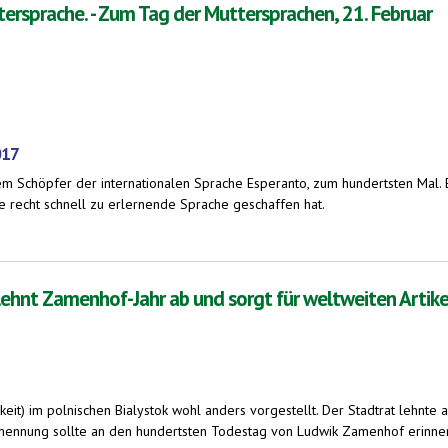
tersprache. - Zum Tag der Muttersprachen, 21. Februar
017
em Schöpfer der internationalen Sprache Esperanto, zum hundertsten Mal.
 recht schnell zu erlernende Sprache geschaffen hat.
Zum Tag der Muttersprachen, 21. Februar
lehnt Zamenhof-Jahr ab und sorgt für weltweiten Artik
keit) im polnischen Bialystok wohl anders vorgestellt. Der Stadtrat lehnte a
enennung sollte an den hundertsten Todestag von Ludwik Zamenhof erinner