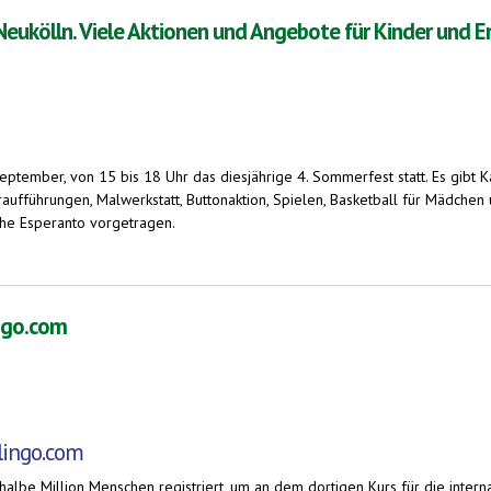
eukölln. Viele Aktionen und Angebote für Kinder und 
September, von 15 bis 18 Uhr das diesjährige 4. Sommerfest statt. Es gibt
ufführungen, Malwerkstatt, Buttonaktion, Spielen, Basketball für Mädchen
che Esperanto vorgetragen.
 Aktionen und Angebote für Kinder und Erwachsene
ingo.com
lingo.com
albe Million Menschen registriert, um an dem dortigen Kurs für die inter