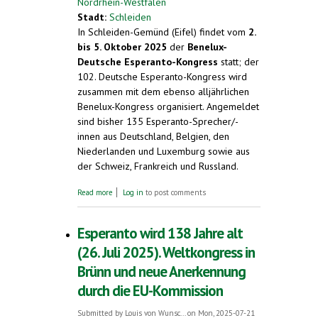
Nordrhein-Westfalen
Stadt:
Schleiden
In Schleiden-Gemünd (Eifel) findet vom
2.
bis 5. Oktober 2025
der
Benelux-
Deutsche Esperanto-Kongress
statt; der
102. Deutsche Esperanto-Kongress wird
zusammen mit dem ebenso alljährlichen
Benelux-Kongress organisiert. Angemeldet
sind bisher 135 Esperanto-Sprecher/-
innen aus Deutschland, Belgien, den
Niederlanden und Luxemburg sowie aus
der Schweiz, Frankreich und Russland.
about Grenzen überwinden mit Esperanto.
Read more
Log in
to post comments
Deutscher Esperanto-Kongress mit
Benelux-Kongress in Schleiden. 2. - 5.
Oktober 2025
Esperanto wird 138 Jahre alt
(26. Juli 2025). Weltkongress in
Brünn und neue Anerkennung
durch die EU-Kommission
Submitted by
Louis von Wunsc...
on Mon, 2025-07-21