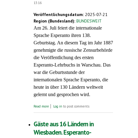
13:16
Veröffentlichungsdatum:
2025-07-21
Region (Bundesland):
BUNDESWEIT
Am 26. Juli feiert die internationale
Sprache Esperanto ihren 138.
Geburtstag. An diesem Tag im Jahr 1887
genehmigte die russische Zensurbehörde
die Veröffentlichung des ersten
Esperanto-Lehrbuchs in Warschau. Das
war die Geburtsstunde der
internationalen Sprache Esperanto, die
heute in über 130 Ländern weltweit
gelernt und gesprochen wird.
about Esperanto wird 138 Jahre alt (26. Juli
Read more
Log in
to post comments
2025). Weltkongress in Brünn und neue
Anerkennung durch die EU-Kommission
Gäste aus 16 Ländern in
Wiesbaden. Esperanto-