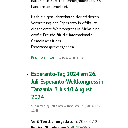
haben sich 829 Teilnehmer/innen aus 66
Ländern angemeldet.
Nach einigen Jahrzehnten der stärkeren
Verbreitung des Esperanto in Afrika ist
dieser erste Weltkongress in Afrika eine
große Freude für die internationale
Gemeinschaft der
Esperantosprecher/innen.
about Erster Esperanto-Weltkongress in
Read more
Log in
to post comments
Afrika. 836 Kongressgäste aus 66 Ländern. 3.
bis 10. August 2024. Arusha, Tansania
Esperanto-Tag 2024 am 26.
Juli. Esperanto-Weltkongress in
Tanzania, 3. bis 10. August
2024
Submitted by
Louis von Wunsc...
on Thu, 2024-07-25
11:43
Veröffentlichungsdatum:
2024-07-25
Region (Bundesland):
BUNDESWEIT