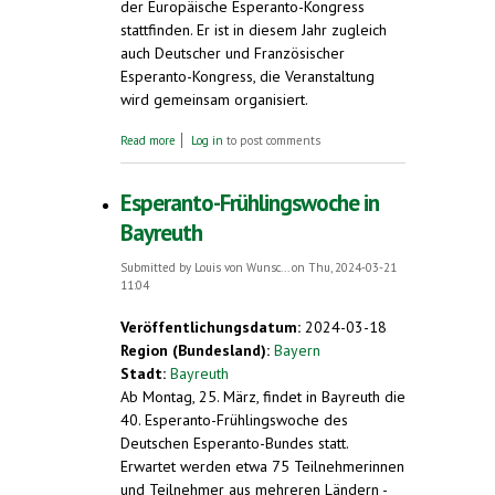
der Europäische Esperanto-Kongress
stattfinden. Er ist in diesem Jahr zugleich
auch Deutscher und Französischer
Esperanto-Kongress, die Veranstaltung
wird gemeinsam organisiert.
about Über 500 Teilnehmer/innen aus 35
Read more
Log in
to post comments
Ländern beim Europäischen Esperanto-
Kongress in Straßburg. Mi. 8. bis So. 12. Mai
2024
Esperanto-Frühlingswoche in
Bayreuth
Submitted by
Louis von Wunsc...
on Thu, 2024-03-21
11:04
Veröffentlichungsdatum:
2024-03-18
Region (Bundesland):
Bayern
Stadt:
Bayreuth
Ab Montag, 25. März, findet in Bayreuth die
40. Esperanto-Frühlingswoche des
Deutschen Esperanto-Bundes statt.
Erwartet werden etwa 75 Teilnehmerinnen
und Teilnehmer aus mehreren Ländern -