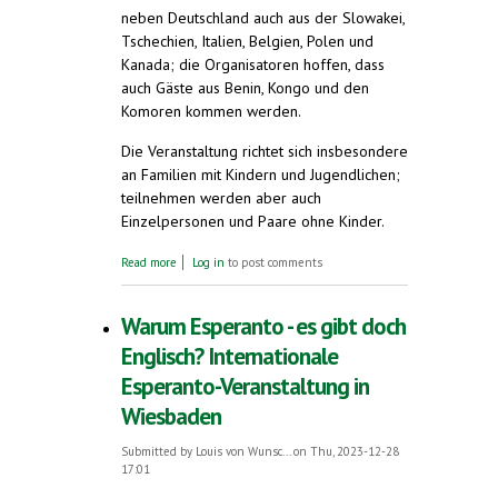
neben Deutschland auch aus der Slowakei,
Tschechien, Italien, Belgien, Polen und
Kanada; die Organisatoren hoffen, dass
auch Gäste aus Benin, Kongo und den
Komoren kommen werden.
Die Veranstaltung richtet sich insbesondere
an Familien mit Kindern und Jugendlichen;
teilnehmen werden aber auch
Einzelpersonen und Paare ohne Kinder.
about Esperanto-Frühlingswoche in
Read more
Log in
to post comments
Bayreuth
Warum Esperanto - es gibt doch
Englisch? Internationale
Esperanto-Veranstaltung in
Wiesbaden
Submitted by
Louis von Wunsc...
on Thu, 2023-12-28
17:01