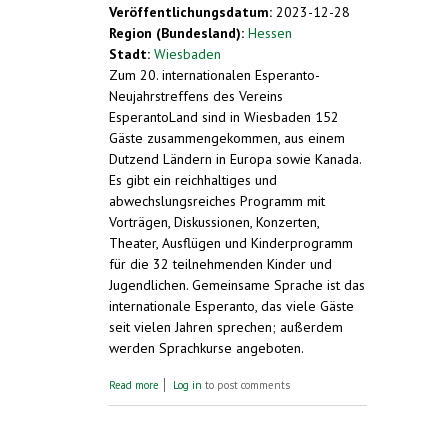
Veröffentlichungsdatum:
2023-12-28
Region (Bundesland):
Hessen
Stadt:
Wiesbaden
Zum 20. internationalen Esperanto-
Neujahrstreffens des Vereins
EsperantoLand sind in Wiesbaden 152
Gäste zusammengekommen, aus einem
Dutzend Ländern in Europa sowie Kanada.
Es gibt ein reichhaltiges und
abwechslungsreiches Programm mit
Vorträgen, Diskussionen, Konzerten,
Theater, Ausflügen und Kinderprogramm
für die 32 teilnehmenden Kinder und
Jugendlichen. Gemeinsame Sprache ist das
internationale Esperanto, das viele Gäste
seit vielen Jahren sprechen; außerdem
werden Sprachkurse angeboten.
about Warum Esperanto - es gibt doch
Read more
Log in
to post comments
Englisch? Internationale Esperanto-
Veranstaltung in Wiesbaden