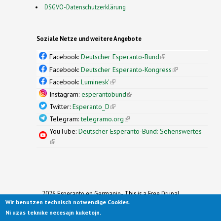
DSGVO-Datenschutzerklärung
Soziale Netze und weitere Angebote
Facebook:
Deutscher Esperanto-Bund
(link is
external)
Facebook:
Deutscher Esperanto-Kongress
(link is
external)
Facebook:
Luminesk'
(link is external)
Instagram:
esperantobund
(link is external)
Twitter:
Esperanto_D
(link is external)
Telegram:
telegramo.org
(link is external)
YouTube:
Deutscher Esperanto-Bund: Sehenswertes
(link is external)
2026 Esperanto en Germanio- This is a Free Drupal
Wir benutzen technisch notwendige Cookies.
Theme
Ported to Drupal for the Open Source Community by
Ni uzas teknike necesajn kuketojn.
Drupalizing
(link is external)
, a Project of
More than (just) Themes
(link is
.