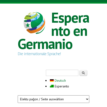
Skip to main content
Espera
nto en
Germanio
Die internationale Sprache!
Search form
Serĉi
Deutsch
Esperanto