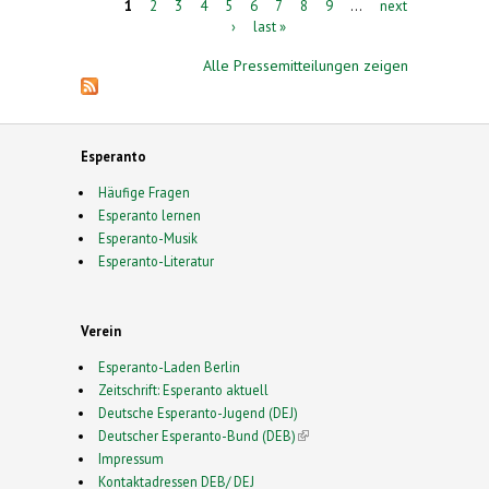
Pages
1
2
3
4
5
6
7
8
9
…
next
›
last »
Alle Pressemitteilungen zeigen
Esperanto
Häufige Fragen
Esperanto lernen
Esperanto-Musik
Esperanto-Literatur
Verein
Esperanto-Laden Berlin
Zeitschrift: Esperanto aktuell
Deutsche Esperanto-Jugend (DEJ)
Deutscher Esperanto-Bund (DEB)
(link is external)
Impressum
Kontaktadressen DEB/ DEJ