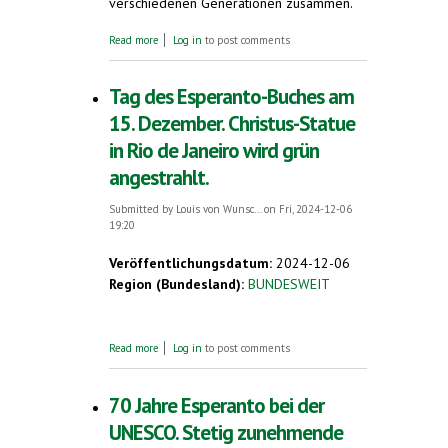
verschiedenen Generationen zusammen.
about Gäste aus 16 Ländern in Wiesbaden.
Read more
Log in
to post comments
Esperanto-Neujahrstreffen
Tag des Esperanto-Buches am
15. Dezember. Christus-Statue
in Rio de Janeiro wird grün
angestrahlt.
Submitted by
Louis von Wunsc...
on Fri, 2024-12-06
19:20
Veröffentlichungsdatum:
2024-12-06
Region (Bundesland):
BUNDESWEIT
about Tag des Esperanto-Buches am 15.
Read more
Log in
to post comments
Dezember. Christus-Statue in Rio de Janeiro
wird grün angestrahlt.
70 Jahre Esperanto bei der
UNESCO. Stetig zunehmende