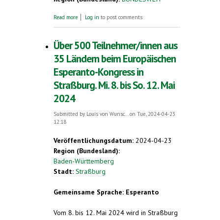
about Esperanto-Tag 2024 am 26. Juli.
Read more
Log in
to post comments
Esperanto-Weltkongress in Tanzania, 3. bis
10. August 2024
Über 500 Teilnehmer/innen aus
35 Ländern beim Europäischen
Esperanto-Kongress in
Straßburg. Mi. 8. bis So. 12. Mai
2024
Submitted by
Louis von Wunsc...
on Tue, 2024-04-23
12:18
Veröffentlichungsdatum:
2024-04-23
Region (Bundesland):
Baden-Württemberg
Stadt:
Straßburg
Gemeinsame Sprache: Esperanto
Vom 8. bis 12. Mai 2024 wird in Straßburg