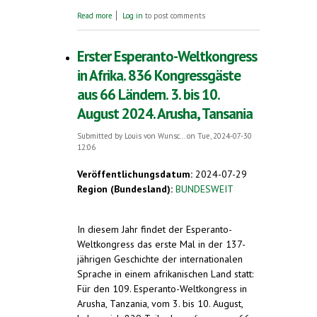
about 70 Jahre Esperanto bei der UNESCO.
Read more
Log in
to post comments
Stetig zunehmende Anerkennung des
Esperanto
Erster Esperanto-Weltkongress
in Afrika. 836 Kongressgäste
aus 66 Ländern. 3. bis 10.
August 2024. Arusha, Tansania
Submitted by
Louis von Wunsc...
on Tue, 2024-07-30
12:06
Veröffentlichungsdatum:
2024-07-29
Region (Bundesland):
BUNDESWEIT
In diesem Jahr findet der Esperanto-
Weltkongress das erste Mal in der 137-
jährigen Geschichte der internationalen
Sprache in einem afrikanischen Land statt:
Für den 109. Esperanto-Weltkongress in
Arusha, Tanzania, vom 3. bis 10. August,