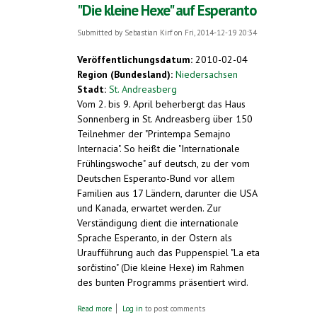
"Die kleine Hexe" auf Esperanto
Submitted by
Sebastian Kirf
on Fri, 2014-12-19 20:34
Veröffentlichungsdatum:
2010-02-04
Region (Bundesland):
Niedersachsen
Stadt:
St. Andreasberg
Vom 2. bis 9. April beherbergt das Haus
Sonnenberg in St. Andreasberg über 150
Teilnehmer der "Printempa Semajno
Internacia". So heißt die "Internationale
Frühlingswoche" auf deutsch, zu der vom
Deutschen Esperanto-Bund vor allem
Familien aus 17 Ländern, darunter die USA
und Kanada, erwartet werden. Zur
Verständigung dient die internationale
Sprache Esperanto, in der Ostern als
Uraufführung auch das Puppenspiel "La eta
sorĉistino" (Die kleine Hexe) im Rahmen
des bunten Programms präsentiert wird.
about Uraufführung des Puppenspiels "Die
Read more
Log in
to post comments