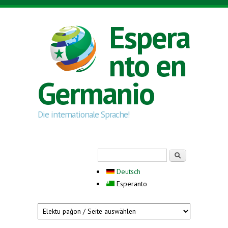
Skip to main content
Espera
nto en
Germanio
Die internationale Sprache!
Search form
Serĉi
Deutsch
Esperanto