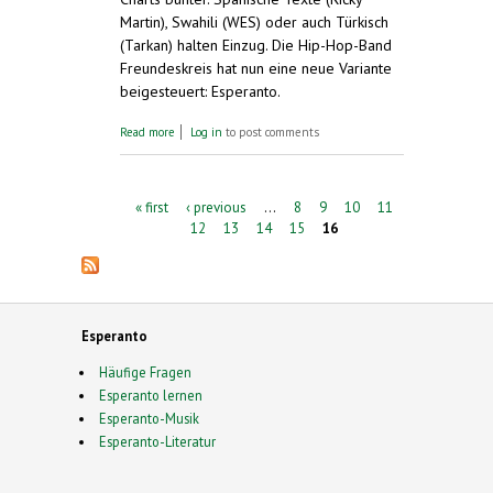
Martin), Swahili (WES) oder auch Türkisch
(Tarkan) halten Einzug. Die Hip-Hop-Band
Freundeskreis hat nun eine neue Variante
beigesteuert: Esperanto.
about "Freundeskreis" mit neuem Album
Read more
Log in
to post comments
"Esperanto" erfolgreich
Pages
« first
‹ previous
…
8
9
10
11
12
13
14
15
16
Esperanto
Häufige Fragen
Esperanto lernen
Esperanto-Musik
Esperanto-Literatur