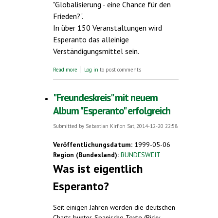
"Globalisierung - eine Chance für den
Frieden?".
In über 150 Veranstaltungen wird
Esperanto das alleinige
Verständigungsmittel sein.
about Esperanto - ein ungewöhnliches und
Read more
Log in
to post comments
spannendes Thema für Ihr Publikum
"Freundeskreis" mit neuem
Album "Esperanto" erfolgreich
Submitted by
Sebastian Kirf
on Sat, 2014-12-20 22:58
Veröffentlichungsdatum:
1999-05-06
Region (Bundesland):
BUNDESWEIT
Was ist eigentlich
Esperanto?
Seit einigen Jahren werden die deutschen
Charts bunter. Spanische Texte (Ricky