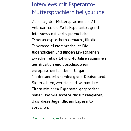
Interviews mit Esperanto-
Muttersprachlern bei youtube
Zum Tag der Muttersprachen am 21.
Februar hat die Welt-Esperantojugend
Interviews mit sechs jugendlichen
Esperantosprechern gemacht, für die
Esperanto Muttersprache ist. Die
Jugendlichen und jungen Erwachsenen
zwischen etwa 14 und 40 Jahren stammen
aus Brasilien und verschiedenen
europäischen Ländern - Ungarn,
Niederlande/Luxemburg und Deutschland.
Sie erzählen, wer sie sind, warum ihre
Eltern mit ihnen Esperanto gesprochen
haben und wie andere darauf reagieren,
dass diese Jugendlichen Esperanto
sprechen.
about Interviews mit Esperanto-
Read more
Log in
to post comments
Muttersprachlern bei youtube. Zum Tag der
Muttersprachen, 21. Februar 2015