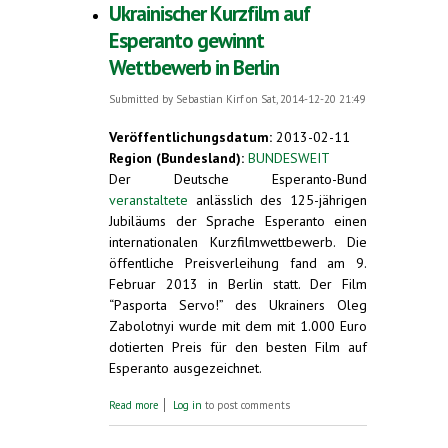
Ukrainischer Kurzfilm auf
Esperanto gewinnt
Wettbewerb in Berlin
Submitted by
Sebastian Kirf
on Sat, 2014-12-20 21:49
Veröffentlichungsdatum:
2013-02-11
Region (Bundesland):
BUNDESWEIT
Der Deutsche Esperanto-Bund
veranstaltete
anlässlich des 125-jährigen
Jubiläums der Sprache Esperanto einen
internationalen Kurzfilmwettbewerb. Die
öffentliche Preisverleihung fand am 9.
Februar 2013 in Berlin statt. Der Film
“Pasporta Servo!” des Ukrainers Oleg
Zabolotnyi wurde mit dem mit 1.000 Euro
dotierten Preis für den besten Film auf
Esperanto ausgezeichnet.
about Ukrainischer Kurzfilm auf Esperanto
Read more
Log in
to post comments
gewinnt Wettbewerb in Berlin