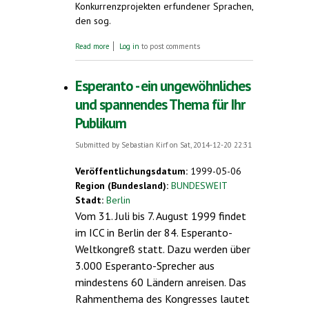
Konkurrenzprojekten erfundener Sprachen,
den sog.
about Zum 150. Geburtstag Zamenhofs
Read more
Log in
to post comments
Esperanto - ein ungewöhnliches
und spannendes Thema für Ihr
Publikum
Submitted by
Sebastian Kirf
on Sat, 2014-12-20 22:31
Veröffentlichungsdatum:
1999-05-06
Region (Bundesland):
BUNDESWEIT
Stadt:
Berlin
Vom 31. Juli bis 7. August 1999 findet
im ICC in Berlin der 84. Esperanto-
Weltkongreß statt. Dazu werden über
3.000 Esperanto-Sprecher aus
mindestens 60 Ländern anreisen. Das
Rahmenthema des Kongresses lautet