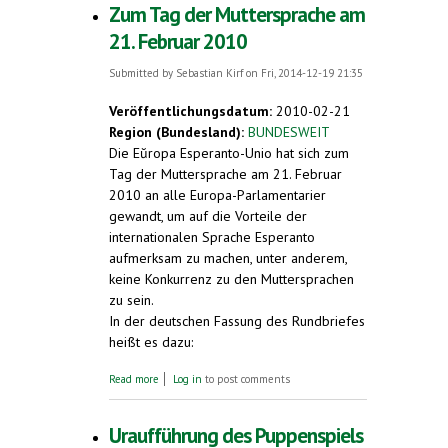
Zum Tag der Muttersprache am
21. Februar 2010
Submitted by
Sebastian Kirf
on Fri, 2014-12-19 21:35
Veröffentlichungsdatum:
2010-02-21
Region (Bundesland):
BUNDESWEIT
Die Eŭropa Esperanto-Unio hat sich zum
Tag der Muttersprache am 21. Februar
2010 an alle Europa-Parlamentarier
gewandt, um auf die Vorteile der
internationalen Sprache Esperanto
aufmerksam zu machen, unter anderem,
keine Konkurrenz zu den Muttersprachen
zu sein.
In der deutschen Fassung des Rundbriefes
heißt es dazu:
about Zum Tag der Muttersprache am 21.
Read more
Log in
to post comments
Februar 2010
Uraufführung des Puppenspiels