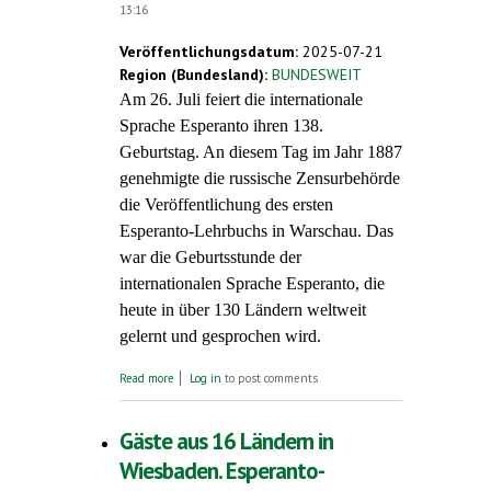
13:16
Veröffentlichungsdatum:
2025-07-21
Region (Bundesland):
BUNDESWEIT
Am 26. Juli feiert die internationale
Sprache Esperanto ihren 138.
Geburtstag. An diesem Tag im Jahr 1887
genehmigte die russische Zensurbehörde
die Veröffentlichung des ersten
Esperanto-Lehrbuchs in Warschau. Das
war die Geburtsstunde der
internationalen Sprache Esperanto, die
heute in über 130 Ländern weltweit
gelernt und gesprochen wird.
about Esperanto wird 138 Jahre alt (26. Juli
Read more
Log in
to post comments
2025). Weltkongress in Brünn und neue
Anerkennung durch die EU-Kommission
Gäste aus 16 Ländern in
Wiesbaden. Esperanto-