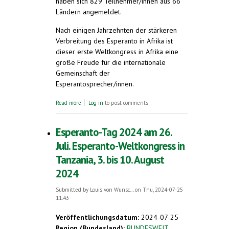
haben sich 829 Teilnehmer/innen aus 66
Ländern angemeldet.
Nach einigen Jahrzehnten der stärkeren
Verbreitung des Esperanto in Afrika ist
dieser erste Weltkongress in Afrika eine
große Freude für die internationale
Gemeinschaft der
Esperantosprecher/innen.
about Erster Esperanto-Weltkongress in
Read more
Log in
to post comments
Afrika. 836 Kongressgäste aus 66 Ländern. 3.
bis 10. August 2024. Arusha, Tansania
Esperanto-Tag 2024 am 26.
Juli. Esperanto-Weltkongress in
Tanzania, 3. bis 10. August
2024
Submitted by
Louis von Wunsc...
on Thu, 2024-07-25
11:43
Veröffentlichungsdatum:
2024-07-25
Region (Bundesland):
BUNDESWEIT