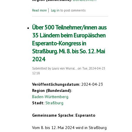
about Esperanto-Tag 2024 am 26. Juli.
Read more
Log in
to post comments
Esperanto-Weltkongress in Tanzania, 3. bis
10. August 2024
Über 500 Teilnehmer/innen aus
35 Ländern beim Europäischen
Esperanto-Kongress in
Straßburg. Mi. 8. bis So. 12. Mai
2024
Submitted by
Louis von Wunsc...
on Tue, 2024-04-23
12:18
Veröffentlichungsdatum:
2024-04-23
Region (Bundesland):
Baden-Württemberg
Stadt:
Straßburg
Gemeinsame Sprache: Esperanto
Vom 8. bis 12. Mai 2024 wird in Straßburg