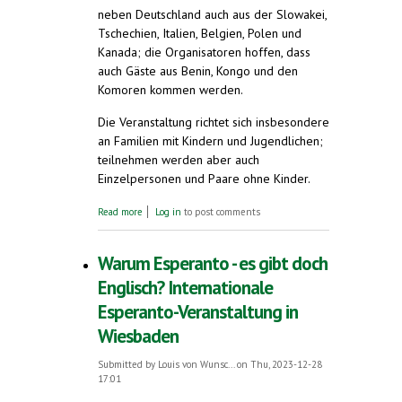
neben Deutschland auch aus der Slowakei,
Tschechien, Italien, Belgien, Polen und
Kanada; die Organisatoren hoffen, dass
auch Gäste aus Benin, Kongo und den
Komoren kommen werden.
Die Veranstaltung richtet sich insbesondere
an Familien mit Kindern und Jugendlichen;
teilnehmen werden aber auch
Einzelpersonen und Paare ohne Kinder.
about Esperanto-Frühlingswoche in
Read more
Log in
to post comments
Bayreuth
Warum Esperanto - es gibt doch
Englisch? Internationale
Esperanto-Veranstaltung in
Wiesbaden
Submitted by
Louis von Wunsc...
on Thu, 2023-12-28
17:01