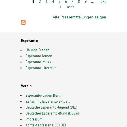
Pages
1
2
3
4
5
6
7
8
9
…
next
›
last »
Alle Pressemitteilungen zeigen
Esperanto
Häufige Fragen
Esperanto lernen
Esperanto-Musik
Esperanto-Literatur
Verein
Esperanto-Laden Berlin
Zeitschrift: Esperanto aktuell
Deutsche Esperanto-Jugend (DEJ)
Deutscher Esperanto-Bund (DEB)
(link is external)
Impressum
Kontaktadressen DEB/ DEJ