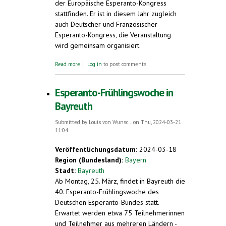
der Europäische Esperanto-Kongress
stattfinden. Er ist in diesem Jahr zugleich
auch Deutscher und Französischer
Esperanto-Kongress, die Veranstaltung
wird gemeinsam organisiert.
about Über 500 Teilnehmer/innen aus 35
Read more
Log in
to post comments
Ländern beim Europäischen Esperanto-
Kongress in Straßburg. Mi. 8. bis So. 12. Mai
2024
Esperanto-Frühlingswoche in
Bayreuth
Submitted by
Louis von Wunsc...
on Thu, 2024-03-21
11:04
Veröffentlichungsdatum:
2024-03-18
Region (Bundesland):
Bayern
Stadt:
Bayreuth
Ab Montag, 25. März, findet in Bayreuth die
40. Esperanto-Frühlingswoche des
Deutschen Esperanto-Bundes statt.
Erwartet werden etwa 75 Teilnehmerinnen
und Teilnehmer aus mehreren Ländern -