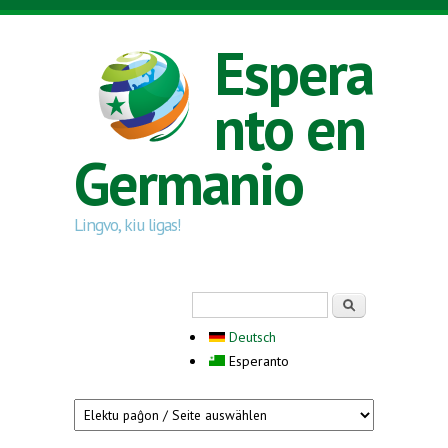
Skip to main content
Espera
nto en
Germanio
Lingvo, kiu ligas!
Search form
Serĉi
Deutsch
Esperanto