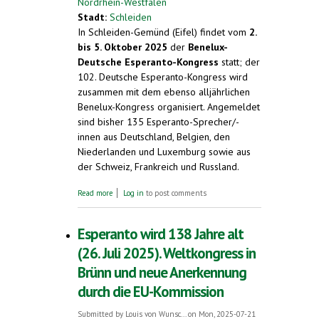
Nordrhein-Westfalen
Stadt:
Schleiden
In Schleiden-Gemünd (Eifel) findet vom
2.
bis 5. Oktober 2025
der
Benelux-
Deutsche Esperanto-Kongress
statt; der
102. Deutsche Esperanto-Kongress wird
zusammen mit dem ebenso alljährlichen
Benelux-Kongress organisiert. Angemeldet
sind bisher 135 Esperanto-Sprecher/-
innen aus Deutschland, Belgien, den
Niederlanden und Luxemburg sowie aus
der Schweiz, Frankreich und Russland.
about Grenzen überwinden mit Esperanto.
Read more
Log in
to post comments
Deutscher Esperanto-Kongress mit
Benelux-Kongress in Schleiden. 2. - 5.
Oktober 2025
Esperanto wird 138 Jahre alt
(26. Juli 2025). Weltkongress in
Brünn und neue Anerkennung
durch die EU-Kommission
Submitted by
Louis von Wunsc...
on Mon, 2025-07-21