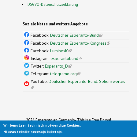
DSGVO-Datenschutzerklärung
Soziale Netze und weitere Angebote
Facebook:
Deutscher Esperanto-Bund
(link is
external)
Facebook:
Deutscher Esperanto-Kongress
(link is
external)
Facebook:
Luminesk'
(link is external)
Instagram:
esperantobund
(link is external)
Twitter:
Esperanto_D
(link is external)
Telegram:
telegramo.org
(link is external)
YouTube:
Deutscher Esperanto-Bund: Sehenswertes
(link is external)
2026 Esperanto en Germanio- This is a Free Drupal
Wir benutzen technisch notwendige Cookies.
Theme
Ported to Drupal for the Open Source Community by
Ni uzas teknike necesajn kuketojn.
Drupalizing
(link is external)
, a Project of
More than (just) Themes
(link is
.