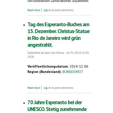
verschiedenen Generationen zusammen.
about Gäste aus 16 Ländern in Wiesbaden.
Read more
Log in
to post comments
Esperanto-Neujahrstreffen
Tag des Esperanto-Buches am
15. Dezember. Christus-Statue
in Rio de Janeiro wird grün
angestrahlt.
Submitted by
Louis von Wunsc...
on Fri, 2024-12-06
19:20
Veröffentlichungsdatum:
2024-12-06
Region (Bundesland):
BUNDESWEIT
about Tag des Esperanto-Buches am 15.
Read more
Log in
to post comments
Dezember. Christus-Statue in Rio de Janeiro
wird grün angestrahlt.
70 Jahre Esperanto bei der
UNESCO. Stetig zunehmende