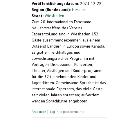
Veröffentlichungsdatum:
2023-12-28
Region (Bundesland):
Hessen
Stadt:
Wiesbaden
Zum 20. internationalen Esperanto-
Neujahrstreffens des Vereins
EsperantoLand sind in Wiesbaden 152
Gäste zusammengekommen, aus einem
Dutzend Ländern in Europa sowie Kanada.
Es gibt ein reichhaltiges und
abwechslungsreiches Programm mit
Vorträgen, Diskussionen, Konzerten,
Theater, Ausflügen und Kinderprogramm
für die 32 teilnehmenden Kinder und
Jugendlichen. Gemeinsame Sprache ist das
internationale Esperanto, das viele Gäste
seit vielen Jahren sprechen; außerdem
werden Sprachkurse angeboten.
about Warum Esperanto - es gibt doch
Read more
Log in
to post comments
Englisch? Internationale Esperanto-
Veranstaltung in Wiesbaden