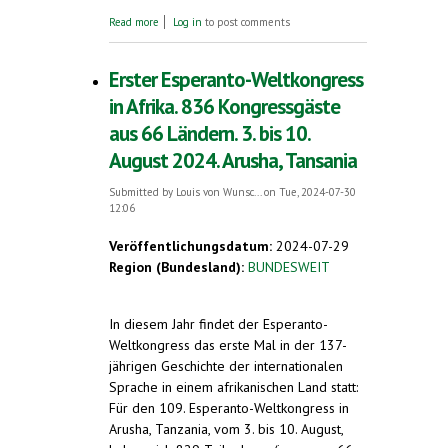
about 70 Jahre Esperanto bei der UNESCO.
Read more
Log in
to post comments
Stetig zunehmende Anerkennung des
Esperanto
Erster Esperanto-Weltkongress
in Afrika. 836 Kongressgäste
aus 66 Ländern. 3. bis 10.
August 2024. Arusha, Tansania
Submitted by
Louis von Wunsc...
on Tue, 2024-07-30
12:06
Veröffentlichungsdatum:
2024-07-29
Region (Bundesland):
BUNDESWEIT
In diesem Jahr findet der Esperanto-
Weltkongress das erste Mal in der 137-
jährigen Geschichte der internationalen
Sprache in einem afrikanischen Land statt:
Für den 109. Esperanto-Weltkongress in
Arusha, Tanzania, vom 3. bis 10. August,