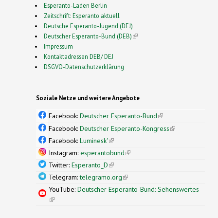
Esperanto-Laden Berlin
Zeitschrift: Esperanto aktuell
Deutsche Esperanto-Jugend (DEJ)
Deutscher Esperanto-Bund (DEB)
(link is external)
Impressum
Kontaktadressen DEB/ DEJ
DSGVO-Datenschutzerklärung
Soziale Netze und weitere Angebote
Facebook:
Deutscher Esperanto-Bund
(link is
external)
Facebook:
Deutscher Esperanto-Kongress
(link is
external)
Facebook:
Luminesk'
(link is external)
Instagram:
esperantobund
(link is external)
Twitter:
Esperanto_D
(link is external)
Telegram:
telegramo.org
(link is external)
YouTube:
Deutscher Esperanto-Bund: Sehenswertes
(link is external)