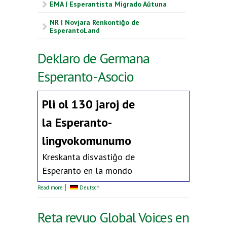
EMA | Esperantista Migrado Aŭtuna
NR | Novjara Renkontiĝo de
EsperantoLand
Deklaro de Germana
Esperanto-Asocio
Pli ol 130 jaroj de
la
Esperanto-
lingvokomunumo
Kreskanta disvastiĝo de
Esperanto en la mondo
about Deklaro de Germana Esperanto-Asocio
Read more
Deutsch
Reta revuo Global Voices en