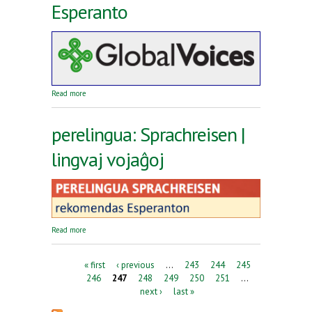
Esperanto
about Reta revuo Global Voices en Esperanto
Read more
perelingua: Sprachreisen |
lingvaj vojaĝoj
about perelingua: Sprachreisen | lingvaj vojaĝoj
Read more
Pages
« first
‹ previous
…
243
244
245
246
247
248
249
250
251
…
next ›
last »