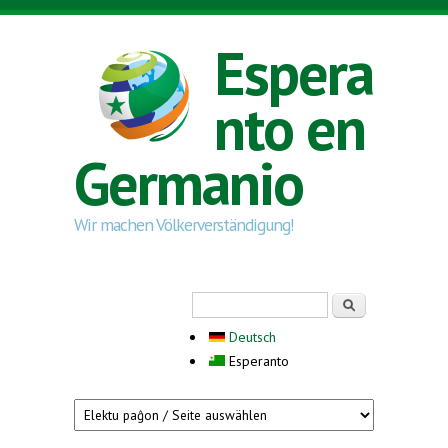
Skip to main content
Espera
nto en
Germanio
Wir machen Völkerverständigung!
Search form
Serĉi
Deutsch
Esperanto