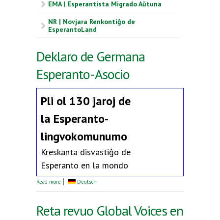
EMA | Esperantista Migrado Aŭtuna
NR | Novjara Renkontiĝo de
EsperantoLand
Deklaro de Germana
Esperanto-Asocio
Pli ol 130 jaroj de
la
Esperanto-
lingvokomunumo
Kreskanta disvastiĝo de
Esperanto en la mondo
about Deklaro de Germana Esperanto-Asocio
Read more
Deutsch
Reta revuo Global Voices en