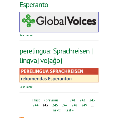
Esperanto
about Reta revuo Global Voices en Esperanto
Read more
perelingua: Sprachreisen |
lingvaj vojaĝoj
about perelingua: Sprachreisen | lingvaj vojaĝoj
Read more
Pages
« first
‹ previous
…
241
242
243
244
245
246
247
248
249
…
next ›
last »