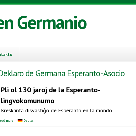
en Germanio
ntakto
Deklaro de Germana Esperanto-Asocio
Pli ol 130 jaroj de la
Esperanto-
lingvokomunumo
Kreskanta disvastiĝo de Esperanto en la mondo
about Deklaro de Germana Esperanto-Asocio
ead more
Deutsch