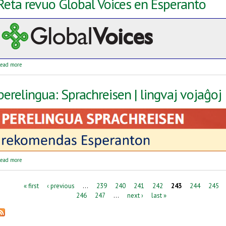
Reta revuo Global Voices en Esperanto
about Reta revuo Global Voices en Esperanto
ead more
perelingua: Sprachreisen | lingvaj vojaĝoj
about perelingua: Sprachreisen | lingvaj vojaĝoj
ead more
Pages
« first
‹ previous
…
239
240
241
242
243
244
245
246
247
…
next ›
last »