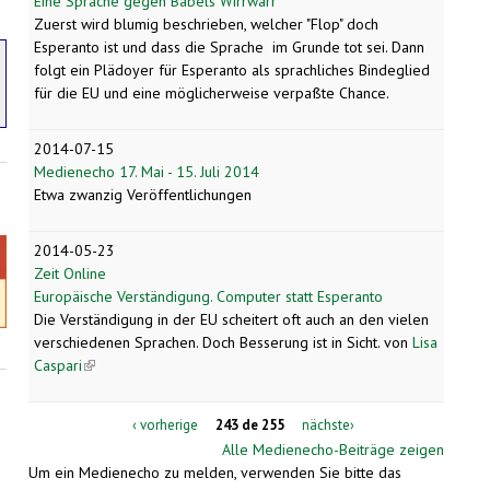
Eine Sprache gegen Babels Wirrwarr
Zuerst wird blumig beschrieben, welcher "Flop" doch
Esperanto ist und dass die Sprache im Grunde tot sei. Dann
folgt ein Plädoyer für Esperanto als sprachliches Bindeglied
für die EU und eine möglicherweise verpaßte Chance.
2014-07-15
Medienecho 17. Mai - 15. Juli 2014
Etwa zwanzig Veröffentlichungen
2014-05-23
Zeit Online
Europäische Verständigung. Computer statt Esperanto
Die Verständigung in der EU scheitert oft auch an den vielen
verschiedenen Sprachen. Doch Besserung ist in Sicht.
von
Lisa
Caspari
(link is external)
‹ vorherige
243 de 255
nächste›
Alle Medienecho-Beiträge zeigen
Um ein Medienecho zu melden, verwenden Sie bitte das