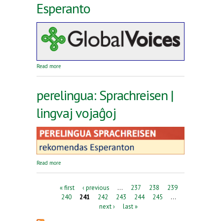
Esperanto
about Reta revuo Global Voices en Esperanto
Read more
perelingua: Sprachreisen |
lingvaj vojaĝoj
about perelingua: Sprachreisen | lingvaj vojaĝoj
Read more
Pages
« first
‹ previous
…
237
238
239
240
241
242
243
244
245
…
next ›
last »