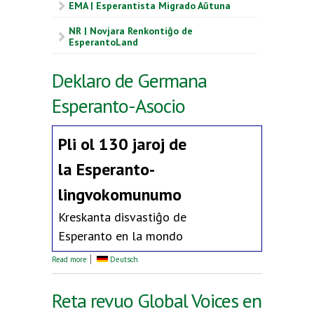
EMA | Esperantista Migrado Aŭtuna
NR | Novjara Renkontiĝo de
EsperantoLand
Deklaro de Germana
Esperanto-Asocio
Pli ol 130 jaroj de
la
Esperanto-
lingvokomunumo
Kreskanta disvastiĝo de
Esperanto en la mondo
about Deklaro de Germana Esperanto-Asocio
Read more
Deutsch
Reta revuo Global Voices en