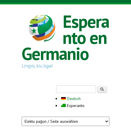
Skip to main content
Espera
nto en
Germanio
Lingvo, kiu ligas!
Search form
Serĉi
Deutsch
Esperanto