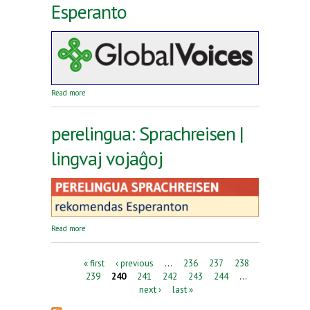
Esperanto
about Reta revuo Global Voices en Esperanto
Read more
perelingua: Sprachreisen |
lingvaj vojaĝoj
about perelingua: Sprachreisen | lingvaj vojaĝoj
Read more
Pages
« first
‹ previous
…
236
237
238
239
240
241
242
243
244
…
next ›
last »