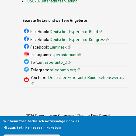
DSGVO-Datenschutzerklärung
Soziale Netze und weitere Angebote
Facebook:
Deutscher Esperanto-Bund
(link is
external)
Facebook:
Deutscher Esperanto-Kongress
(link is
external)
Facebook:
Luminesk'
(link is external)
Instagram:
esperantobund
(link is external)
Twitter:
Esperanto_D
(link is external)
Telegram:
telegramo.org
(link is external)
YouTube:
Deutscher Esperanto-Bund: Sehenswertes
(link is external)
2026 Esperanto en Germanio- This is a Free Drupal
Wir benutzen technisch notwendige Cookies.
Theme
Ported to Drupal for the Open Source Community by
Ni uzas teknike necesajn kuketojn.
Drupalizing
(link is external)
, a Project of
More than (just) Themes
(link is
.