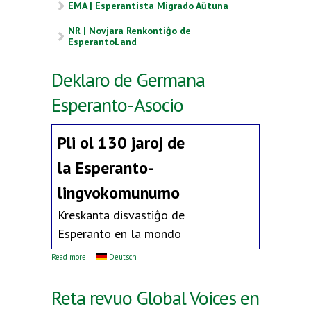
EMA | Esperantista Migrado Aŭtuna
NR | Novjara Renkontiĝo de
EsperantoLand
Deklaro de Germana
Esperanto-Asocio
Pli ol 130 jaroj de
la
Esperanto-
lingvokomunumo
Kreskanta disvastiĝo de
Esperanto en la mondo
about Deklaro de Germana Esperanto-Asocio
Read more
Deutsch
Reta revuo Global Voices en