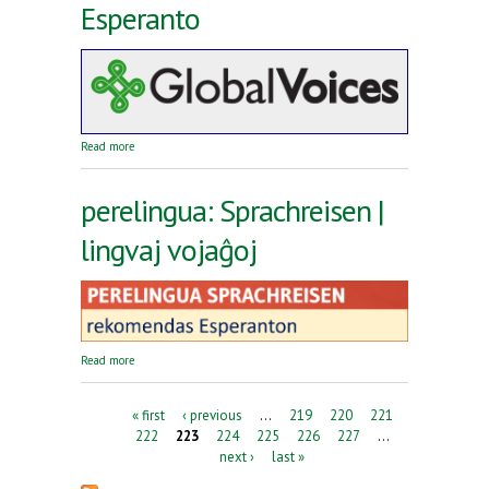
Esperanto
about Reta revuo Global Voices en Esperanto
Read more
perelingua: Sprachreisen |
lingvaj vojaĝoj
about perelingua: Sprachreisen | lingvaj vojaĝoj
Read more
Pages
« first
‹ previous
…
219
220
221
222
223
224
225
226
227
…
next ›
last »