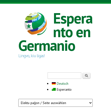
Skip to main content
Espera
nto en
Germanio
Lingvo, kiu ligas!
Search form
Serĉi
Deutsch
Esperanto