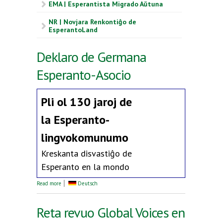
EMA | Esperantista Migrado Aŭtuna
NR | Novjara Renkontiĝo de
EsperantoLand
Deklaro de Germana
Esperanto-Asocio
Pli ol 130 jaroj de
la
Esperanto-
lingvokomunumo
Kreskanta disvastiĝo de
Esperanto en la mondo
about Deklaro de Germana Esperanto-Asocio
Read more
Deutsch
Reta revuo Global Voices en