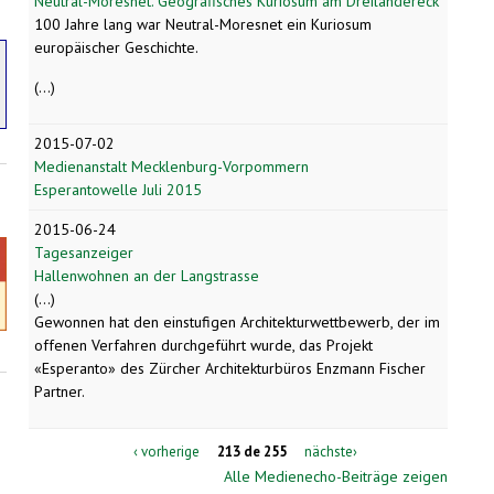
Neutral-Moresnet. Geografisches Kuriosum am Dreiländereck
100 Jahre lang war Neutral-Moresnet ein Kuriosum
europäischer Geschichte.
(...)
2015-07-02
Medienanstalt Mecklenburg-Vorpommern
Esperantowelle Juli 2015
2015-06-24
Tagesanzeiger
Hallenwohnen an der Langstrasse
(...)
Gewonnen hat den einstufigen Architekturwettbewerb, der im
offenen Verfahren durchgeführt wurde, das Projekt
«Esperanto» des Zürcher Architekturbüros Enzmann Fischer
Partner.
‹ vorherige
213 de 255
nächste›
Alle Medienecho-Beiträge zeigen