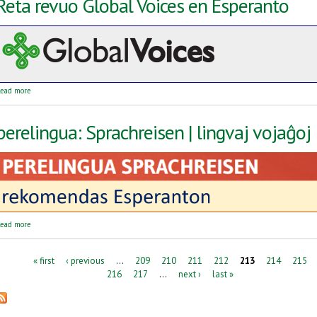
Reta revuo Global Voices en Esperanto
about Reta revuo Global Voices en Esperanto
ead more
perelingua: Sprachreisen | lingvaj vojaĝoj
about perelingua: Sprachreisen | lingvaj vojaĝoj
ead more
Pages
« first
‹ previous
…
209
210
211
212
213
214
215
216
217
…
next ›
last »