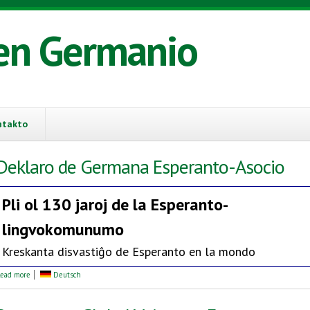
en Germanio
ntakto
Deklaro de Germana Esperanto-Asocio
Pli ol 130 jaroj de la
Esperanto-
lingvokomunumo
Kreskanta disvastiĝo de Esperanto en la mondo
about Deklaro de Germana Esperanto-Asocio
ead more
Deutsch