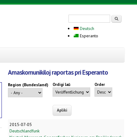
Search form
Serĉi
Deutsch
Esperanto
Amaskomunikiloj raportas pri Esperanto
Region (Bundesland)
Ordigi laŭ
Order
2015-07-05
Deutschlandfunk