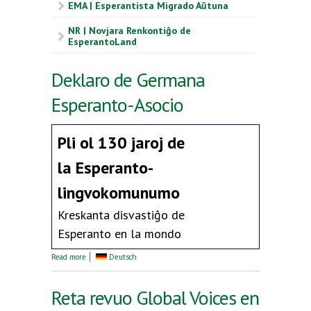
EMA | Esperantista Migrado Aŭtuna
NR | Novjara Renkontiĝo de
EsperantoLand
Deklaro de Germana
Esperanto-Asocio
Pli ol 130 jaroj de
la
Esperanto-
lingvokomunumo
Kreskanta disvastiĝo de
Esperanto en la mondo
about Deklaro de Germana Esperanto-Asocio
Read more
Deutsch
Reta revuo Global Voices en