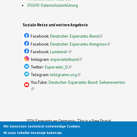
DSGVO-Datenschutzerklärung
Soziale Netze und weitere Angebote
Facebook:
Deutscher Esperanto-Bund
(link is
external)
Facebook:
Deutscher Esperanto-Kongress
(link is
external)
Facebook:
Luminesk'
(link is external)
Instagram:
esperantobund
(link is external)
Twitter:
Esperanto_D
(link is external)
Telegram:
telegramo.org
(link is external)
YouTube:
Deutscher Esperanto-Bund: Sehenswertes
(link is external)
2026 Esperanto en Germanio- This is a Free Drupal
Wir benutzen technisch notwendige Cookies.
Theme
Ported to Drupal for the Open Source Community by
Ni uzas teknike necesajn kuketojn.