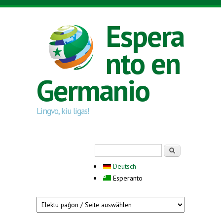
Skip to main content
Espera
nto en
Germanio
Lingvo, kiu ligas!
Search form
Serĉi
Deutsch
Esperanto