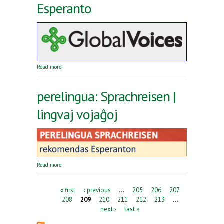
Esperanto
about Reta revuo Global Voices en Esperanto
Read more
perelingua: Sprachreisen |
lingvaj vojaĝoj
about perelingua: Sprachreisen | lingvaj vojaĝoj
Read more
Pages
« first
‹ previous
…
205
206
207
208
209
210
211
212
213
…
next ›
last »