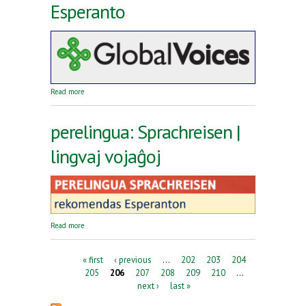
Esperanto
about Reta revuo Global Voices en Esperanto
Read more
perelingua: Sprachreisen |
lingvaj vojaĝoj
about perelingua: Sprachreisen | lingvaj vojaĝoj
Read more
Pages
« first
‹ previous
…
202
203
204
205
206
207
208
209
210
…
next ›
last »