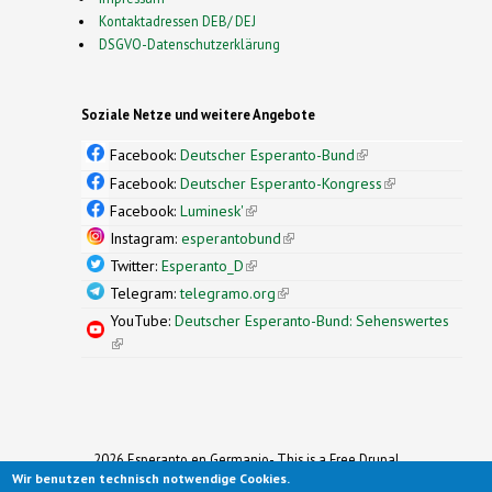
Kontaktadressen DEB/ DEJ
DSGVO-Datenschutzerklärung
Soziale Netze und weitere Angebote
Facebook:
Deutscher Esperanto-Bund
(link is
external)
Facebook:
Deutscher Esperanto-Kongress
(link is
external)
Facebook:
Luminesk'
(link is external)
Instagram:
esperantobund
(link is external)
Twitter:
Esperanto_D
(link is external)
Telegram:
telegramo.org
(link is external)
YouTube:
Deutscher Esperanto-Bund: Sehenswertes
(link is external)
2026 Esperanto en Germanio- This is a Free Drupal
Wir benutzen technisch notwendige Cookies.
Theme