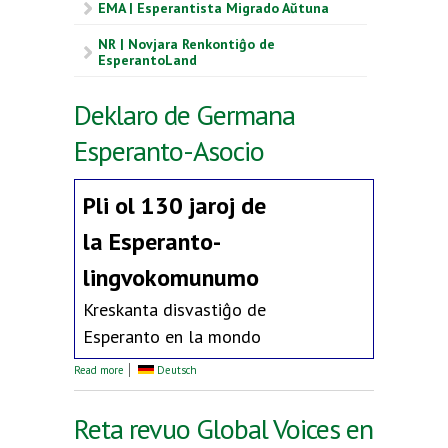
EMA | Esperantista Migrado Aŭtuna
NR | Novjara Renkontiĝo de
EsperantoLand
Deklaro de Germana
Esperanto-Asocio
Pli ol 130 jaroj de
la
Esperanto-
lingvokomunumo
Kreskanta disvastiĝo de
Esperanto en la mondo
about Deklaro de Germana Esperanto-Asocio
Read more
Deutsch
Reta revuo Global Voices en