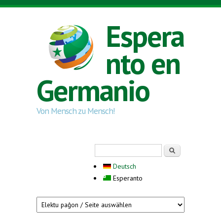
Skip to main content
Espera
nto en
Germanio
Von Mensch zu Mensch!
Search form
Serĉi
Deutsch
Esperanto