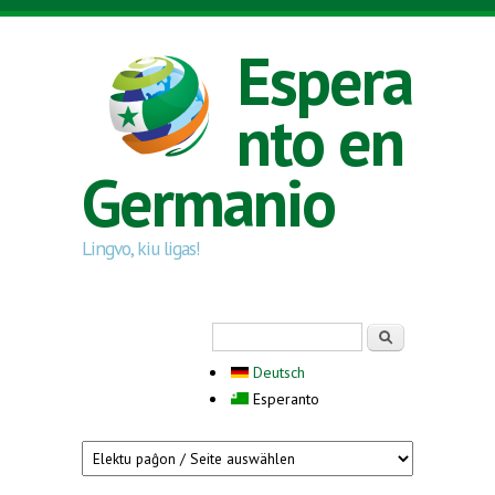
Skip to main content
Espera
nto en
Germanio
Lingvo, kiu ligas!
Search form
Serĉi
Deutsch
Esperanto