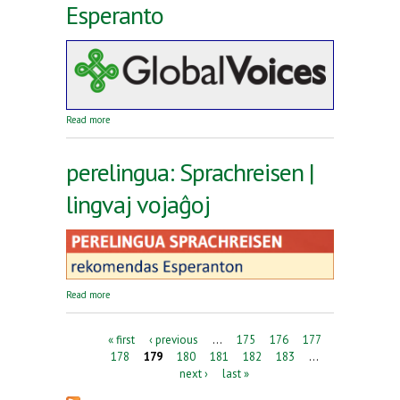
Esperanto
about Reta revuo Global Voices en Esperanto
Read more
perelingua: Sprachreisen |
lingvaj vojaĝoj
about perelingua: Sprachreisen | lingvaj vojaĝoj
Read more
Pages
« first
‹ previous
…
175
176
177
178
179
180
181
182
183
…
next ›
last »