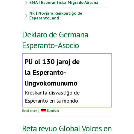
EMA | Esperantista Migrado Aŭtuna
NR | Novjara Renkontiĝo de
EsperantoLand
Deklaro de Germana
Esperanto-Asocio
Pli ol 130 jaroj de
la
Esperanto-
lingvokomunumo
Kreskanta disvastiĝo de
Esperanto en la mondo
about Deklaro de Germana Esperanto-Asocio
Read more
Deutsch
Reta revuo Global Voices en