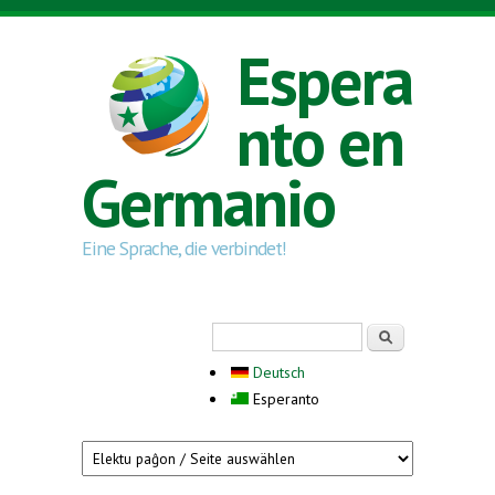
Skip to main content
Espera
nto en
Germanio
Eine Sprache, die verbindet!
Search form
Serĉi
Deutsch
Esperanto