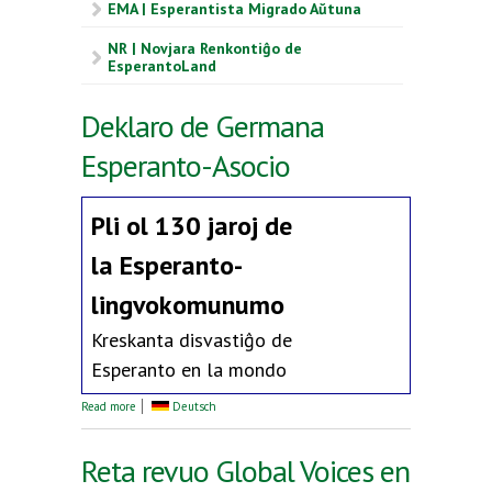
EMA | Esperantista Migrado Aŭtuna
NR | Novjara Renkontiĝo de
EsperantoLand
Deklaro de Germana
Esperanto-Asocio
Pli ol 130 jaroj de
la
Esperanto-
lingvokomunumo
Kreskanta disvastiĝo de
Esperanto en la mondo
about Deklaro de Germana Esperanto-Asocio
Read more
Deutsch
Reta revuo Global Voices en