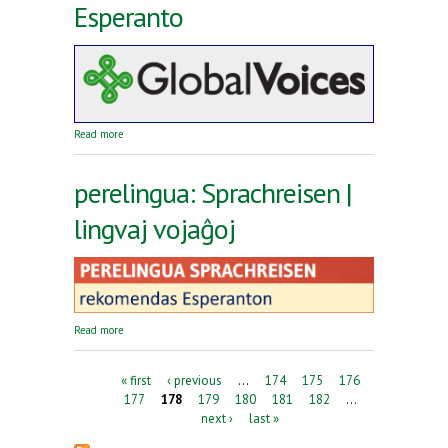
Esperanto
about Reta revuo Global Voices en Esperanto
Read more
perelingua: Sprachreisen |
lingvaj vojaĝoj
about perelingua: Sprachreisen | lingvaj vojaĝoj
Read more
Pages
« first
‹ previous
…
174
175
176
177
178
179
180
181
182
…
next ›
last »