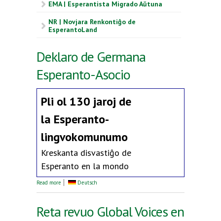
EMA | Esperantista Migrado Aŭtuna
NR | Novjara Renkontiĝo de
EsperantoLand
Deklaro de Germana
Esperanto-Asocio
Pli ol 130 jaroj de
la
Esperanto-
lingvokomunumo
Kreskanta disvastiĝo de
Esperanto en la mondo
about Deklaro de Germana Esperanto-Asocio
Read more
Deutsch
Reta revuo Global Voices en