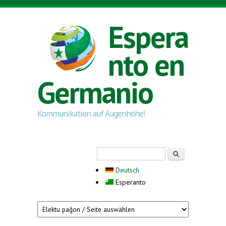
Skip to main content
Espera
nto en
Germanio
Kommunikation auf Augenhöhe!
Search form
Serĉi
Deutsch
Esperanto