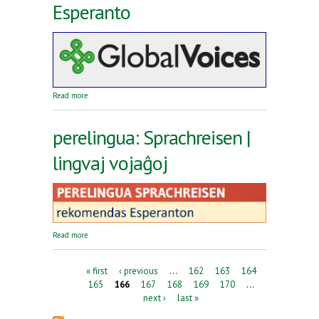
Esperanto
about Reta revuo Global Voices en Esperanto
Read more
perelingua: Sprachreisen |
lingvaj vojaĝoj
about perelingua: Sprachreisen | lingvaj vojaĝoj
Read more
Pages
« first
‹ previous
…
162
163
164
165
166
167
168
169
170
…
next ›
last »