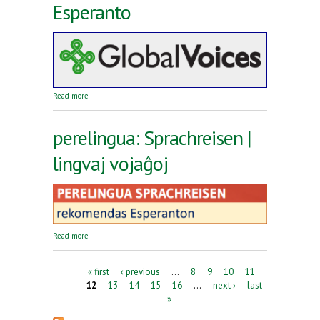
Esperanto
about Reta revuo Global Voices en Esperanto
Read more
perelingua: Sprachreisen |
lingvaj vojaĝoj
about perelingua: Sprachreisen | lingvaj vojaĝoj
Read more
Pages
« first
‹ previous
…
8
9
10
11
12
13
14
15
16
…
next ›
last
»