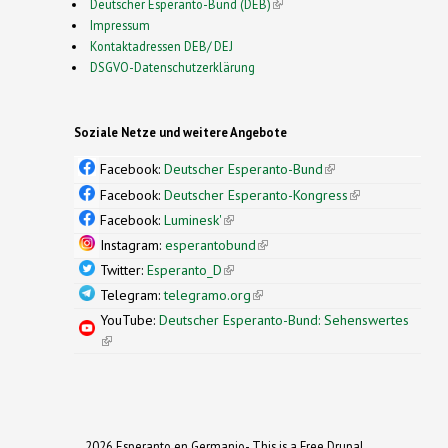
Deutscher Esperanto-Bund (DEB)
(link is external)
Impressum
Kontaktadressen DEB/ DEJ
DSGVO-Datenschutzerklärung
Soziale Netze und weitere Angebote
Facebook:
Deutscher Esperanto-Bund
(link is
external)
Facebook:
Deutscher Esperanto-Kongress
(link is
external)
Facebook:
Luminesk'
(link is external)
Instagram:
esperantobund
(link is external)
Twitter:
Esperanto_D
(link is external)
Telegram:
telegramo.org
(link is external)
YouTube:
Deutscher Esperanto-Bund: Sehenswertes
(link is external)
2026 Esperanto en Germanio- This is a Free Drupal