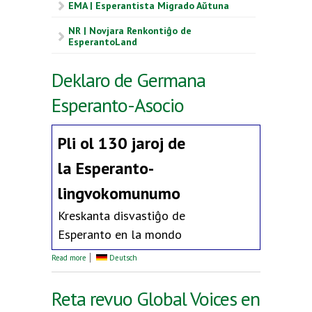
EMA | Esperantista Migrado Aŭtuna
NR | Novjara Renkontiĝo de
EsperantoLand
Deklaro de Germana
Esperanto-Asocio
Pli ol 130 jaroj de
la
Esperanto-
lingvokomunumo
Kreskanta disvastiĝo de
Esperanto en la mondo
about Deklaro de Germana Esperanto-Asocio
Read more
Deutsch
Reta revuo Global Voices en