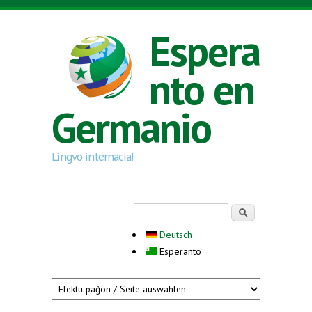
Skip to main content
Espera
nto en
Germanio
Lingvo internacia!
Search form
Serĉi
Deutsch
Esperanto