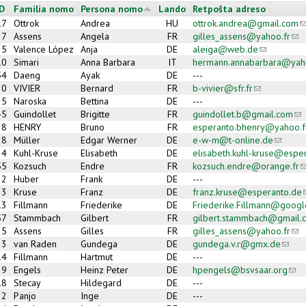
ID
Familia nomo
Persona nomo
Lando
Retpoŝta adreso
17
Ottrok
Andrea
HU
ottrok.andrea@gmail.com
(
37
Assens
Angela
FR
gilles_assens@yahoo.fr
(lin
5
Valence López
Anja
DE
aleiga@web.de
(link sends 
10
Simari
Anna Barbara
IT
hermann.annabarbara@yah
54
Daeng
Ayak
DE
---
20
VIVIER
Bernard
FR
b-vivier@sfr.fr
(link sends e
25
Naroska
Bettina
DE
---
45
Guindollet
Brigitte
FR
guindollet.b@gmail.com
(li
38
HENRY
Bruno
FR
esperanto.bhenry@yahoo.f
28
Müller
Edgar Werner
DE
e-w-m@t-online.de
(link se
4
Kuhl-Kruse
Elisabeth
DE
elisabeth.kuhl-kruse@espe
55
Kozsuch
Endre
FR
kozsuch.endre@orange.fr
(
22
Huber
Frank
DE
---
3
Kruse
Franz
DE
franz.kruse@esperanto.de
(
13
Fillmann
Friederike
DE
Friederike.Fillmann@googl
57
Stammbach
Gilbert
FR
gilbert.stammbach@gmail.
35
Assens
Gilles
FR
gilles_assens@yahoo.fr
(lin
23
van Raden
Gundega
DE
gundega.v.r@gmx.de
(link 
14
Fillmann
Hartmut
DE
---
29
Engels
Heinz Peter
DE
hpengels@bsvsaar.org
(lin
18
Stecay
Hildegard
DE
---
32
Panjo
Inge
DE
---