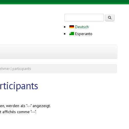
Search form
Serĉi
Deutsch
Esperanto
ehmer | participants
rticipants
n, werden als "---" angezeigt.
 affichés comme "---".