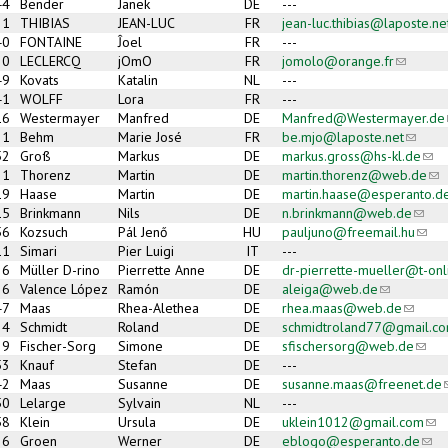
44
Bender
Janek
DE
---
31
THIBIAS
JEAN-LUC
FR
jean-luc.thibias@laposte.ne
40
FONTAINE
Ĵoel
FR
---
30
LECLERCQ
jOmO
FR
jomolo@orange.fr
(link sen
49
Kovats
Katalin
NL
---
41
WOLFF
Lora
FR
---
16
Westermayer
Manfred
DE
Manfred@Westermayer.de
21
Behm
Marie José
FR
be.mjo@laposte.net
(link s
52
Groß
Markus
DE
markus.gross@hs-kl.de
(lin
1
Thorenz
Martin
DE
martin.thorenz@web.de
(li
19
Haase
Martin
DE
martin.haase@esperanto.d
15
Brinkmann
Nils
DE
n.brinkmann@web.de
(link 
56
Kozsuch
Pál Jenő
HU
pauljuno@freemail.hu
(link
11
Simari
Pier Luigi
IT
---
36
Müller D-rino
Pierrette Anne
DE
dr-pierrette-mueller@t-onl
6
Valence López
Ramón
DE
aleiga@web.de
(link sends 
47
Maas
Rhea-Alethea
DE
rhea.maas@web.de
(link se
24
Schmidt
Roland
DE
schmidtroland77@gmail.c
9
Fischer-Sorg
Simone
DE
sfischersorg@web.de
(link
53
Knauf
Stefan
DE
---
42
Maas
Susanne
DE
susanne.maas@freenet.de
(
50
Lelarge
Sylvain
NL
---
58
Klein
Ursula
DE
uklein1012@gmail.com
(lin
26
Groen
Werner
DE
eblogo@esperanto.de
(lin