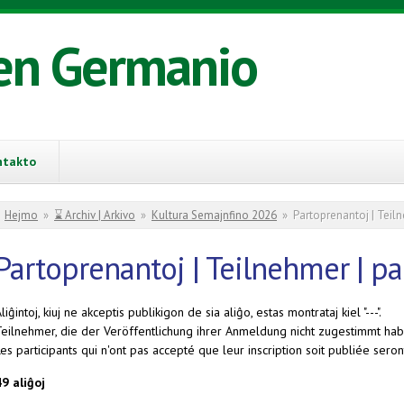
en Germanio
ntakto
You are here
Hejmo
»
⌛ Archiv | Arkivo
»
Kultura Semajnfino 2026
»
Partoprenantoj | Teiln
Partoprenantoj | Teilnehmer | pa
liĝintoj, kiuj ne akceptis publikigon de sia aliĝo, estas montrataj kiel "---".
Teilnehmer, die der Veröffentlichung ihrer Anmeldung nicht zugestimmt habe
es participants qui n'ont pas accepté que leur inscription soit publiée seront
49 aliĝoj