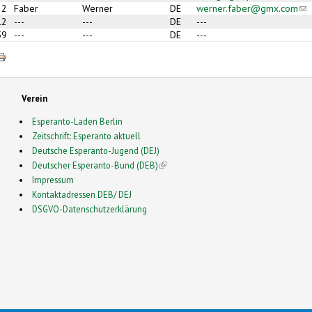
2
Faber
Werner
DE
werner.faber@gmx.com
(li
12
---
---
DE
---
59
---
---
DE
---
Verein
Esperanto-Laden Berlin
Zeitschrift: Esperanto aktuell
Deutsche Esperanto-Jugend (DEJ)
Deutscher Esperanto-Bund (DEB)
(link is external)
Impressum
Kontaktadressen DEB/ DEJ
DSGVO-Datenschutzerklärung