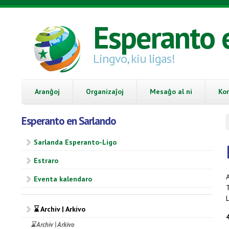
Skip to main content
Esperanto 
Lingvo, kiu ligas!
Aranĝoj
Organizaĵoj
Mesaĝo al ni
Ko
Esperanto en Sarlando
Sarlanda Esperanto-Ligo
Estraro
A
Eventa kalendaro
L
⌛ Archiv | Arkivo
⌛ Archiv | Arkivo