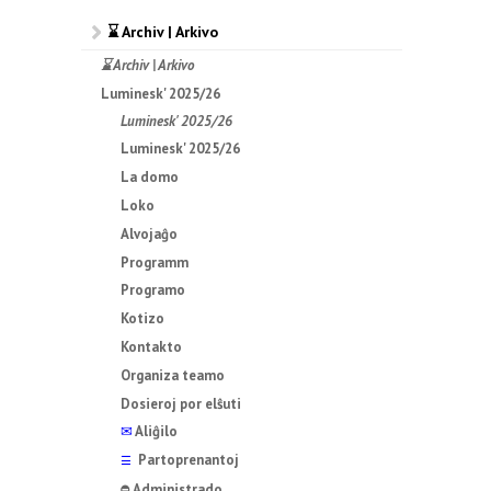
⌛ Archiv | Arkivo
⌛ Archiv | Arkivo
Luminesk' 2025/26
Luminesk' 2025/26
Luminesk' 2025/26
La domo
Loko
Alvojaĝo
Programm
Programo
Kotizo
Kontakto
Organiza teamo
Dosieroj por elŝuti
✉
Aliĝilo
Partoprenantoj
☰
Administrado
⛔