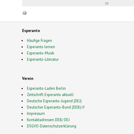
(link
sends
e-
mail)
Esperanto
Häufige Fragen
Esperanto lernen
Esperanto-Musik
Esperanto-Literatur
Verein
Esperanto-Laden Berlin
Zeitschrift: Esperanto aktuell
Deutsche Esperanto-Jugend (DEJ)
Deutscher Esperanto-Bund (DEB)
(link is external)
Impressum
Kontaktadressen DEB/ DEJ
DSGVO-Datenschutzerklärung