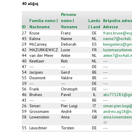
40 aliĝoj
Persona
Familia nomo |
nomo |
Lando
Retpoŝta adres
ID
Nachname
Vorname
| Land
Adresse
27
Kruse
Franz
DE
franz.kruse@es
45
Kalma
Nanne
NL
nanne7@xs4all.
29
McCarney
Deborah
ES
kiwigasteiz@gm
42
MAZURKIEWICZ
Lucie
FR
luciemazurkiew
44
van der Meer
Ankie
NL
ankie7@xs4all.n
40
Keetlaer
Rob
NL
---
47
---
---
DE
---
54
Jacques
Gerd
BE
---
55
Doumont
Valère
BE
---
19
---
---
DE
---
56
Frank
Christoph
DE
---
46
Bruhxis
Pavel
IL
abc771281@gm
43
---
---
BE
---
26
Simari
Pier Luigi
IT
simari.pier.luig
39
Grossmann
André
FR
andreo.ag18@sf
38
Lowenstein
Anna
GB
anna.lowenstei
(link
sends
35
Leuschner
Torsten
DE
---