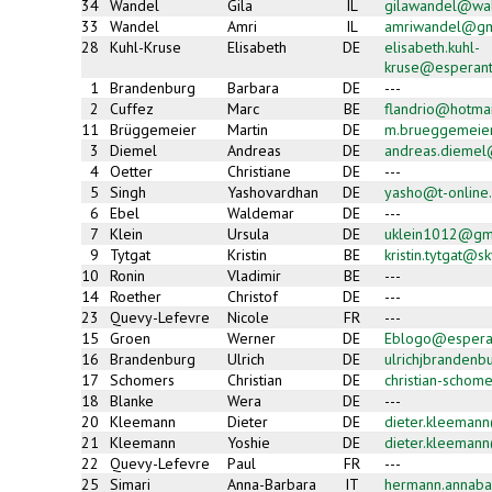
e-
34
Wandel
Gila
IL
gilawandel@wal
mail)
33
Wandel
Amri
IL
amriwandel@gm
28
Kuhl-Kruse
Elisabeth
DE
elisabeth.kuhl-
kruse@esperant
1
Brandenburg
Barbara
DE
---
2
Cuffez
Marc
BE
flandrio@hotmai
11
Brüggemeier
Martin
DE
m.brueggemeie
3
Diemel
Andreas
DE
andreas.dieme
4
Oetter
Christiane
DE
---
5
Singh
Yashovardhan
DE
yasho@t-online
6
Ebel
Waldemar
DE
---
7
Klein
Ursula
DE
uklein1012@gm
9
Tytgat
Kristin
BE
kristin.tytgat@s
10
Ronin
Vladimir
BE
---
14
Roether
Christof
DE
---
23
Quevy-Lefevre
Nicole
FR
---
15
Groen
Werner
DE
Eblogo@espera
16
Brandenburg
Ulrich
DE
ulrichjbranden
17
Schomers
Christian
DE
christian-scho
18
Blanke
Wera
DE
---
20
Kleemann
Dieter
DE
dieter.kleemann
21
Kleemann
Yoshie
DE
dieter.kleemann
22
Quevy-Lefevre
Paul
FR
---
25
Simari
Anna-Barbara
IT
hermann.annab