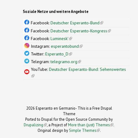
Soziale Netze und weitere Angebote
Facebook:
Deutscher Esperanto-Bund
(link is
external)
Facebook:
Deutscher Esperanto-Kongress
(link is
external)
Facebook:
Luminesk'
(link is external)
Instagram:
esperantobund
(link is external)
Twitter:
Esperanto_D
(link is external)
Telegram:
telegramo.org
(link is external)
YouTube:
Deutscher Esperanto-Bund: Sehenswertes
(link is external)
2026 Esperanto en Germanio- This is a Free Drupal
Theme
Ported to Drupal for the Open Source Community by
Drupalizing
(link is external)
, a Project of
More than (just) Themes
(link is
.
Original design by
Simple Themes
.
(link is
external)
external)