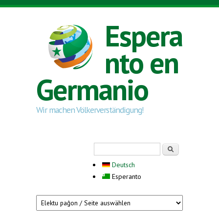
Skip to main content
Espera
nto en
Germanio
Wir machen Völkerverständigung!
Search form
Serĉi
Deutsch
Esperanto