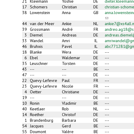
21
Kleemann
Yoshie
DE
dieter.kleemann
17
Schomers
Christian
DE
christian-scho
38
Lowenstein
Anna
GB
anna.lowenstei
(link
sends
44
van der Meer
Ankie
NL
ankie7@xs4all.n
e-
39
Grossmann
André
FR
andreo.ag18@sf
mail)
3
Diemel
Andreas
DE
andreas.dieme
33
Wandel
Amri
IL
amriwandel@gm
46
Bruhxis
Pavel
IL
abc771281@gm
18
Blanke
Wera
DE
---
6
Ebel
Waldemar
DE
---
35
Leuschner
Torsten
DE
---
43
---
---
BE
---
47
---
---
DE
---
22
Quevy-Lefevre
Paul
FR
---
23
Quevy-Lefevre
Nicole
FR
---
4
Oetter
Christiane
DE
---
19
---
---
DE
---
10
Ronin
Vladimir
BE
---
40
Keetlaer
Rob
NL
---
14
Roether
Christof
DE
---
1
Brandenburg
Barbara
DE
---
54
Jacques
Gerd
BE
---
55
Doumont
Valère
BE
---