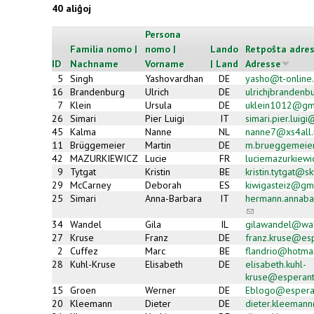
40 aliĝoj
Persona
Familia nomo |
nomo |
Lando
Retpoŝta adres
ID
Nachname
Vorname
| Land
Adresse
5
Singh
Yashovardhan
DE
yasho@t-online
16
Brandenburg
Ulrich
DE
ulrichjbranden
7
Klein
Ursula
DE
uklein1012@gm
26
Simari
Pier Luigi
IT
simari.pier.luig
45
Kalma
Nanne
NL
nanne7@xs4all.
11
Brüggemeier
Martin
DE
m.brueggemeie
42
MAZURKIEWICZ
Lucie
FR
luciemazurkiew
9
Tytgat
Kristin
BE
kristin.tytgat@s
29
McCarney
Deborah
ES
kiwigasteiz@gm
25
Simari
Anna-Barbara
IT
hermann.annab
(link
sends
34
Wandel
Gila
IL
gilawandel@wal
e-
27
Kruse
Franz
DE
franz.kruse@es
mail)
2
Cuffez
Marc
BE
flandrio@hotmai
28
Kuhl-Kruse
Elisabeth
DE
elisabeth.kuhl-
kruse@esperant
15
Groen
Werner
DE
Eblogo@espera
20
Kleemann
Dieter
DE
dieter.kleemann