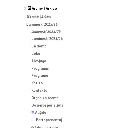
⌛ Archiv | Arkivo
⌛ Archiv | Arkivo
Luminesk' 2025/26
Luminesk' 2025/26
Luminesk' 2025/26
La domo
Loko
Alvojaĝo
Programm
Programo
Kotizo
Kontakto
Organiza teamo
Dosieroj por elŝuti
✉
Aliĝilo
Partoprenantoj
☰
Administrado
⛔