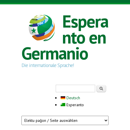
Skip to main content
Espera
nto en
Germanio
Die internationale Sprache!
Search form
Serĉi
Deutsch
Esperanto