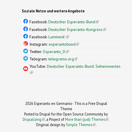
Soziale Netze und weitere Angebote
Facebook:
Deutscher Esperanto-Bund
(link is
external)
Facebook:
Deutscher Esperanto-Kongress
(link is
external)
Facebook:
Luminesk'
(link is external)
Instagram:
esperantobund
(link is external)
Twitter:
Esperanto_D
(link is external)
Telegram:
telegramo.org
(link is external)
YouTube:
Deutscher Esperanto-Bund: Sehenswertes
(link is external)
2026 Esperanto en Germanio- This is a Free Drupal
Theme
Ported to Drupal for the Open Source Community by
Drupalizing
(link is external)
, a Project of
More than (just) Themes
(link is
.
Original design by
Simple Themes
.
(link is
external)
external)