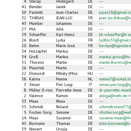
4
Stecay
Hildegard
DE
---
41
Bender
Janek
DE
---
50
Paoletti
Jean-Charles
DE
jcpao28@gmail.c
32
THIBIAS
JEAN-LUC
FR
jean-luc.thibias@l
43
Mueller
Johannes
DE
---
27
Mul
Julia
DE
---
29
Schaeffer
Karl-Heinz
DE
kh-schaeffer@t-o
26
Bloch
Lydia
FR
lydblo55@gmail.
20
Behm
Marie José
FR
be.mjo@laposte.n
54
Holzäpfel
Markus
DE
---
34
Groß
Markus
DE
markus.gross@hs-
31
Thorenz
Martin
DE
martin.thorenz@
16
Ptasiński
Martin
DE
---
22
Dömsödi
Mihály (Misi)
HU
---
38
Kalma
Nanne
NL
nanne7@xs4all.nl
3
Simari
Pier Luigi
IT
simari.pier.luigi
8
Müller D-rino
Pierrette Anne
DE
dr-pierrette-muel
2
Valence
Ramon
DE
aleiga@web.de
(l
s
53
Maas
Rhea
DE
---
e-
35
Schmidt
Roland
DE
schmidtroland77
ma
5
Fischer-Sorg
Simone
DE
sfischersorg@we
14
Maas
Susanne
DE
susanne.maas@fr
45
Bormann
Thomas
DE
tobo.bormann@t-o
39
Niesert
Ursula
DE
---