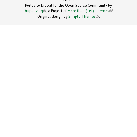
Ported to Drupal for the Open Source Community by
Drupalizing
(link is external)
, a Project of
More than (just) Themes
(link is
.
Original design by
Simple Themes
.
(link is
external)
external)