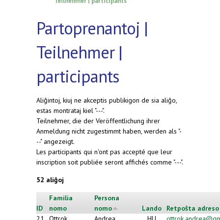
Teilnehmer | participants
Partoprenantoj |
Teilnehmer |
participants
Aliĝintoj, kiuj ne akceptis publikigon de sia aliĝo,
estas montrataj kiel "---".
Teilnehmer, die der Veröffentlichung ihrer
Anmeldung nicht zugestimmt haben, werden als "-
--" angezeigt.
Les participants qui n'ont pas accepté que leur
inscription soit publiée seront affichés comme "---".
52 aliĝoj
Familia
Persona
ID
nomo
nomo
Lando
Retpoŝta adreso
21
Ottrok
Andrea
HU
ottrok.andrea@gm