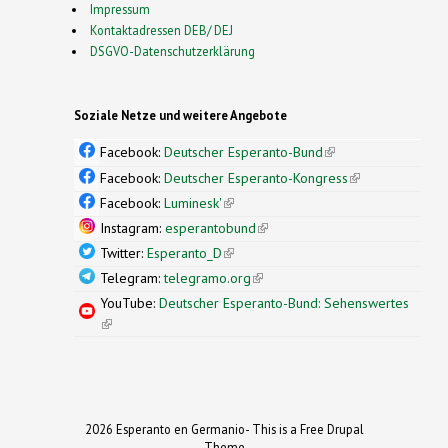
Impressum
Kontaktadressen DEB/ DEJ
DSGVO-Datenschutzerklärung
Soziale Netze und weitere Angebote
Facebook:
Deutscher Esperanto-Bund
(link is
external)
Facebook:
Deutscher Esperanto-Kongress
(link is
external)
Facebook:
Luminesk'
(link is external)
Instagram:
esperantobund
(link is external)
Twitter:
Esperanto_D
(link is external)
Telegram:
telegramo.org
(link is external)
YouTube:
Deutscher Esperanto-Bund: Sehenswertes
(link is external)
2026 Esperanto en Germanio- This is a Free Drupal
Theme