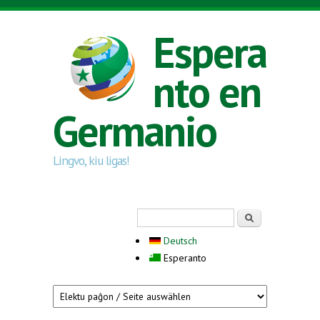
Skip to main content
Espera
nto en
Germanio
Lingvo, kiu ligas!
Search form
Serĉi
Deutsch
Esperanto