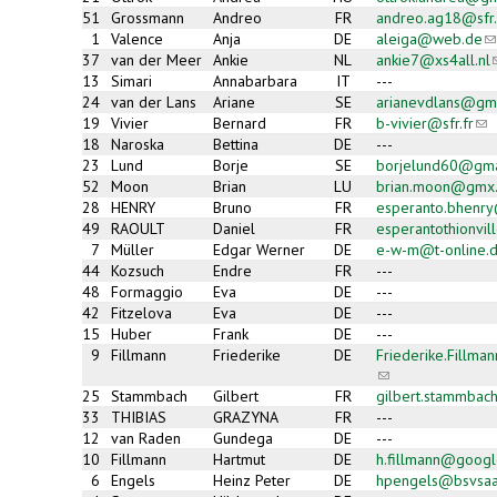
51
Grossmann
Andreo
FR
andreo.ag18@sfr.
1
Valence
Anja
DE
aleiga@web.de
(l
s
37
van der Meer
Ankie
NL
ankie7@xs4all.nl
(
e-
13
Simari
Annabarbara
IT
---
ma
24
van der Lans
Ariane
SE
arianevdlans@gm
m
19
Vivier
Bernard
FR
b-vivier@sfr.fr
(lin
sen
18
Naroska
Bettina
DE
---
e-
23
Lund
Borje
SE
borjelund60@gma
mai
52
Moon
Brian
LU
brian.moon@gmx
28
HENRY
Bruno
FR
esperanto.bhenry
49
RAOULT
Daniel
FR
esperantothionvil
7
Müller
Edgar Werner
DE
e-w-m@t-online.
44
Kozsuch
Endre
FR
---
48
Formaggio
Eva
DE
---
42
Fitzelova
Eva
DE
---
15
Huber
Frank
DE
---
9
Fillmann
Friederike
DE
Friederike.Fillm
(link
sends
25
Stammbach
Gilbert
FR
gilbert.stammba
e-
33
THIBIAS
GRAZYNA
FR
---
mail)
12
van Raden
Gundega
DE
---
10
Fillmann
Hartmut
DE
h.fillmann@googl
6
Engels
Heinz Peter
DE
hpengels@bsvsaa