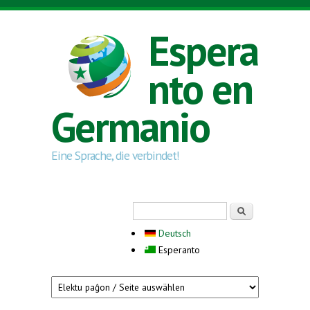
Skip to main content
Espera
nto en
Germanio
Eine Sprache, die verbindet!
Search form
Serĉi
Deutsch
Esperanto