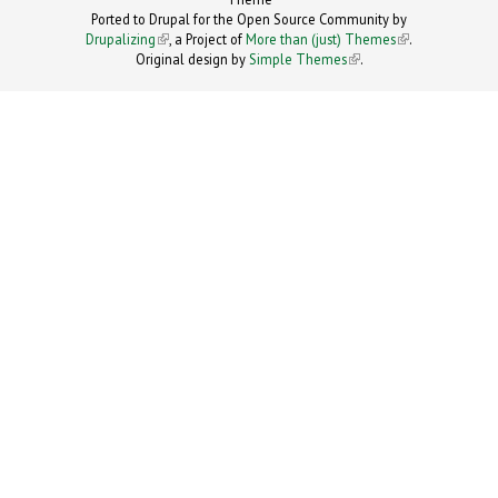
Ported to Drupal for the Open Source Community by
Drupalizing
(link is external)
, a Project of
More than (just) Themes
(link is
.
Original design by
Simple Themes
.
(link is
external)
external)