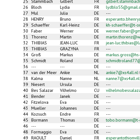
25
Stammbach
Gilbert
FR
gilbert.stammba
26
Bloch
Lydia
FR
lydblo55@gmail.
27
Mul
Julia
DE
---
28
HENRY
Bruno
FR
esperanto.bhenry
29
Schaeffer
Karl-Heinz
DE
kh-schaeffer@t-o
30
Faber
Werner
DE
werner.faber@g
31
Thorenz
Martin
DE
martin.thorenz@
32
THIBIAS
JEAN-LUC
FR
jean-luc.thibias@l
33
THIBIAS
GRAZYNA
FR
---
34
Groß
Markus
DE
markus.gross@hs-
35
Schmidt
Roland
DE
schmidtroland77
36
---
---
DE
---
37
van der Meer
Ankie
NL
ankie7@xs4all.nl
(
38
Kalma
Nanne
NL
nanne7@xs4all.nl
39
Niesert
Ursula
DE
---
m
40
Bes Salazar
Vilhelmo
CU
vilhelmobessala
41
Bender
Janek
DE
---
42
Fitzelova
Eva
DE
---
43
Mueller
Johannes
DE
---
44
Kozsuch
Endre
FR
---
45
Bormann
Thomas
DE
tobo.bormann@t-o
46
---
---
DE
---
48
Formaggio
Eva
DE
---
49
RAOULT
Daniel
FR
esperantothionvil