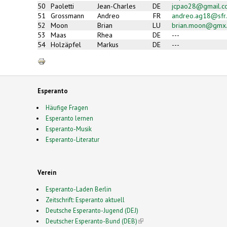
50
Paoletti
Jean-Charles
DE
jcpao28@gmail.c
51
Grossmann
Andreo
FR
andreo.ag18@sfr.
52
Moon
Brian
LU
brian.moon@gmx
53
Maas
Rhea
DE
---
54
Holzäpfel
Markus
DE
---
Esperanto
Häufige Fragen
Esperanto lernen
Esperanto-Musik
Esperanto-Literatur
Verein
Esperanto-Laden Berlin
Zeitschrift: Esperanto aktuell
Deutsche Esperanto-Jugend (DEJ)
Deutscher Esperanto-Bund (DEB)
(link is external)