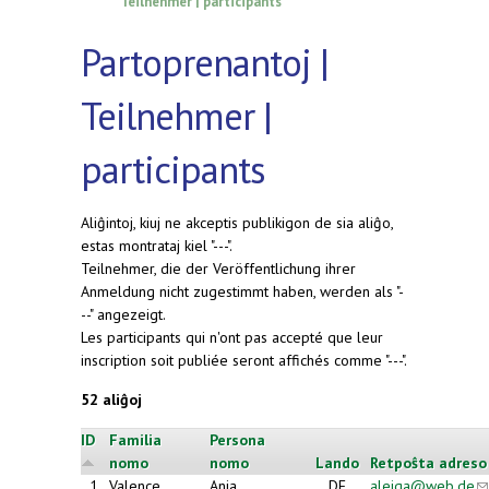
Teilnehmer | participants
Partoprenantoj |
Teilnehmer |
participants
Aliĝintoj, kiuj ne akceptis publikigon de sia aliĝo,
estas montrataj kiel "---".
Teilnehmer, die der Veröffentlichung ihrer
Anmeldung nicht zugestimmt haben, werden als "-
--" angezeigt.
Les participants qui n'ont pas accepté que leur
inscription soit publiée seront affichés comme "---".
52 aliĝoj
ID
Familia
Persona
nomo
nomo
Lando
Retpoŝta adreso
1
Valence
Anja
DE
aleiga@web.de
(l