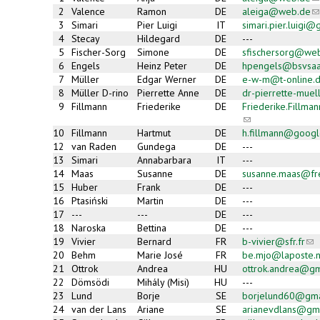
s
2
Valence
Ramon
DE
aleiga@web.de
(l
e-
s
3
Simari
Pier Luigi
IT
simari.pier.luigi
ma
e-
4
Stecay
Hildegard
DE
---
ma
5
Fischer-Sorg
Simone
DE
sfischersorg@we
6
Engels
Heinz Peter
DE
hpengels@bsvsaa
7
Müller
Edgar Werner
DE
e-w-m@t-online.
8
Müller D-rino
Pierrette Anne
DE
dr-pierrette-muel
9
Fillmann
Friederike
DE
Friederike.Fillm
(link
sends
10
Fillmann
Hartmut
DE
h.fillmann@googl
e-
12
van Raden
Gundega
DE
---
mail)
13
Simari
Annabarbara
IT
---
14
Maas
Susanne
DE
susanne.maas@fr
15
Huber
Frank
DE
---
16
Ptasiński
Martin
DE
---
17
---
---
DE
---
18
Naroska
Bettina
DE
---
19
Vivier
Bernard
FR
b-vivier@sfr.fr
(lin
sen
20
Behm
Marie José
FR
be.mjo@laposte.n
e-
21
Ottrok
Andrea
HU
ottrok.andrea@gm
mai
22
Dömsödi
Mihály (Misi)
HU
---
23
Lund
Borje
SE
borjelund60@gma
24
van der Lans
Ariane
SE
arianevdlans@gm