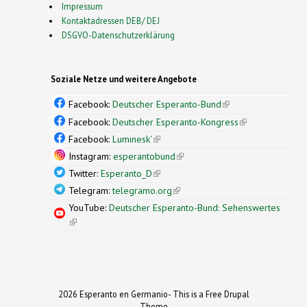
Impressum
Kontaktadressen DEB/ DEJ
DSGVO-Datenschutzerklärung
Soziale Netze und weitere Angebote
Facebook:
Deutscher Esperanto-Bund
(link is
external)
Facebook:
Deutscher Esperanto-Kongress
(link is
external)
Facebook:
Luminesk'
(link is external)
Instagram:
esperantobund
(link is external)
Twitter:
Esperanto_D
(link is external)
Telegram:
telegramo.org
(link is external)
YouTube:
Deutscher Esperanto-Bund: Sehenswertes
(link is external)
2026 Esperanto en Germanio- This is a Free Drupal
Theme