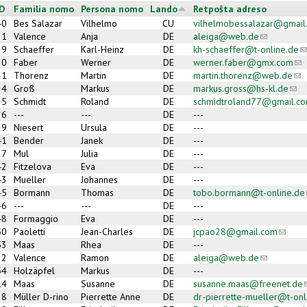
ID
Familia nomo
Persona nomo
Lando
Retpoŝta adreso
40
Bes Salazar
Vilhelmo
CU
vilhelmobessalazar@gmail
1
Valence
Anja
DE
aleiga@web.de
(link sends 
29
Schaeffer
Karl-Heinz
DE
kh-schaeffer@t-online.de
(l
30
Faber
Werner
DE
werner.faber@gmx.com
(li
31
Thorenz
Martin
DE
martin.thorenz@web.de
(li
34
Groß
Markus
DE
markus.gross@hs-kl.de
(lin
35
Schmidt
Roland
DE
schmidtroland77@gmail.c
36
---
---
DE
---
39
Niesert
Ursula
DE
---
41
Bender
Janek
DE
---
27
Mul
Julia
DE
---
42
Fitzelova
Eva
DE
---
43
Mueller
Johannes
DE
---
45
Bormann
Thomas
DE
tobo.bormann@t-online.de
46
---
---
DE
---
48
Formaggio
Eva
DE
---
50
Paoletti
Jean-Charles
DE
jcpao28@gmail.com
(link s
53
Maas
Rhea
DE
---
2
Valence
Ramon
DE
aleiga@web.de
(link sends 
54
Holzäpfel
Markus
DE
---
14
Maas
Susanne
DE
susanne.maas@freenet.de
(
8
Müller D-rino
Pierrette Anne
DE
dr-pierrette-mueller@t-onl