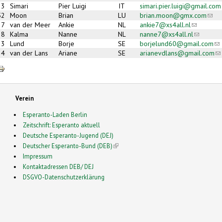
3
Simari
Pier Luigi
IT
simari.pier.luigi@gmail.com
52
Moon
Brian
LU
brian.moon@gmx.com
(link
37
van der Meer
Ankie
NL
ankie7@xs4all.nl
(link send
38
Kalma
Nanne
NL
nanne7@xs4all.nl
(link send
23
Lund
Borje
SE
borjelund60@gmail.com
(l
24
van der Lans
Ariane
SE
arianevdlans@gmail.com
(l
Verein
Esperanto-Laden Berlin
Zeitschrift: Esperanto aktuell
Deutsche Esperanto-Jugend (DEJ)
Deutscher Esperanto-Bund (DEB)
(link is external)
Impressum
Kontaktadressen DEB/ DEJ
DSGVO-Datenschutzerklärung