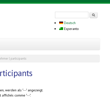
Search form
Serĉi
Deutsch
Esperanto
ehmer | participants
rticipants
n, werden als "---" angezeigt.
 affichés comme "---".