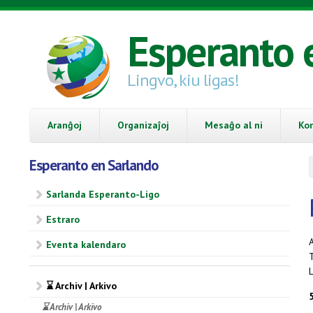
Skip to main content
Esperanto 
Lingvo, kiu ligas!
Aranĝoj
Organizaĵoj
Mesaĝo al ni
Ko
Esperanto en Sarlando
Sarlanda Esperanto-Ligo
Estraro
A
Eventa kalendaro
L
⌛ Archiv | Arkivo
⌛ Archiv | Arkivo