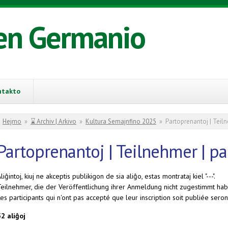
en Germanio
ntakto
You are here
Hejmo
»
⌛ Archiv | Arkivo
»
Kultura Semajnfino 2025
»
Partoprenantoj | Teiln
Partoprenantoj | Teilnehmer | pa
liĝintoj, kiuj ne akceptis publikigon de sia aliĝo, estas montrataj kiel "---".
Teilnehmer, die der Veröffentlichung ihrer Anmeldung nicht zugestimmt habe
es participants qui n'ont pas accepté que leur inscription soit publiée seront
52 aliĝoj