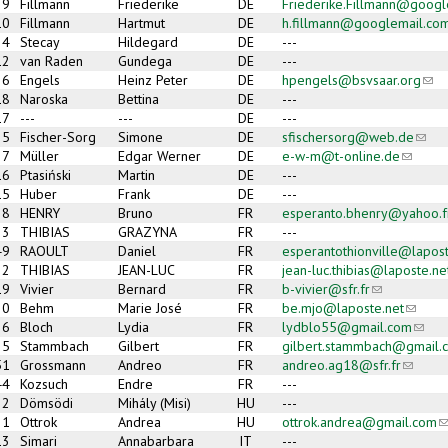
9
Fillmann
Friederike
DE
Friederike.Fillmann@googl
10
Fillmann
Hartmut
DE
h.fillmann@googlemail.co
4
Stecay
Hildegard
DE
---
12
van Raden
Gundega
DE
---
6
Engels
Heinz Peter
DE
hpengels@bsvsaar.org
(lin
18
Naroska
Bettina
DE
---
17
---
---
DE
---
5
Fischer-Sorg
Simone
DE
sfischersorg@web.de
(link
7
Müller
Edgar Werner
DE
e-w-m@t-online.de
(link se
16
Ptasiński
Martin
DE
---
15
Huber
Frank
DE
---
28
HENRY
Bruno
FR
esperanto.bhenry@yahoo.f
33
THIBIAS
GRAZYNA
FR
---
49
RAOULT
Daniel
FR
esperantothionville@lapost
32
THIBIAS
JEAN-LUC
FR
jean-luc.thibias@laposte.ne
19
Vivier
Bernard
FR
b-vivier@sfr.fr
(link sends e
20
Behm
Marie José
FR
be.mjo@laposte.net
(link s
26
Bloch
Lydia
FR
lydblo55@gmail.com
(link 
25
Stammbach
Gilbert
FR
gilbert.stammbach@gmail.
51
Grossmann
Andreo
FR
andreo.ag18@sfr.fr
(link se
44
Kozsuch
Endre
FR
---
22
Dömsödi
Mihály (Misi)
HU
---
21
Ottrok
Andrea
HU
ottrok.andrea@gmail.com
(
13
Simari
Annabarbara
IT
---