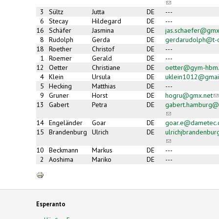
(link
sends
3
Sültz
Jutta
DE
---
e-
6
Stecay
Hildegard
DE
---
mail)
16
Schäfer
Jasmina
DE
jas.schaefer@gmx
8
Rudolph
Gerda
DE
gerdarudolph@t-o
18
Roether
Christof
DE
---
1
Roemer
Gerald
DE
---
12
Oetter
Christiane
DE
oetter@gym-hbm
4
Klein
Ursula
DE
uklein1012@gmai
5
Hecking
Matthias
DE
---
9
Gruner
Horst
DE
hogru@gmx.net
(l
s
13
Gabert
Petra
DE
gabert.hamburg@
e-
(link
ma
sends
14
Engeländer
Goar
DE
goar.e@dametec.
e-
15
Brandenburg
Ulrich
DE
ulrichjbrandenbu
mail)
(link
sends
10
Beckmann
Markus
DE
---
e-
2
Aoshima
Mariko
DE
---
mail)
Esperanto