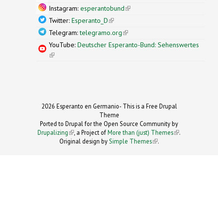
Instagram:
esperantobund
(link is external)
Twitter:
Esperanto_D
(link is external)
Telegram:
telegramo.org
(link is external)
YouTube:
Deutscher Esperanto-Bund: Sehenswertes
(link is external)
2026 Esperanto en Germanio- This is a Free Drupal
Theme
Ported to Drupal for the Open Source Community by
Drupalizing
(link is external)
, a Project of
More than (just) Themes
(link is
.
Original design by
Simple Themes
.
(link is
external)
external)