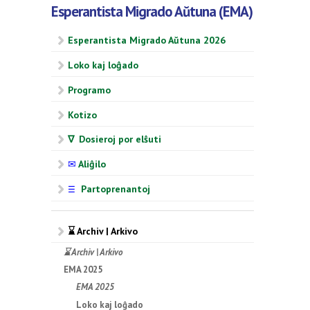
Esperantista Migrado Aŭtuna (EMA)
Esperantista Migrado Aŭtuna 2026
Loko kaj loĝado
Programo
Kotizo
∇ Dosieroj por elŝuti
✉
Aliĝilo
Partoprenantoj
☰
⌛ Archiv | Arkivo
⌛ Archiv | Arkivo
EMA 2025
EMA 2025
Loko kaj loĝado