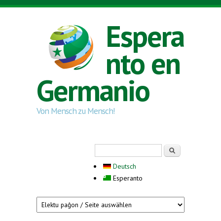
Skip to main content
Espera
nto en
Germanio
Von Mensch zu Mensch!
Search form
Serĉi
Deutsch
Esperanto