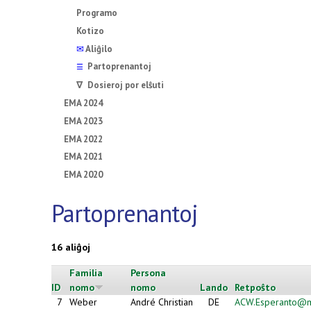
Programo
Kotizo
✉
Aliĝilo
Partoprenantoj
☰
∇ Dosieroj por elŝuti
EMA 2024
EMA 2023
EMA 2022
EMA 2021
EMA 2020
Partoprenantoj
16 aliĝoj
Familia
Persona
ID
nomo
nomo
Lando
Retpoŝto
7
Weber
André Christian
DE
ACW.Esperanto@m