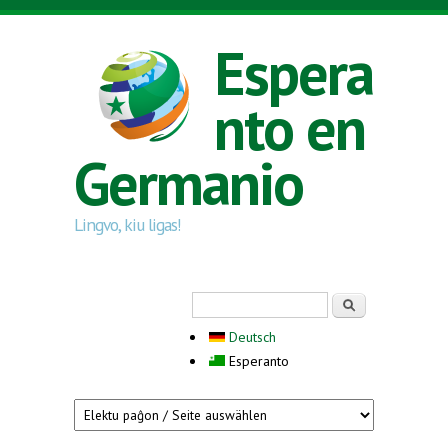
Skip to main content
Espera
nto en
Germanio
Lingvo, kiu ligas!
Search form
Serĉi
Deutsch
Esperanto