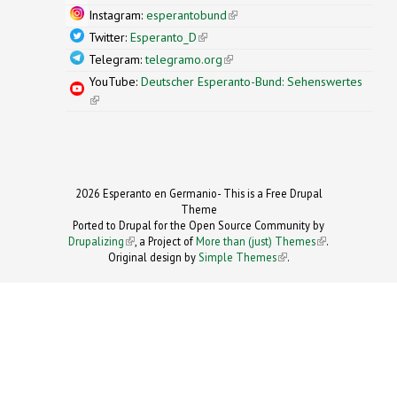
Instagram:
esperantobund
(link is external)
Twitter:
Esperanto_D
(link is external)
Telegram:
telegramo.org
(link is external)
YouTube:
Deutscher Esperanto-Bund: Sehenswertes
(link is external)
2026 Esperanto en Germanio- This is a Free Drupal
Theme
Ported to Drupal for the Open Source Community by
Drupalizing
(link is external)
, a Project of
More than (just) Themes
(link is
.
Original design by
Simple Themes
.
(link is
external)
external)