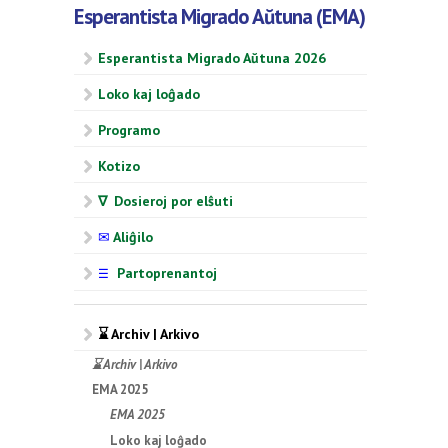
Esperantista Migrado Aŭtuna (EMA)
Esperantista Migrado Aŭtuna 2026
Loko kaj loĝado
Programo
Kotizo
∇ Dosieroj por elŝuti
✉
Aliĝilo
Partoprenantoj
☰
⌛ Archiv | Arkivo
⌛ Archiv | Arkivo
EMA 2025
EMA 2025
Loko kaj loĝado