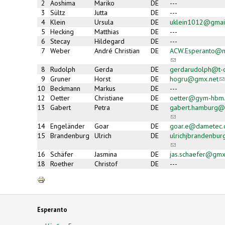
2
Aoshima
Mariko
DE
---
3
Sültz
Jutta
DE
---
4
Klein
Ursula
DE
uklein1012@gmai
5
Hecking
Matthias
DE
---
6
Stecay
Hildegard
DE
---
7
Weber
André Christian
DE
ACW.Esperanto@m
(link
sends
8
Rudolph
Gerda
DE
gerdarudolph@t-o
e-
9
Gruner
Horst
DE
hogru@gmx.net
(l
mail)
s
10
Beckmann
Markus
DE
---
e-
12
Oetter
Christiane
DE
oetter@gym-hbm
ma
13
Gabert
Petra
DE
gabert.hamburg@
(link
sends
14
Engeländer
Goar
DE
goar.e@dametec.
e-
15
Brandenburg
Ulrich
DE
ulrichjbrandenbu
mail)
(link
sends
16
Schäfer
Jasmina
DE
jas.schaefer@gmx
e-
18
Roether
Christof
DE
---
mail)
Esperanto