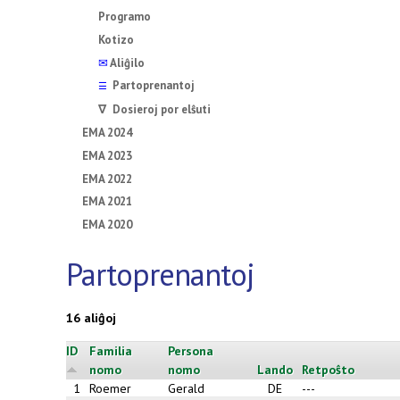
Programo
Kotizo
✉
Aliĝilo
Partoprenantoj
☰
∇ Dosieroj por elŝuti
EMA 2024
EMA 2023
EMA 2022
EMA 2021
EMA 2020
Partoprenantoj
16 aliĝoj
ID
Familia
Persona
nomo
nomo
Lando
Retpoŝto
1
Roemer
Gerald
DE
---