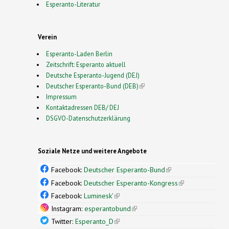
Esperanto-Literatur
Verein
Esperanto-Laden Berlin
Zeitschrift: Esperanto aktuell
Deutsche Esperanto-Jugend (DEJ)
Deutscher Esperanto-Bund (DEB)
(link is external)
Impressum
Kontaktadressen DEB/ DEJ
DSGVO-Datenschutzerklärung
Soziale Netze und weitere Angebote
Facebook:
Deutscher Esperanto-Bund
(link is
external)
Facebook:
Deutscher Esperanto-Kongress
(link is
external)
Facebook:
Luminesk'
(link is external)
Instagram:
esperantobund
(link is external)
Twitter:
Esperanto_D
(link is external)