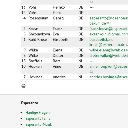
(link
sends e-
13
Vohs
Hemko
DE
---
mail)
14
Vohs
Heike
DE
---
4
Rosenbaum
Georg
DE
esperanto@rosenbau
bakum.de
(link
sends
2
Kruse
Franz
DE
franz.kruse@esperant
e-
5
Shkolnykova
Eva
DE
evashkolni@gmail.co
mail)
1
Kuhl-Kruse
Elisabeth
DE
elisabeth.kuhl-
kruse@esperanto.de
(
s
9
Wilke
Elena
DE
wilke.elena@web.de
(
e
s
8
Wilke
Dieter
DE
dieter.wilke@web.de
(
m
e
s
15
Stoffels
Bert
NL
---
m
e
10
Höpken
Anne
DE
anne.hoepken@esper
m
(link
sends e-
7
Hovinga
Andries
NL
andries.hovinga@tiscal
mail)
Esperanto
Häufige Fragen
Esperanto lernen
Esperanto-Musik