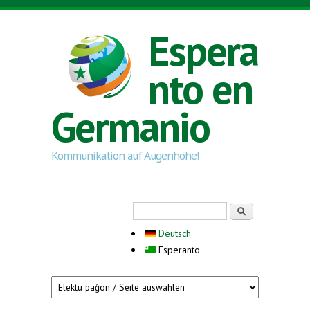
Skip to main content
Espera
nto en
Germanio
Kommunikation auf Augenhöhe!
Search form
Serĉi
Deutsch
Esperanto