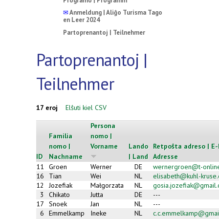
Programo | Programm
✉
Anmeldung | Aliĝo Turisma Tago
en Leer 2024
Partoprenantoj | Teilnehmer
Partoprenantoj |
Teilnehmer
17 eroj
Elŝuti kiel CSV
Persona
Familia
nomo |
nomo |
Vorname
Lando
Retpoŝta adreso | E-
ID
Nachname
| Land
Adresse
11
Groen
Werner
DE
wernergroen@t-onlin
16
Tian
Wei
NL
elisabeth@kuhl-kruse
12
Jozefiak
Małgorzata
NL
gosia.jozefiak@gmail
3
Chikato
Jutta
DE
---
17
Snoek
Jan
NL
---
6
Emmelkamp
Ineke
NL
c.c.emmelkamp@gmai