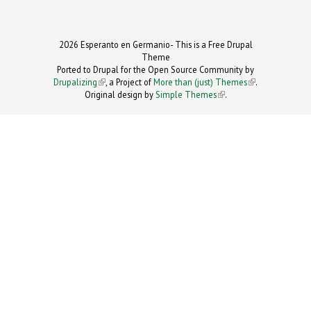
2026 Esperanto en Germanio- This is a Free Drupal
Theme
Ported to Drupal for the Open Source Community by
Drupalizing
(link is external)
, a Project of
More than (just) Themes
(link is
.
Original design by
Simple Themes
.
(link is
external)
external)