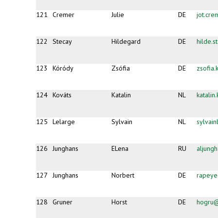
121
Cremer
Julie
DE
jot.cr
122
Stecay
Hildegard
DE
hilde.
123
Kóródy
Zsófia
DE
zsofia
124
Kováts
Katalin
NL
katali
125
Lelarge
Sylvain
NL
sylvai
126
Junghans
ELena
RU
aljung
127
Junghans
Norbert
DE
rapeye
128
Gruner
Horst
DE
hogru