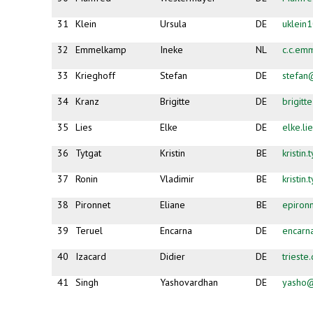
31
Klein
Ursula
DE
uklein
32
Emmelkamp
Ineke
NL
c.c.em
33
Krieghoff
Stefan
DE
stefan
34
Kranz
Brigitte
DE
brigit
35
Lies
Elke
DE
elke.li
36
Tytgat
Kristin
BE
kristin
37
Ronin
Vladimir
BE
kristin
38
Pironnet
Eliane
BE
epiron
39
Teruel
Encarna
DE
encarn
40
Izacard
Didier
DE
triest
41
Singh
Yashovardhan
DE
yasho@