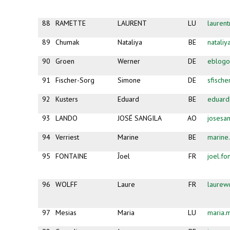
88
RAMETTE
LAURENT
LU
lauren
89
Chumak
Nataliya
BE
natali
90
Groen
Werner
DE
eblogo
91
Fischer-Sorg
Simone
DE
sfisch
92
Kusters
Eduard
BE
eduard
93
LANDO
JOSÉ SANGILA
AO
josesa
94
Verriest
Marine
BE
marine.
95
FONTAINE
Ĵoel
FR
joel.fo
96
WOLFF
Laure
FR
laurew
97
Mesias
Maria
LU
maria.