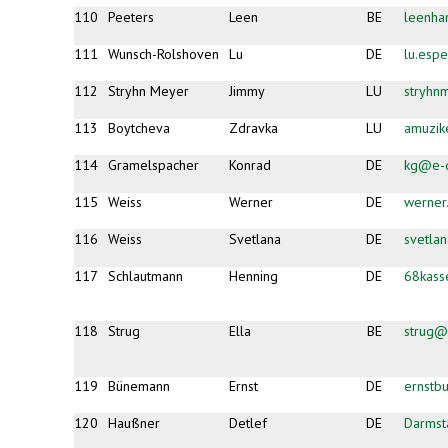
110
Peeters
Leen
BE
leenha
111
Wunsch-Rolshoven
Lu
DE
lu.esp
112
Stryhn Meyer
Jimmy
LU
stryhn
113
Boytcheva
Zdravka
LU
amuzi
114
Gramelspacher
Konrad
DE
kg@e-d
115
Weiss
Werner
DE
werner
116
Weiss
Svetlana
DE
svetlan
117
Schlautmann
Henning
DE
68kas
118
Strug
Ella
BE
strug@
119
Bünemann
Ernst
DE
ernst
120
Haußner
Detlef
DE
Darmst