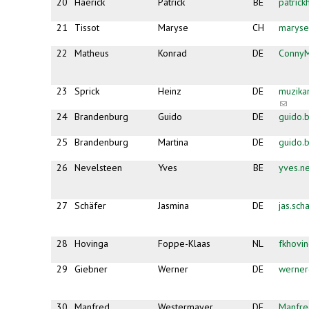
20
Haerick
Patrick
BE
patric
21
Tissot
Maryse
CH
maryse
22
Matheus
Konrad
DE
Conny
23
Sprick
Heinz
DE
muzika
(link
sends
24
Brandenburg
Guido
DE
guido.
e-
mail)
25
Brandenburg
Martina
DE
guido.
26
Nevelsteen
Yves
BE
yves.n
27
Schäfer
Jasmina
DE
jas.sc
28
Hovinga
Foppe-Klaas
NL
fkhovi
29
Giebner
Werner
DE
werner
30
Manfred
Westermayer
DE
Manfr