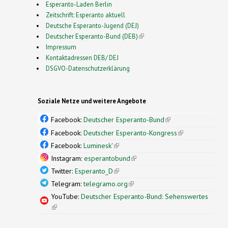
Esperanto-Laden Berlin
Zeitschrift: Esperanto aktuell
Deutsche Esperanto-Jugend (DEJ)
Deutscher Esperanto-Bund (DEB)
(link is external)
Impressum
Kontaktadressen DEB/ DEJ
DSGVO-Datenschutzerklärung
Soziale Netze und weitere Angebote
Facebook:
Deutscher Esperanto-Bund
(link is
external)
Facebook:
Deutscher Esperanto-Kongress
(link is
external)
Facebook:
Luminesk'
(link is external)
Instagram:
esperantobund
(link is external)
Twitter:
Esperanto_D
(link is external)
Telegram:
telegramo.org
(link is external)
YouTube:
Deutscher Esperanto-Bund: Sehenswertes
(link is external)