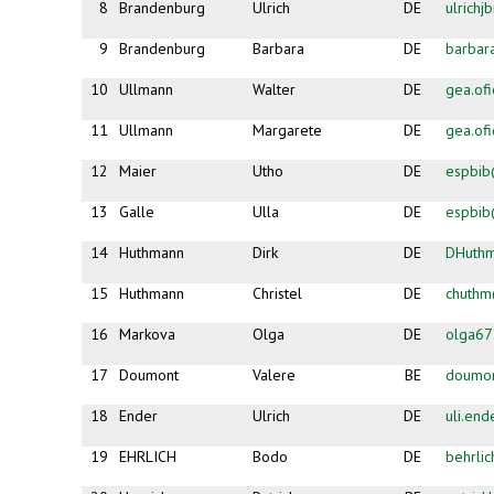
8
Brandenburg
Ulrich
DE
ulrich
9
Brandenburg
Barbara
DE
barbar
10
Ullmann
Walter
DE
gea.of
11
Ullmann
Margarete
DE
gea.of
12
Maier
Utho
DE
espbib
13
Galle
Ulla
DE
espbib
14
Huthmann
Dirk
DE
DHuth
15
Huthmann
Christel
DE
chuth
16
Markova
Olga
DE
olga6
17
Doumont
Valere
BE
doumon
18
Ender
Ulrich
DE
uli.en
19
EHRLICH
Bodo
DE
behrli