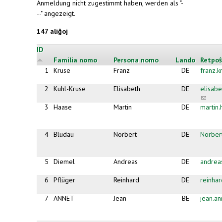
Anmeldung nicht zugestimmt haben, werden als "-
--" angezeigt.
147 aliĝoj
ID
Familia nomo
Persona nomo
Lando
Retpoŝ
1
Kruse
Franz
DE
franz.
2
Kuhl-Kruse
Elisabeth
DE
elisab
(link
sends
3
Haase
Martin
DE
martin
e-
mail)
4
Bludau
Norbert
DE
Norber
5
Diemel
Andreas
DE
andrea
6
Pflüger
Reinhard
DE
reinha
7
ANNET
Jean
BE
jean.a