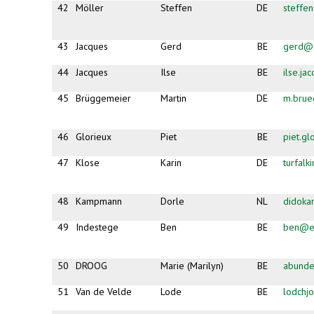
42
Möller
Steffen
DE
steffe
43
Jacques
Gerd
BE
gerd@e
44
Jacques
Ilse
BE
ilse.j
45
Brüggemeier
Martin
DE
m.brue
46
Glorieux
Piet
BE
piet.g
47
Klose
Karin
DE
turfal
48
Kampmann
Dorle
NL
didok
49
Indestege
Ben
BE
ben@es
50
DROOG
Marie (Marilyn)
BE
abund
51
Van de Velde
Lode
BE
lodchj