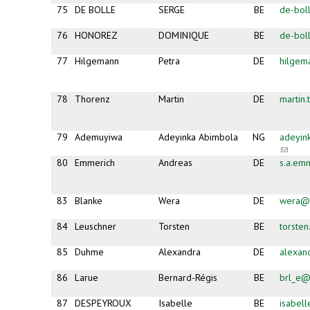
75
DE BOLLE
SERGE
BE
de-bol
76
HONOREZ
DOMINIQUE
BE
de-bol
77
Hilgemann
Petra
DE
hilgem
78
Thorenz
Martin
DE
martin
79
Ademuyiwa
Adeyinka Abimbola
NG
adeyin
(link
sends
80
Emmerich
Andreas
DE
s.a.em
e-
mail)
83
Blanke
Wera
DE
wera@b
84
Leuschner
Torsten
BE
torste
85
Duhme
Alexandra
DE
alexa
86
Larue
Bernard-Régis
BE
brl_e@
87
DESPEYROUX
Isabelle
BE
isabel