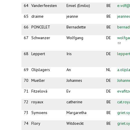
64
Vanderfeesten
Emiel (Emilio)
BE
e.vdf@
65
draime
jeanne
BE
jeanne
66
PONCELET
Bernadette
BE
bernad
67
Schwanzer
Wolfgang
DE
wolfga
(link
sends
e-
68
Leppert
Iris
DE
lepper
mail)
69
Olijslagers
An
NL
a.olijs
70
Mueller
Johannes
DE
Johann
71
Fitzelová
Ev
DE
evafit
72
royaux
catherine
BE
cat.ro
73
Symoens
Margaretha
BE
griet.
74
Flory
Witdoeckt
BE
griet.