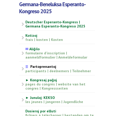
Germana-Beneluksa Esperanto-
Kongreso 2025
Deutscher Esperanto-Kongress |
Germana Esperanto-Kongreso 2025
Kotizoj
frais | kosten | Kosten
✉
Aliĝilo
formulaire d’inscription |
aanmeldformulier | Anmeldeformular
Partoprenantoj
☰
participants | deelnemers | Teilnehmer
► Kongresaj paĝoj
pages du congrès | website van het
congres | Kongressseiten
► Junuloj: KEKSO
les jeunes | jongeren | Jugendliche
Dosieroj por elŝuti
fichiers à télécharger | bestanden om te