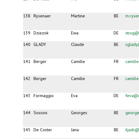
138
Rysenaer
Martine
BE
m.ryse
139
Dziezok
Ewa
DE
strug@
140
GLADY
Claude
BE
cglady
141
Berger
Camille
FR
camill
142
Berger
Camille
FR
camill
143
Formaggio
Eva
DE
feva@
144
Sossois
Georges
BE
george
145
De Coster
Jana
BE
iljadc@