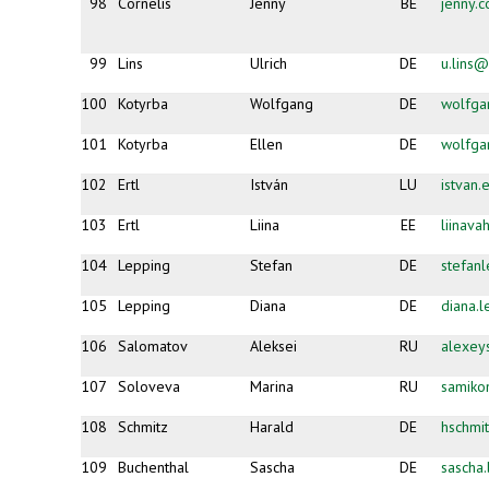
98
Cornelis
Jenny
BE
jenny.
99
Lins
Ulrich
DE
u.lins
100
Kotyrba
Wolfgang
DE
wolfga
101
Kotyrba
Ellen
DE
wolfga
102
Ertl
István
LU
istvan
103
Ertl
Liina
EE
liinava
104
Lepping
Stefan
DE
stefan
105
Lepping
Diana
DE
diana.
106
Salomatov
Aleksei
RU
alexey
107
Soloveva
Marina
RU
samiko
108
Schmitz
Harald
DE
hschmi
109
Buchenthal
Sascha
DE
sascha