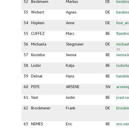
52
Beckmann
Markus
DE
beckma
53
Wichert
Agnes
DE
beckma
54
Höpken
Anne
DE
hoe_a
55
CUFFEZ
Marc
BE
flandr
56
Michaela
Stegmaier
DE
michae
(link
sends
57
Kocieba
Iwona
BE
iwona.
e-
mail)
58
Lödör
Katja
BE
lodork
59
Delnat
Hans
BE
handel
60
PEPE
ARSENE
SN
arsene
61
Vast
Justin
BE
jvast.
62
Brockmeier
Frank
DE
brock
63
NEMES
Eric
BE
eric.n