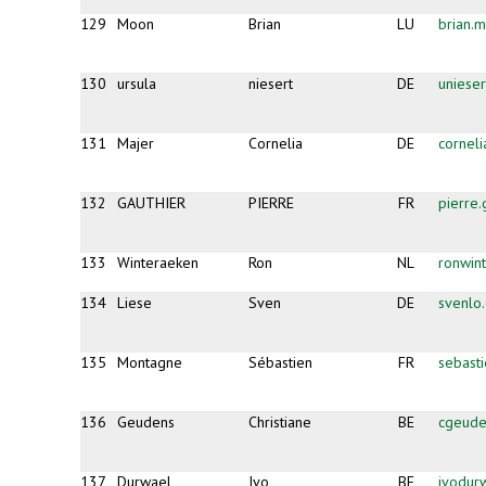
129
Moon
Brian
LU
brian
130
ursula
niesert
DE
uniese
131
Majer
Cornelia
DE
cornel
132
GAUTHIER
PIERRE
FR
pierre
133
Winteraeken
Ron
NL
ronwin
134
Liese
Sven
DE
svenlo
135
Montagne
Sébastien
FR
sebast
136
Geudens
Christiane
BE
cgeud
137
Durwael
Ivo
BE
ivodur