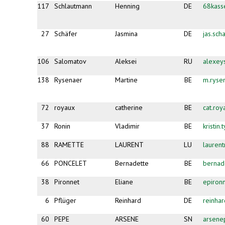
117
Schlautmann
Henning
DE
68kas
27
Schäfer
Jasmina
DE
jas.sc
106
Salomatov
Aleksei
RU
alexey
138
Rysenaer
Martine
BE
m.ryse
72
royaux
catherine
BE
cat.ro
37
Ronin
Vladimir
BE
kristin
88
RAMETTE
LAURENT
LU
lauren
66
PONCELET
Bernadette
BE
bernad
38
Pironnet
Eliane
BE
epiron
6
Pflüger
Reinhard
DE
reinha
60
PEPE
ARSENE
SN
arsene