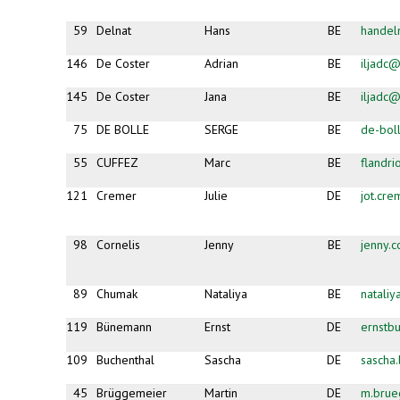
59
Delnat
Hans
BE
handel
146
De Coster
Adrian
BE
iljadc@
145
De Coster
Jana
BE
iljadc@
75
DE BOLLE
SERGE
BE
de-bol
55
CUFFEZ
Marc
BE
flandr
121
Cremer
Julie
DE
jot.cr
98
Cornelis
Jenny
BE
jenny.
89
Chumak
Nataliya
BE
natali
119
Bünemann
Ernst
DE
ernst
109
Buchenthal
Sascha
DE
sascha
45
Brüggemeier
Martin
DE
m.brue