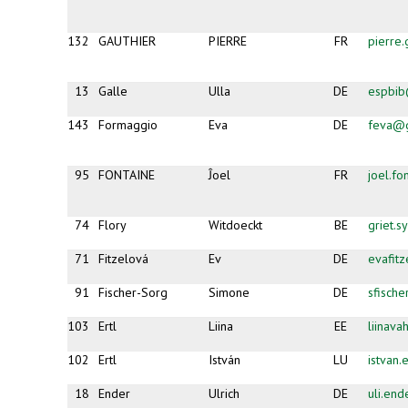
132
GAUTHIER
PIERRE
FR
pierre
13
Galle
Ulla
DE
espbib
143
Formaggio
Eva
DE
feva@
95
FONTAINE
Ĵoel
FR
joel.fo
74
Flory
Witdoeckt
BE
griet.
71
Fitzelová
Ev
DE
evafit
91
Fischer-Sorg
Simone
DE
sfisch
103
Ertl
Liina
EE
liinava
102
Ertl
István
LU
istvan
18
Ender
Ulrich
DE
uli.en