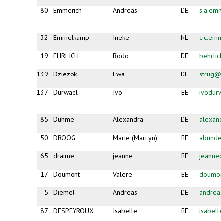
80
Emmerich
Andreas
DE
s.a.em
32
Emmelkamp
Ineke
NL
c.c.em
19
EHRLICH
Bodo
DE
behrli
139
Dziezok
Ewa
DE
strug@
137
Durwael
Ivo
BE
ivodur
85
Duhme
Alexandra
DE
alexa
50
DROOG
Marie (Marilyn)
BE
abund
65
draime
jeanne
BE
jeanne
17
Doumont
Valere
BE
doumon
5
Diemel
Andreas
DE
andrea
87
DESPEYROUX
Isabelle
BE
isabel