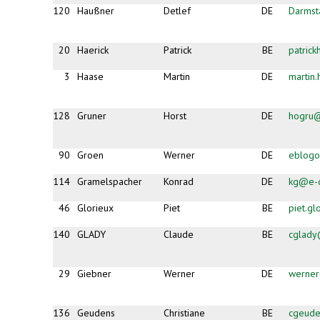
120
Haußner
Detlef
DE
Darmst
20
Haerick
Patrick
BE
patric
3
Haase
Martin
DE
martin
128
Gruner
Horst
DE
hogru
90
Groen
Werner
DE
eblogo
114
Gramelspacher
Konrad
DE
kg@e-d
46
Glorieux
Piet
BE
piet.g
140
GLADY
Claude
BE
cglady
29
Giebner
Werner
DE
werner
136
Geudens
Christiane
BE
cgeud