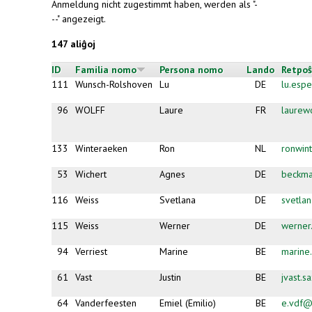
Anmeldung nicht zugestimmt haben, werden als "-
--" angezeigt.
147 aliĝoj
ID
Familia nomo
Persona nomo
Lando
Retpoŝ
111
Wunsch-Rolshoven
Lu
DE
lu.esp
96
WOLFF
Laure
FR
laurew
133
Winteraeken
Ron
NL
ronwin
53
Wichert
Agnes
DE
beckma
116
Weiss
Svetlana
DE
svetlan
115
Weiss
Werner
DE
werner
94
Verriest
Marine
BE
marine.
61
Vast
Justin
BE
jvast.
64
Vanderfeesten
Emiel (Emilio)
BE
e.vdf@