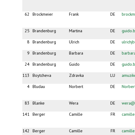
62
Brockmeier
Frank
DE
brock
25
Brandenburg
Martina
DE
guido.
8
Brandenburg
Ulrich
DE
ulrich
9
Brandenburg
Barbara
DE
barbar
24
Brandenburg
Guido
DE
guido.
113
Boytcheva
Zdravka
LU
amuzi
4
Bludau
Norbert
DE
Norber
83
Blanke
Wera
DE
wera@b
141
Berger
Camille
FR
camill
142
Berger
Camille
FR
camill