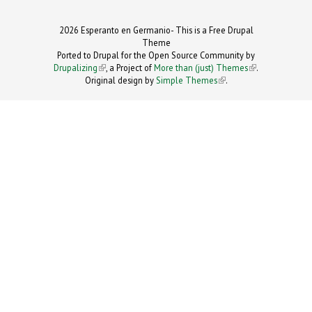
2026 Esperanto en Germanio- This is a Free Drupal
Theme
Ported to Drupal for the Open Source Community by
Drupalizing
(link is external)
, a Project of
More than (just) Themes
(link is
.
Original design by
Simple Themes
.
(link is
external)
external)