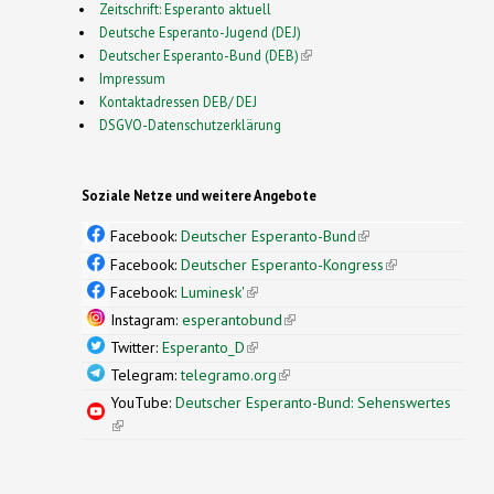
Zeitschrift: Esperanto aktuell
Deutsche Esperanto-Jugend (DEJ)
Deutscher Esperanto-Bund (DEB)
(link is external)
Impressum
Kontaktadressen DEB/ DEJ
DSGVO-Datenschutzerklärung
Soziale Netze und weitere Angebote
Facebook:
Deutscher Esperanto-Bund
(link is
external)
Facebook:
Deutscher Esperanto-Kongress
(link is
external)
Facebook:
Luminesk'
(link is external)
Instagram:
esperantobund
(link is external)
Twitter:
Esperanto_D
(link is external)
Telegram:
telegramo.org
(link is external)
YouTube:
Deutscher Esperanto-Bund: Sehenswertes
(link is external)