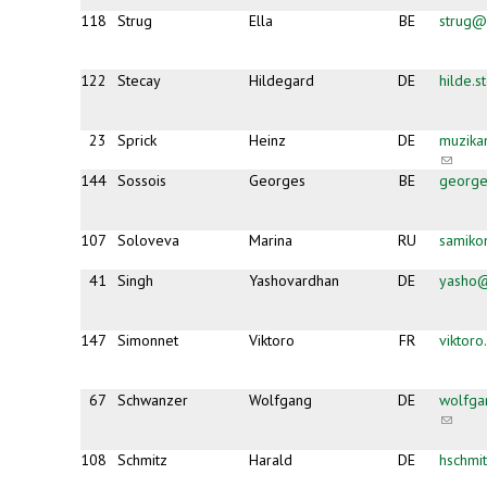
118
Strug
Ella
BE
strug@
122
Stecay
Hildegard
DE
hilde.
23
Sprick
Heinz
DE
muzika
(link
sends
144
Sossois
Georges
BE
george
e-
mail)
107
Soloveva
Marina
RU
samiko
41
Singh
Yashovardhan
DE
yasho@
147
Simonnet
Viktoro
FR
viktor
67
Schwanzer
Wolfgang
DE
wolfga
(link
sends
e-
108
Schmitz
Harald
DE
hschmi
mail)