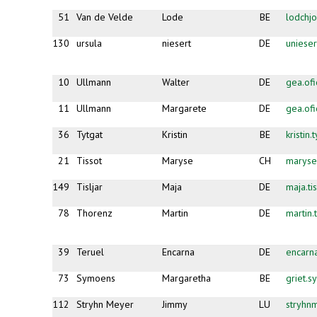
51
Van de Velde
Lode
BE
lodchj
130
ursula
niesert
DE
uniese
10
Ullmann
Walter
DE
gea.of
11
Ullmann
Margarete
DE
gea.of
36
Tytgat
Kristin
BE
kristin
21
Tissot
Maryse
CH
maryse
149
Tisljar
Maja
DE
maja.ti
78
Thorenz
Martin
DE
martin
39
Teruel
Encarna
DE
encarn
73
Symoens
Margaretha
BE
griet.
112
Stryhn Meyer
Jimmy
LU
stryhn