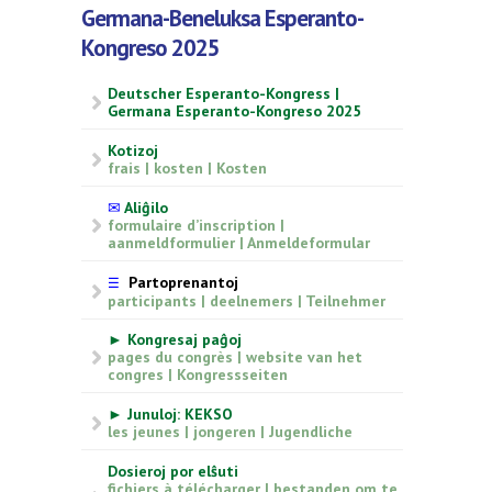
Germana-Beneluksa Esperanto-
Kongreso 2025
Deutscher Esperanto-Kongress |
Germana Esperanto-Kongreso 2025
Kotizoj
frais | kosten | Kosten
✉
Aliĝilo
formulaire d’inscription |
aanmeldformulier | Anmeldeformular
Partoprenantoj
☰
participants | deelnemers | Teilnehmer
► Kongresaj paĝoj
pages du congrès | website van het
congres | Kongressseiten
► Junuloj: KEKSO
les jeunes | jongeren | Jugendliche
Dosieroj por elŝuti
fichiers à télécharger | bestanden om te