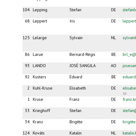
104
Lepping
Stefan
DE
stefan
68
Leppert
Iris
DE
lepper
125
Lelarge
Sylvain
NL
sylvai
86
Larue
Bernard-Régis
BE
brl_e@
93
LANDO
JOSÉ SANGILA
AO
josesa
92
Kusters
Eduard
BE
eduard
2
Kuhl-Kruse
Elisabeth
DE
elisab
(link
sends
1
Kruse
Franz
DE
franz.
e-
mail)
33
Krieghoff
Stefan
DE
stefan
34
Kranz
Brigitte
DE
brigit
124
Kováts
Katalin
NL
katali