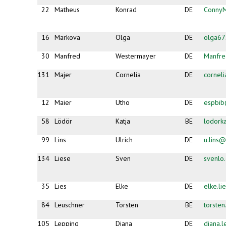
mail)
22
Matheus
Konrad
DE
Conny
16
Markova
Olga
DE
olga6
30
Manfred
Westermayer
DE
Manfr
131
Majer
Cornelia
DE
cornel
12
Maier
Utho
DE
espbib
58
Lödör
Katja
BE
lodork
99
Lins
Ulrich
DE
u.lins
134
Liese
Sven
DE
svenlo
35
Lies
Elke
DE
elke.li
84
Leuschner
Torsten
BE
torste
105
Lepping
Diana
DE
diana.