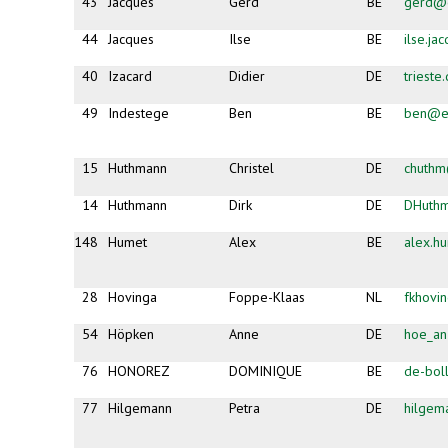
43
Jacques
Gerd
BE
gerd@e
44
Jacques
Ilse
BE
ilse.j
40
Izacard
Didier
DE
triest
49
Indestege
Ben
BE
ben@es
15
Huthmann
Christel
DE
chuth
14
Huthmann
Dirk
DE
DHuth
148
Humet
Alex
BE
alex.h
28
Hovinga
Foppe-Klaas
NL
fkhovi
54
Höpken
Anne
DE
hoe_a
76
HONOREZ
DOMINIQUE
BE
de-bol
77
Hilgemann
Petra
DE
hilgem