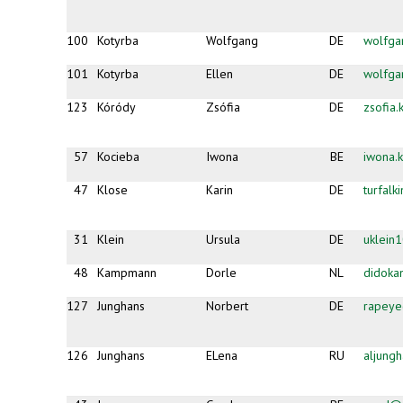
100
Kotyrba
Wolfgang
DE
wolfga
101
Kotyrba
Ellen
DE
wolfga
123
Kóródy
Zsófia
DE
zsofia
57
Kocieba
Iwona
BE
iwona.
47
Klose
Karin
DE
turfal
31
Klein
Ursula
DE
uklein
48
Kampmann
Dorle
NL
didok
127
Junghans
Norbert
DE
rapeye
126
Junghans
ELena
RU
aljung