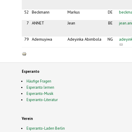
52
Beckmann
Markus
DE
beckma
7
ANNET
Jean
BE
jean.a
79
Ademuyiwa
Adeyinka Abimbola
NG
adeyin
(link
sends
e-
mail)
Esperanto
Häufige Fragen
Esperanto lernen
Esperanto-Musik
Esperanto-Literatur
Verein
Esperanto-Laden Berlin