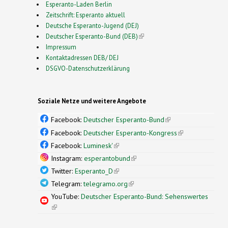
Esperanto-Laden Berlin
Zeitschrift: Esperanto aktuell
Deutsche Esperanto-Jugend (DEJ)
Deutscher Esperanto-Bund (DEB)
(link is external)
Impressum
Kontaktadressen DEB/ DEJ
DSGVO-Datenschutzerklärung
Soziale Netze und weitere Angebote
Facebook:
Deutscher Esperanto-Bund
(link is
external)
Facebook:
Deutscher Esperanto-Kongress
(link is
external)
Facebook:
Luminesk'
(link is external)
Instagram:
esperantobund
(link is external)
Twitter:
Esperanto_D
(link is external)
Telegram:
telegramo.org
(link is external)
YouTube:
Deutscher Esperanto-Bund: Sehenswertes
(link is external)