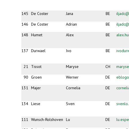
145
De Coster
Jana
BE
iljadc@
146
De Coster
Adrian
BE
iljadc@
148
Humet
Alex
BE
alex.h
137
Durwael
Ivo
BE
ivodur
21
Tissot
Maryse
CH
maryse
90
Groen
Werner
DE
eblogo
131
Majer
Cornelia
DE
cornel
134
Liese
Sven
DE
svenlo
111
Wunsch-Rolshoven
Lu
DE
lu.esp