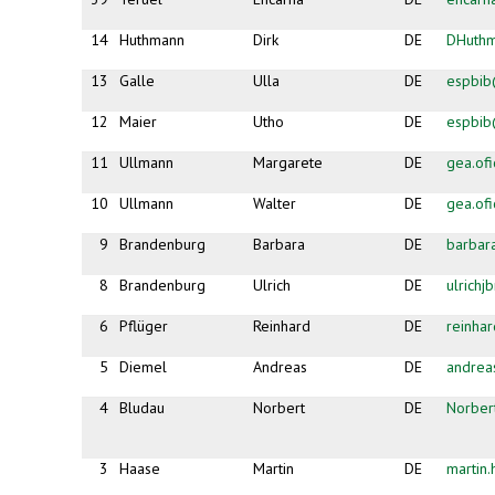
14
Huthmann
Dirk
DE
DHuth
13
Galle
Ulla
DE
espbib
12
Maier
Utho
DE
espbib
11
Ullmann
Margarete
DE
gea.of
10
Ullmann
Walter
DE
gea.of
9
Brandenburg
Barbara
DE
barbar
8
Brandenburg
Ulrich
DE
ulrich
6
Pflüger
Reinhard
DE
reinha
5
Diemel
Andreas
DE
andrea
4
Bludau
Norbert
DE
Norber
3
Haase
Martin
DE
martin