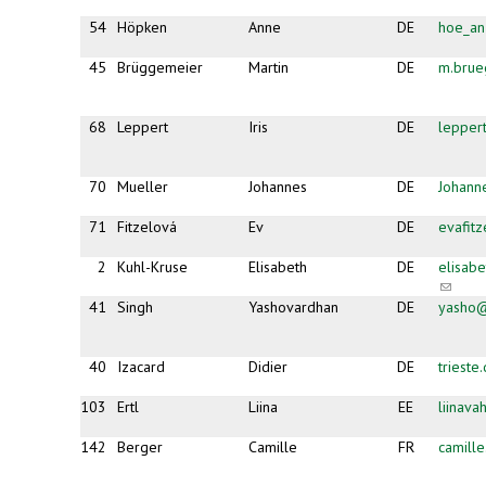
54
Höpken
Anne
DE
hoe_a
45
Brüggemeier
Martin
DE
m.brue
68
Leppert
Iris
DE
lepper
70
Mueller
Johannes
DE
Johann
71
Fitzelová
Ev
DE
evafit
2
Kuhl-Kruse
Elisabeth
DE
elisab
(link
sends
41
Singh
Yashovardhan
DE
yasho@
e-
mail)
40
Izacard
Didier
DE
triest
103
Ertl
Liina
EE
liinava
142
Berger
Camille
FR
camill