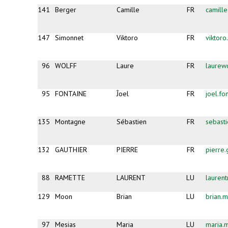
141
Berger
Camille
FR
camill
147
Simonnet
Viktoro
FR
viktor
96
WOLFF
Laure
FR
laurew
95
FONTAINE
Ĵoel
FR
joel.fo
135
Montagne
Sébastien
FR
sebast
132
GAUTHIER
PIERRE
FR
pierre
88
RAMETTE
LAURENT
LU
lauren
129
Moon
Brian
LU
brian
97
Mesias
Maria
LU
maria.