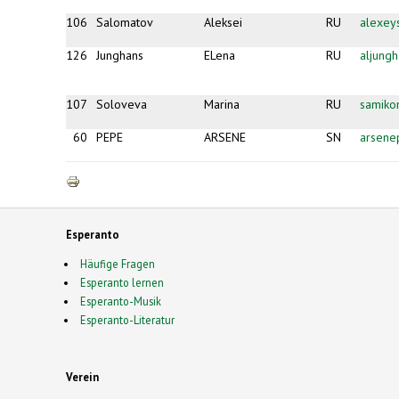
106
Salomatov
Aleksei
RU
alexey
126
Junghans
ELena
RU
aljung
107
Soloveva
Marina
RU
samiko
60
PEPE
ARSENE
SN
arsene
Esperanto
Häufige Fragen
Esperanto lernen
Esperanto-Musik
Esperanto-Literatur
Verein