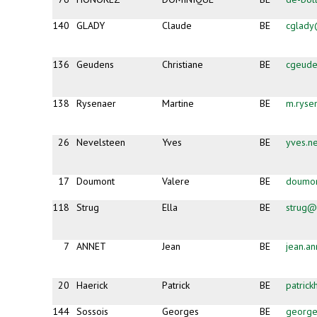
140
GLADY
Claude
BE
cglady
136
Geudens
Christiane
BE
cgeud
138
Rysenaer
Martine
BE
m.ryse
26
Nevelsteen
Yves
BE
yves.n
17
Doumont
Valere
BE
doumon
118
Strug
Ella
BE
strug@
7
ANNET
Jean
BE
jean.a
20
Haerick
Patrick
BE
patric
144
Sossois
Georges
BE
george