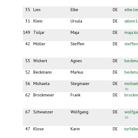
35
Lies
Elke
DE
elke.li
31
Klein
Ursula
DE
uklein
149
Tisljar
Maja
DE
maja.ti
42
Möller
Steffen
DE
steffe
53
Wichert
Agnes
DE
beckma
52
Beckmann
Markus
DE
beckma
56
Michaela
Stegmaier
DE
michae
(link
sends
62
Brockmeier
Frank
DE
brock
e-
mail)
67
Schwanzer
Wolfgang
DE
wolfga
(link
sends
e-
47
Klose
Karin
DE
turfal
mail)