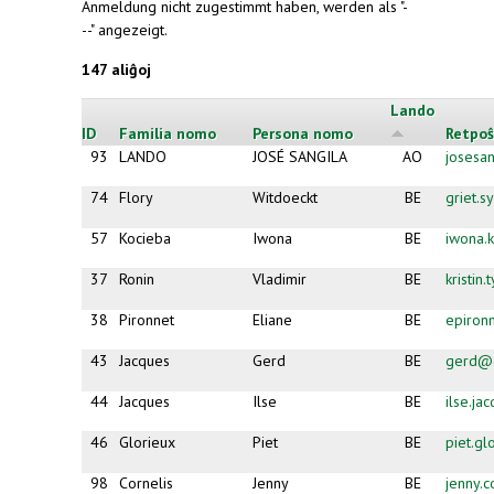
Anmeldung nicht zugestimmt haben, werden als "-
--" angezeigt.
147 aliĝoj
Lando
ID
Familia nomo
Persona nomo
Retpoŝ
93
LANDO
JOSÉ SANGILA
AO
josesa
74
Flory
Witdoeckt
BE
griet.
57
Kocieba
Iwona
BE
iwona.
37
Ronin
Vladimir
BE
kristin
38
Pironnet
Eliane
BE
epiron
43
Jacques
Gerd
BE
gerd@e
44
Jacques
Ilse
BE
ilse.j
46
Glorieux
Piet
BE
piet.g
98
Cornelis
Jenny
BE
jenny.