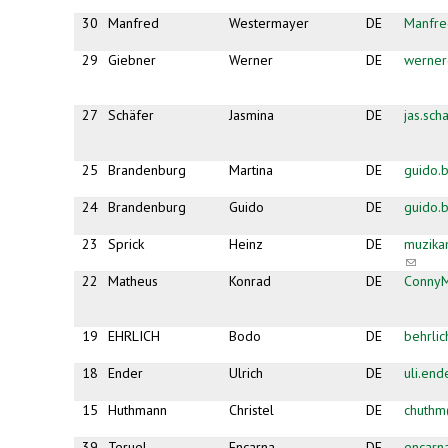
30
Manfred
Westermayer
DE
Manfr
29
Giebner
Werner
DE
werner
27
Schäfer
Jasmina
DE
jas.sc
25
Brandenburg
Martina
DE
guido.
24
Brandenburg
Guido
DE
guido.
23
Sprick
Heinz
DE
muzika
(link
sends
22
Matheus
Konrad
DE
Conny
e-
mail)
19
EHRLICH
Bodo
DE
behrli
18
Ender
Ulrich
DE
uli.en
15
Huthmann
Christel
DE
chuth
39
Teruel
Encarna
DE
encarn