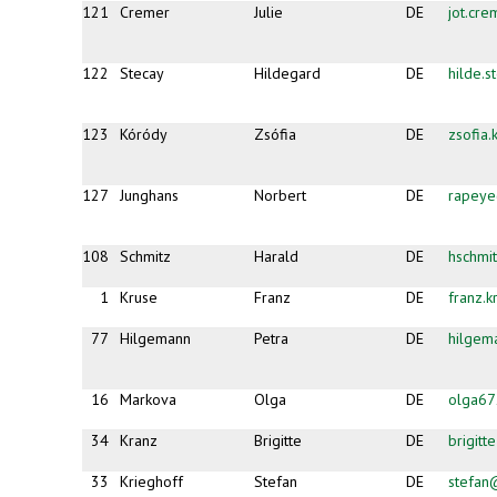
121
Cremer
Julie
DE
jot.cr
122
Stecay
Hildegard
DE
hilde.
123
Kóródy
Zsófia
DE
zsofia
127
Junghans
Norbert
DE
rapeye
108
Schmitz
Harald
DE
hschmi
1
Kruse
Franz
DE
franz.
77
Hilgemann
Petra
DE
hilgem
16
Markova
Olga
DE
olga6
34
Kranz
Brigitte
DE
brigit
33
Krieghoff
Stefan
DE
stefan