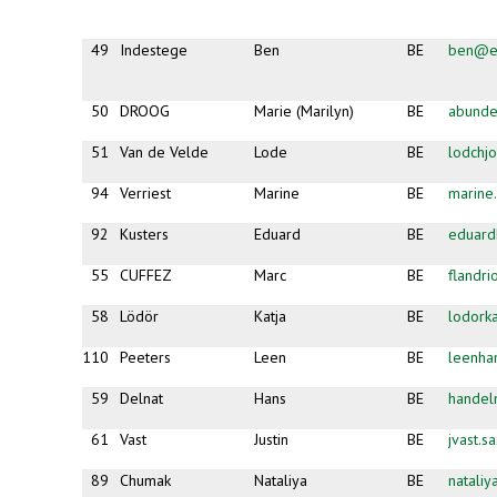
49
Indestege
Ben
BE
ben@es
50
DROOG
Marie (Marilyn)
BE
abund
51
Van de Velde
Lode
BE
lodchj
94
Verriest
Marine
BE
marine.
92
Kusters
Eduard
BE
eduard
55
CUFFEZ
Marc
BE
flandr
58
Lödör
Katja
BE
lodork
110
Peeters
Leen
BE
leenha
59
Delnat
Hans
BE
handel
61
Vast
Justin
BE
jvast.
89
Chumak
Nataliya
BE
natali