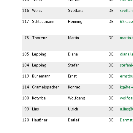
116
Weiss
Svetlana
DE
svetlan
117
Schlautmann
Henning
DE
68kas
78
Thorenz
Martin
DE
martin
105
Lepping
Diana
DE
diana.
104
Lepping
Stefan
DE
stefan
119
Bünemann
Ernst
DE
ernst
114
Gramelspacher
Konrad
DE
kg@e-d
100
Kotyrba
Wolfgang
DE
wolfga
99
Lins
Ulrich
DE
u.lins
120
Haußner
Detlef
DE
Darmst