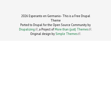
2026 Esperanto en Germanio- This is a Free Drupal
Theme
Ported to Drupal for the Open Source Community by
Drupalizing
(link is external)
, a Project of
More than (just) Themes
(link is
.
Original design by
Simple Themes
.
(link is
external)
external)