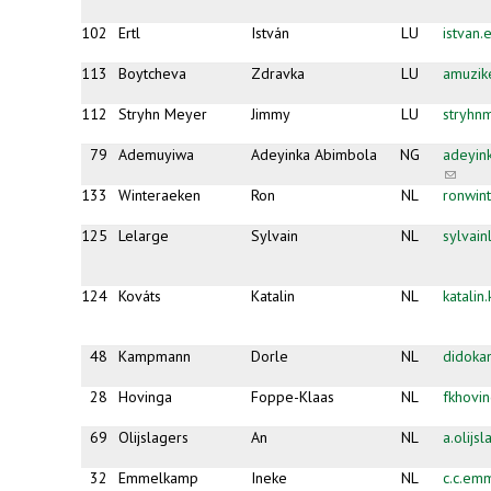
102
Ertl
István
LU
istvan
113
Boytcheva
Zdravka
LU
amuzi
112
Stryhn Meyer
Jimmy
LU
stryhn
79
Ademuyiwa
Adeyinka Abimbola
NG
adeyin
(link
sends
133
Winteraeken
Ron
NL
ronwin
e-
mail)
125
Lelarge
Sylvain
NL
sylvai
124
Kováts
Katalin
NL
katali
48
Kampmann
Dorle
NL
didok
28
Hovinga
Foppe-Klaas
NL
fkhovi
69
Olijslagers
An
NL
a.olijs
32
Emmelkamp
Ineke
NL
c.c.em