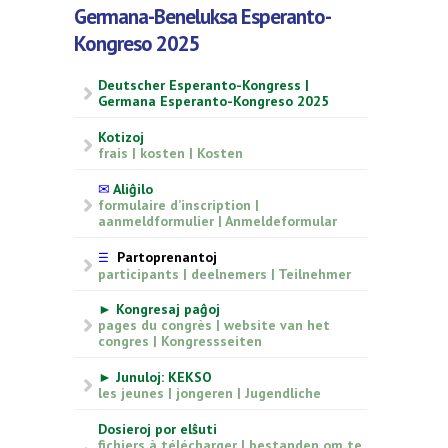
Germana-Beneluksa Esperanto-
Kongreso 2025
Deutscher Esperanto-Kongress |
Germana Esperanto-Kongreso 2025
Kotizoj
frais | kosten | Kosten
✉
Aliĝilo
formulaire d’inscription |
aanmeldformulier | Anmeldeformular
Partoprenantoj
☰
participants | deelnemers | Teilnehmer
► Kongresaj paĝoj
pages du congrès | website van het
congres | Kongressseiten
► Junuloj: KEKSO
les jeunes | jongeren | Jugendliche
Dosieroj por elŝuti
fichiers à télécharger | bestanden om te