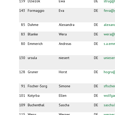
139
Dziezok
Ewa
DE
strug@
143
Formaggio
Eva
DE
feva@
85
Duhme
Alexandra
DE
alexa
83
Blanke
Wera
DE
wera@b
80
Emmerich
Andreas
DE
s.a.em
130
ursula
niesert
DE
uniese
128
Gruner
Horst
DE
hogru
91
Fischer-Sorg
Simone
DE
sfisch
101
Kotyrba
Ellen
DE
wolfga
109
Buchenthal
Sascha
DE
sascha
115
Weiss
Werner
DE
werner