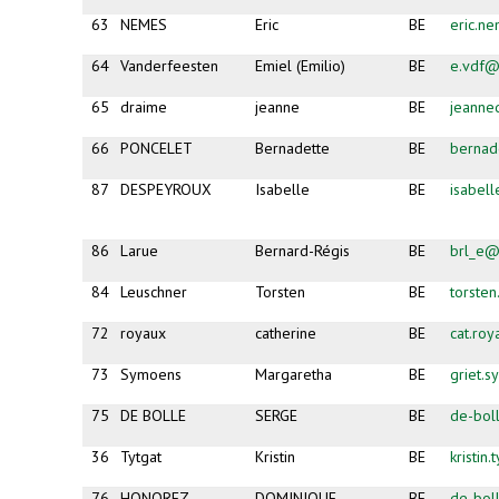
63
NEMES
Eric
BE
eric.n
64
Vanderfeesten
Emiel (Emilio)
BE
e.vdf@
65
draime
jeanne
BE
jeanne
66
PONCELET
Bernadette
BE
bernad
87
DESPEYROUX
Isabelle
BE
isabel
86
Larue
Bernard-Régis
BE
brl_e@
84
Leuschner
Torsten
BE
torste
72
royaux
catherine
BE
cat.ro
73
Symoens
Margaretha
BE
griet.
75
DE BOLLE
SERGE
BE
de-bol
36
Tytgat
Kristin
BE
kristin
76
HONOREZ
DOMINIQUE
BE
de-bol