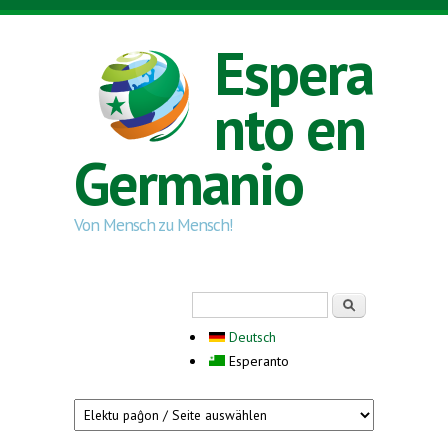
Skip to main content
Espera
nto en
Germanio
Von Mensch zu Mensch!
Search form
Serĉi
Deutsch
Esperanto