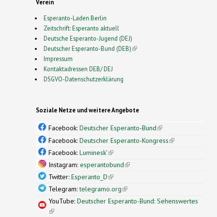
Verein
Esperanto-Laden Berlin
Zeitschrift: Esperanto aktuell
Deutsche Esperanto-Jugend (DEJ)
Deutscher Esperanto-Bund (DEB)
(link is external)
Impressum
Kontaktadressen DEB/ DEJ
DSGVO-Datenschutzerklärung
Soziale Netze und weitere Angebote
Facebook:
Deutscher Esperanto-Bund
(link is
external)
Facebook:
Deutscher Esperanto-Kongress
(link is
external)
Facebook:
Luminesk'
(link is external)
Instagram:
esperantobund
(link is external)
Twitter:
Esperanto_D
(link is external)
Telegram:
telegramo.org
(link is external)
YouTube:
Deutscher Esperanto-Bund: Sehenswertes
(link is external)