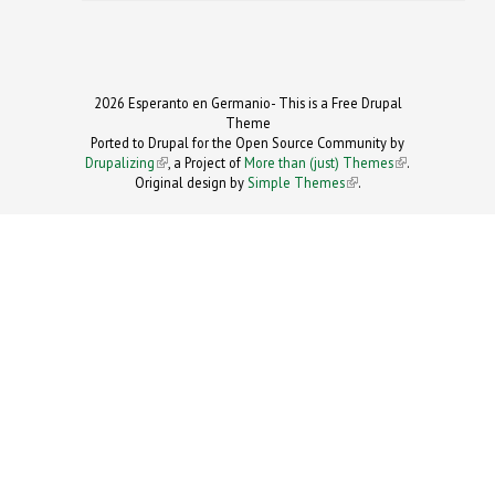
2026 Esperanto en Germanio- This is a Free Drupal
Theme
Ported to Drupal for the Open Source Community by
Drupalizing
(link is external)
, a Project of
More than (just) Themes
(link is
.
Original design by
Simple Themes
.
(link is
external)
external)