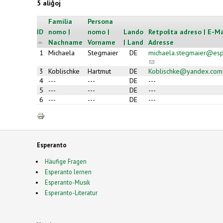
5 aliĝoj
Familia
Persona
ID
nomo |
nomo |
Lando
Retpoŝta adreso | E-Ma
Nachname
Vorname
| Land
Adresse
1
Michaela
Stegmaier
DE
michaela.stegmaier@esp
(link sends
e-mail)
3
Koblischke
Hartmut
DE
Koblischke@yandex.com
4
---
---
DE
---
5
---
---
DE
---
6
---
---
DE
---
Esperanto
Häufige Fragen
Esperanto lernen
Esperanto-Musik
Esperanto-Literatur