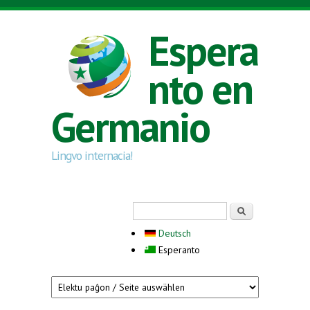
Skip to main content
Espera
nto en
Germanio
Lingvo internacia!
Search form
Serĉi
Deutsch
Esperanto