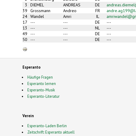
3
DIEMEL
ANDREAS
DE
andreas.dieme
39
Grossmann
Andreo
FR
andre.ag199@la
24
Wandel
Amri
IL
amriwandel@gm
17
---
---
DE
---
13
---
---
NL
---
49
---
---
DE
---
50
---
---
DE
---
Esperanto
Häufige Fragen
Esperanto lernen
Esperanto-Musik
Esperanto-Literatur
Verein
Esperanto-Laden Berlin
Zeitschrift: Esperanto aktuell