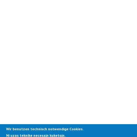
Wir benutzen technisch notwendige Cookies.
Ni uzas teknike necesajn kuketojn.