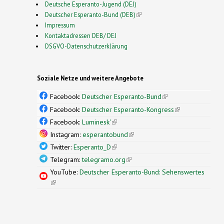
Deutsche Esperanto-Jugend (DEJ)
Deutscher Esperanto-Bund (DEB)
(link is external)
Impressum
Kontaktadressen DEB/ DEJ
DSGVO-Datenschutzerklärung
Soziale Netze und weitere Angebote
Facebook:
Deutscher Esperanto-Bund
(link is
external)
Facebook:
Deutscher Esperanto-Kongress
(link is
external)
Facebook:
Luminesk'
(link is external)
Instagram:
esperantobund
(link is external)
Twitter:
Esperanto_D
(link is external)
Telegram:
telegramo.org
(link is external)
YouTube:
Deutscher Esperanto-Bund: Sehenswertes
(link is external)