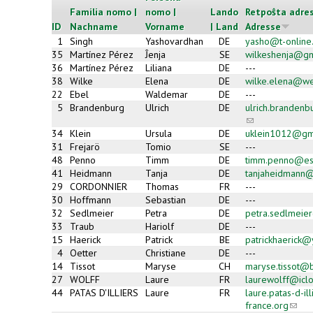
Familia nomo |
nomo |
Lando
Retpoŝta adres
ID
Nachname
Vorname
| Land
Adresse
1
Singh
Yashovardhan
DE
yasho@t-online
35
Martínez Pérez
Ĵenja
SE
wilkeshenja@gm
36
Martínez Pérez
Liliana
DE
---
38
Wilke
Elena
DE
wilke.elena@w
22
Ebel
Waldemar
DE
---
5
Brandenburg
Ulrich
DE
ulrich.branden
(link
sends
34
Klein
Ursula
DE
uklein1012@gm
e-
31
Frejarö
Tomio
SE
---
mail)
48
Penno
Timm
DE
timm.penno@es
41
Heidmann
Tanja
DE
tanjaheidmann@a
29
CORDONNIER
Thomas
FR
---
30
Hoffmann
Sebastian
DE
---
32
Sedlmeier
Petra
DE
petra.sedlmeie
33
Traub
Hariolf
DE
---
15
Haerick
Patrick
BE
patrickhaerick
4
Oetter
Christiane
DE
---
14
Tissot
Maryse
CH
maryse.tissot@b
27
WOLFF
Laure
FR
laurewolff@icl
44
PATAS D'ILLIERS
Laure
FR
laure.patas-d-i
france.org
(link