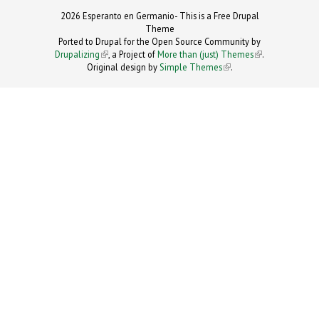
2026 Esperanto en Germanio- This is a Free Drupal
Theme
Ported to Drupal for the Open Source Community by
Drupalizing
(link is external)
, a Project of
More than (just) Themes
(link is
.
Original design by
Simple Themes
.
(link is
external)
external)