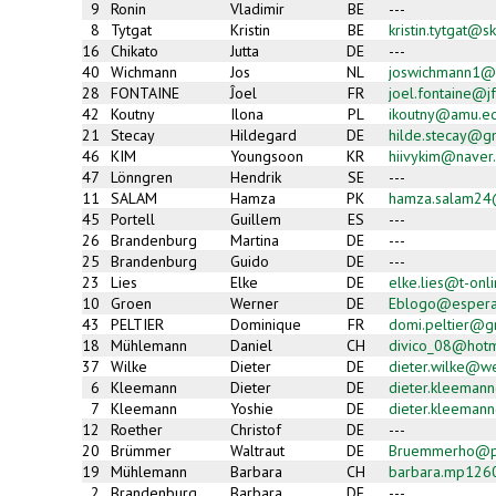
sends
9
Ronin
Vladimir
BE
---
e-
8
Tytgat
Kristin
BE
kristin.tytgat@s
mail)
16
Chikato
Jutta
DE
---
40
Wichmann
Jos
NL
joswichmann1@
28
FONTAINE
Ĵoel
FR
joel.fontaine@jf
42
Koutny
Ilona
PL
ikoutny@amu.ed
21
Stecay
Hildegard
DE
hilde.stecay@g
46
KIM
Youngsoon
KR
hiivykim@naver
47
Lönngren
Hendrik
SE
---
11
SALAM
Hamza
PK
hamza.salam24
45
Portell
Guillem
ES
---
26
Brandenburg
Martina
DE
---
25
Brandenburg
Guido
DE
---
23
Lies
Elke
DE
elke.lies@t-onl
10
Groen
Werner
DE
Eblogo@espera
43
PELTIER
Dominique
FR
domi.peltier@g
18
Mühlemann
Daniel
CH
divico_08@hotm
37
Wilke
Dieter
DE
dieter.wilke@w
6
Kleemann
Dieter
DE
dieter.kleeman
7
Kleemann
Yoshie
DE
dieter.kleeman
12
Roether
Christof
DE
---
20
Brümmer
Waltraut
DE
Bruemmerho@p
19
Mühlemann
Barbara
CH
barbara.mp126
2
Brandenburg
Barbara
DE
---