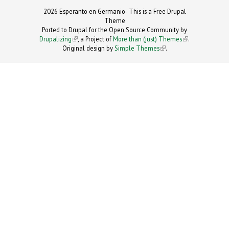
2026 Esperanto en Germanio- This is a Free Drupal
Theme
Ported to Drupal for the Open Source Community by
Drupalizing
(link is external)
, a Project of
More than (just) Themes
(link is
.
Original design by
Simple Themes
.
(link is
external)
external)