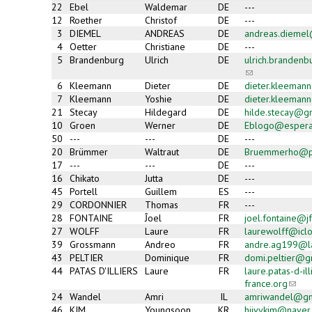
22
Ebel
Waldemar
DE
---
12
Roether
Christof
DE
---
3
DIEMEL
ANDREAS
DE
andreas.dieme
4
Oetter
Christiane
DE
---
5
Brandenburg
Ulrich
DE
ulrich.branden
(link
sends
6
Kleemann
Dieter
DE
dieter.kleeman
e-
7
Kleemann
Yoshie
DE
dieter.kleeman
mail)
21
Stecay
Hildegard
DE
hilde.stecay@g
10
Groen
Werner
DE
Eblogo@espera
50
---
---
DE
---
20
Brümmer
Waltraut
DE
Bruemmerho@p
17
---
---
DE
---
16
Chikato
Jutta
DE
---
45
Portell
Guillem
ES
---
29
CORDONNIER
Thomas
FR
---
28
FONTAINE
Ĵoel
FR
joel.fontaine@jf
27
WOLFF
Laure
FR
laurewolff@icl
39
Grossmann
Andreo
FR
andre.ag199@la
43
PELTIER
Dominique
FR
domi.peltier@g
44
PATAS D'ILLIERS
Laure
FR
laure.patas-d-i
france.org
(link
sends
24
Wandel
Amri
IL
amriwandel@gm
e-
46
KIM
Youngsoon
KR
hiivykim@naver