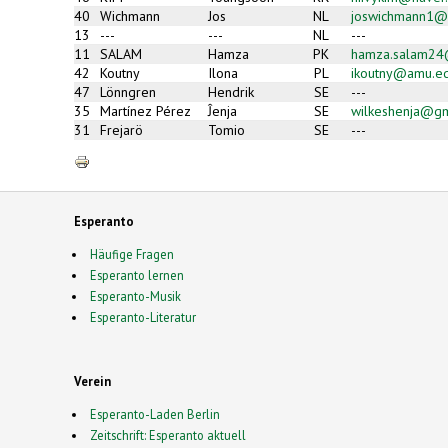
mail)
40
Wichmann
Jos
NL
joswichmann1@
13
---
---
NL
---
11
SALAM
Hamza
PK
hamza.salam24
42
Koutny
Ilona
PL
ikoutny@amu.ed
47
Lönngren
Hendrik
SE
---
35
Martínez Pérez
Ĵenja
SE
wilkeshenja@gm
31
Frejarö
Tomio
SE
---
Esperanto
Häufige Fragen
Esperanto lernen
Esperanto-Musik
Esperanto-Literatur
Verein
Esperanto-Laden Berlin
Zeitschrift: Esperanto aktuell