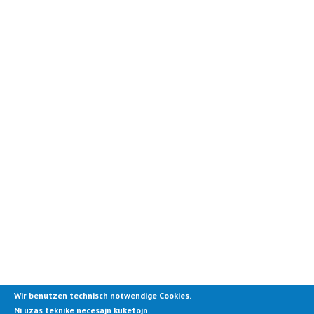
Wir benutzen technisch notwendige Cookies.
Ni uzas teknike necesajn kuketojn.