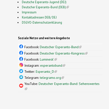
Deutsche Esperanto-Jugend (DEJ)
Deutscher Esperanto-Bund (DEB)
(link is external)
Impressum
Kontaktadressen DEB/ DEJ
DSGVO-Datenschutzerklärung
Soziale Netze und weitere Angebote
Facebook:
Deutscher Esperanto-Bund
(link is
external)
Facebook:
Deutscher Esperanto-Kongress
(link is
external)
Facebook:
Luminesk'
(link is external)
Instagram:
esperantobund
(link is external)
Twitter:
Esperanto_D
(link is external)
Telegram:
telegramo.org
(link is external)
YouTube:
Deutscher Esperanto-Bund: Sehenswertes
(link is external)