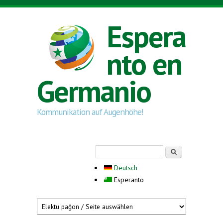
Skip to main content
Espera
nto en
Germanio
Kommunikation auf Augenhöhe!
Search form
Serĉi
Deutsch
Esperanto