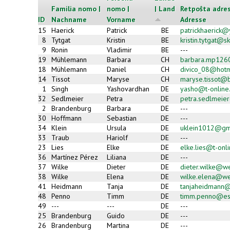
Familia nomo |
nomo |
| Land
Retpoŝta adres
ID
Nachname
Vorname
Adresse
15
Haerick
Patrick
BE
patrickhaerick
8
Tytgat
Kristin
BE
kristin.tytgat@s
9
Ronin
Vladimir
BE
---
19
Mühlemann
Barbara
CH
barbara.mp126
18
Mühlemann
Daniel
CH
divico_08@hotm
14
Tissot
Maryse
CH
maryse.tissot@b
1
Singh
Yashovardhan
DE
yasho@t-online
32
Sedlmeier
Petra
DE
petra.sedlmeie
2
Brandenburg
Barbara
DE
---
30
Hoffmann
Sebastian
DE
---
34
Klein
Ursula
DE
uklein1012@gm
33
Traub
Hariolf
DE
---
23
Lies
Elke
DE
elke.lies@t-onl
36
Martínez Pérez
Liliana
DE
---
37
Wilke
Dieter
DE
dieter.wilke@w
38
Wilke
Elena
DE
wilke.elena@w
41
Heidmann
Tanja
DE
tanjaheidmann@a
48
Penno
Timm
DE
timm.penno@es
49
---
---
DE
---
25
Brandenburg
Guido
DE
---
26
Brandenburg
Martina
DE
---