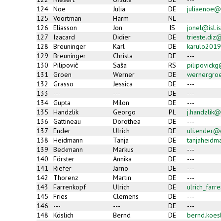
124
Noe
Julia
DE
juliaenoe@
125
Voortman
Harm
NL
---
126
Eliasson
Jon
IS
jonel@isl.is
127
Izacard
Didier
DE
trieste.di
128
Breuninger
Karl
DE
karulo2019
129
Breuninger
Christa
DE
---
130
Pilipoviĉ
Saŝa
RS
pilipovick
131
Groen
Werner
DE
wernergroe
132
Grasso
Jessica
DE
---
133
---
---
DE
---
134
Gupta
Milon
DE
---
135
Handzlik
Georgo
PL
j.handzlik@
136
Gattineau
Dorothea
DE
---
137
Ender
Ulrich
DE
uli.ender@
138
Heidmann
Tanja
DE
tanjaheidm
139
Beckmann
Markus
DE
---
140
Förster
Annika
DE
---
141
Riefer
Jarno
DE
---
142
Thorenz
Martin
DE
---
143
Farrenkopf
Ulrich
DE
ulrich_far
145
Fries
Clemens
DE
---
146
---
---
DE
---
148
Köslich
Bernd
DE
bernd.koes