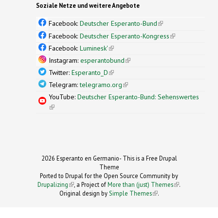
Soziale Netze und weitere Angebote
Facebook:
Deutscher Esperanto-Bund
(link is
external)
Facebook:
Deutscher Esperanto-Kongress
(link is
external)
Facebook:
Luminesk'
(link is external)
Instagram:
esperantobund
(link is external)
Twitter:
Esperanto_D
(link is external)
Telegram:
telegramo.org
(link is external)
YouTube:
Deutscher Esperanto-Bund: Sehenswertes
(link is external)
2026 Esperanto en Germanio- This is a Free Drupal
Theme
Ported to Drupal for the Open Source Community by
Drupalizing
(link is external)
, a Project of
More than (just) Themes
(link is
.
Original design by
Simple Themes
.
(link is
external)
external)