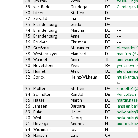
68
Śmistek
Zofia
PL
zosia61b@
69
van Raden
Gundega
DE
Gundega.v
70
Eitner
Steffen
DE
---
72
Sewald
Ina
DE
---
73
Brandenburg
Guido
DE
---
74
Brandenburg
Martina
DE
---
75
Brandenburg
Anne
DE
---
76
Brücker
Christine
DE
---
77
Greßmann
Alexander
DE
Alexander
78
Westermayer
Manfred
DE
manfred@w
79
Wandel
Amri
IL
amriwande
80
Nevelsteen
Yves
BE
yves.neve
81
Humet
Alex
BE
alex.hume
82
Sprick
Heinz-Wilhelm
DE
muzikanta
(link
sends
83
Möller
Steffen
DE
smoelle1@
e-
84
Schindler
Ronald
DE
RonaldSch
mail)
85
Haase
Martin
DE
martin.haa
86
Janssen
Barbara
DE
janssen.ba
89
Buhr
Heike
DE
heikebuhr@
90
Weil
Georg
DE
heikebuhr@
91
Hovinga
Andries
NL
andries.hov
94
Wichmann
Jos
NL
---
95
Hansen
Lars
CH
---