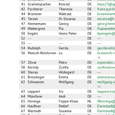
41
Gramelspacher
Konrad
DE
Haus25@gm
42
Pyrcherer
Theresia
DE
franz-pyrc
44
Brümmer
Waltraut
DE
bruemmerh
45
Teruel
Dr. Encarna
DE
encarna@t-
47
Hennemann
Georg
DE
georg.hen
49
Wettergren
Pia
DK
frupiawett
50
Engels
Heinz Peter
DE
hpengels@
52
---
---
DE
---
53
---
---
DE
---
54
Rudolph
Gerda
DE
gerdarudol
56
Wunsch-Rolshoven
Lu
DE
lu.wunsch-
(link
sends
57
Zilvar
Petro
DE
esperanto
e-
58
Kóródy
Zsófia
DE
zsofia.kor
mail)
60
Stecay
Hildegard
DE
---
61
Breuninger
Emma
DE
emma.breu
62
Schwanzer
Wolfgang
DE
wolfgang.
(link
sends
63
Leppert
Iris
DE
leppert.ir
e-
64
Münchow
Andi
DE
---
mail)
65
Hovinga
Foppe-Klaas
NL
fkhovinga
66
Haußner
Detlef
DE
Darmstadt
67
Warmuth
Susanne
DE
Darmstadt