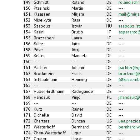
149
Schmidt
Roland
DE
roland.sch
150
Ptasiński
Martin
DE
---
151
Klaassen
Mirjam
DE
mail@mirja
152
Miseikyte
Rasa
DE
---
153
Szabolcs
István
HU
szabolcs.i
154
Kasini
Bruĉjo
IT
esperanto@
155
Brazzabeni
Laura
IT
---
156
Sültz
Jutta
DE
---
158
Pöse
Jörg
DE
---
159
Keller
Manuela
DE
---
160
---
---
DE
---
161
Pachter
Johann
DE
pachter@g
162
Brockmeier
Frank
DE
brockmei@
163
Schlautmann
Henning
DE
68kassemb
165
---
---
DE
---
167
Huber-Erdtmann
Radegunde
DE
---
168
Handzlik
Vinjo
PL
j.handzlik@
169
---
---
DE
---
170
Kurz
Rainer
DE
---
171
Dichelle
David
DE
---
172
Charters
Duncan
US
uea.prezid
173
Westerhoff
Bernhard
DE
bernhard.w
174
Chen-Westerhoff
Liqun
DE
---
175
Gruner
Horst
DE
---