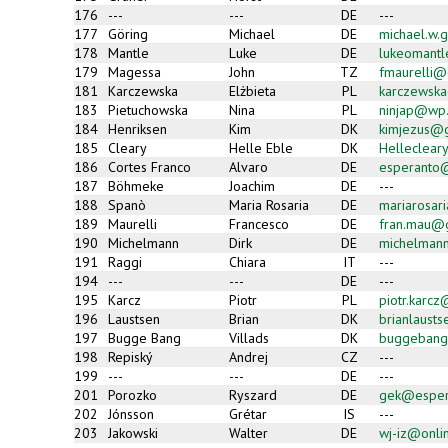
176
---
---
DE
---
177
Göring
Michael
DE
michael.w.
178
Mantle
Luke
DE
lukeomant
179
Magessa
John
TZ
fmaurelli@c
181
Karczewska
Elżbieta
PL
karczewsk
183
Pietuchowska
Nina
PL
ninjap@wp.
184
Henriksen
Kim
DK
kimjezus@
185
Cleary
Helle Eble
DK
Helleclea
186
Cortes Franco
Alvaro
DE
esperanto
187
Böhmeke
Joachim
DE
---
188
Spanò
Maria Rosaria
DE
mariarosar
189
Maurelli
Francesco
DE
fran.mau@
190
Michelmann
Dirk
DE
michelman
191
Raggi
Chiara
IT
---
194
---
---
DE
---
195
Karcz
Piotr
PL
piotr.karc
196
Laustsen
Brian
DK
brianlaust
197
Bugge Bang
Villads
DK
buggebang
198
Repiský
Andrej
CZ
---
199
---
---
DE
---
201
Porozko
Ryszard
DE
gek@esper
202
Jónsson
Grétar
IS
---
203
Jakowski
Walter
DE
wj-iz@onli