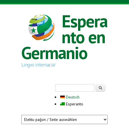
Skip to main content
Espera
nto en
Germanio
Lingvo internacia!
Search form
Serĉi
Deutsch
Esperanto