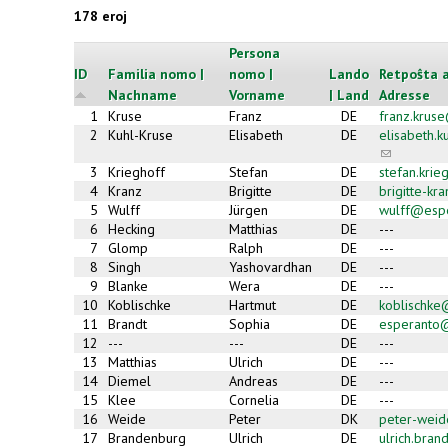
178 eroj
Persona
ID
Familia nomo |
nomo |
Lando
Retpoŝta a
Nachname
Vorname
| Land
Adresse
1
Kruse
Franz
DE
franz.krus
2
Kuhl-Kruse
Elisabeth
DE
elisabeth.
(link
sends
3
Krieghoff
Stefan
DE
stefan.kri
e-
4
Kranz
Brigitte
DE
brigitte-k
mail)
5
Wulff
Jürgen
DE
wulff@esp
6
Hecking
Matthias
DE
---
7
Glomp
Ralph
DE
---
8
Singh
Yashovardhan
DE
---
9
Blanke
Wera
DE
---
10
Koblischke
Hartmut
DE
koblischk
11
Brandt
Sophia
DE
esperanto
12
---
---
DE
---
13
Matthias
Ulrich
DE
---
14
Diemel
Andreas
DE
---
15
Klee
Cornelia
DE
---
16
Weide
Peter
DK
peter-wei
17
Brandenburg
Ulrich
DE
ulrich.bra