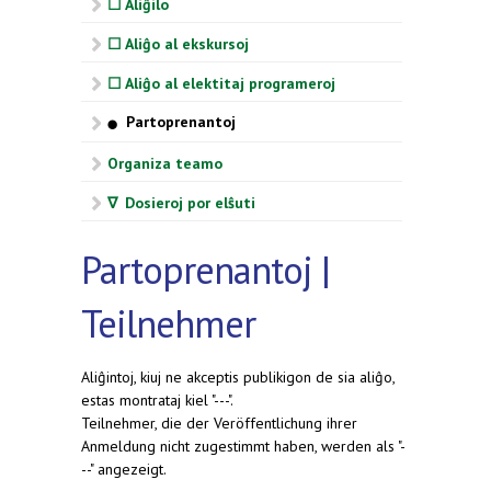
☐ Aliĝilo
☐ Aliĝo al ekskursoj
☐ Aliĝo al elektitaj programeroj
Partoprenantoj
⬤
Organiza teamo
∇ Dosieroj por elŝuti
Partoprenantoj |
Teilnehmer
Aliĝintoj, kiuj ne akceptis publikigon de sia aliĝo,
estas montrataj kiel "---".
Teilnehmer, die der Veröffentlichung ihrer
Anmeldung nicht zugestimmt haben, werden als "-
--" angezeigt.