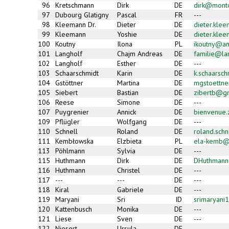
96
Kretschmann
Dirk
DE
dirk@mont
97
Dubourg Glatigny
Pascal
FR
---
98
Kleemann Dr.
Dieter
DE
dieter.kle
99
Kleemann
Yoshie
DE
dieter.kle
100
Koutny
Ilona
PL
ikoutny@am
101
Langholf
Chajm Andreas
DE
familie@la
102
Langholf
Esther
DE
---
103
Schaarschmidt
Karin
DE
k.schaarsc
104
Gstöttner
Martina
DE
mgstoettn
105
Siebert
Bastian
DE
zibertb@g
106
Reese
Simone
DE
---
107
Puygrenier
Annick
DE
bienvenue
109
Pflügler
Wolfgang
DE
---
110
Schnell
Roland
DE
roland.sch
111
Kembłowska
Elzbieta
PL
ela-kemb@
113
Pöhlmann
Sylvia
DE
---
115
Huthmann
Dirk
DE
DHuthman
116
Huthmann
Christel
DE
---
117
---
---
DE
---
118
Kiral
Gabriele
DE
---
119
Maryani
Sri
ID
srimaryan
120
Kattenbusch
Monika
DE
---
121
Liese
Sven
DE
---
122
Niesert
Ursula
DE
---