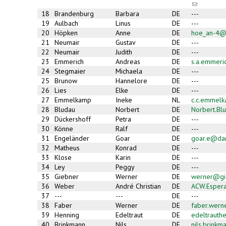
(link
sends
18
Brandenburg
Barbara
DE
---
e-
19
Aulbach
Linus
DE
---
mail)
20
Höpken
Anne
DE
hoe_an-4@
21
Neumair
Gustav
DE
---
22
Neumair
Judith
DE
---
23
Emmerich
Andreas
DE
s.a.emmer
24
Stegmaier
Michaela
DE
---
25
Brunow
Hannelore
DE
---
26
Lies
Elke
DE
---
27
Emmelkamp
Ineke
NL
c.c.emmel
28
Bludau
Norbert
DE
Norbert.Bl
29
Dückershoff
Petra
DE
---
30
Könne
Ralf
DE
---
31
Engeländer
Goar
DE
goar.e@da
32
Matheus
Konrad
DE
---
33
Klose
Karin
DE
---
34
Ley
Peggy
DE
---
35
Giebner
Werner
DE
werner@gie
36
Weber
André Christian
DE
ACW.Esper
37
---
---
DE
---
38
Faber
Werner
DE
faber.wer
39
Henning
Edeltraut
DE
edeltrauth
40
Brinkmann
Nils
DE
nils.brink