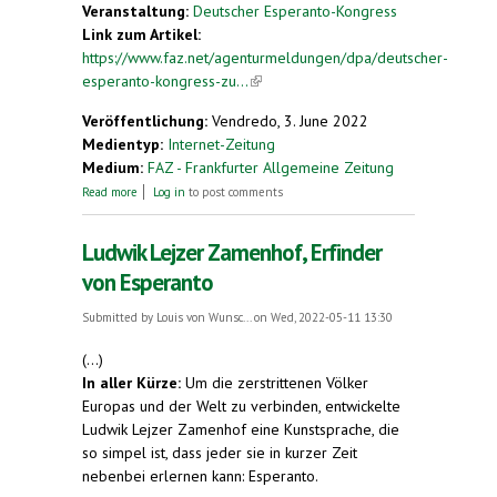
Veranstaltung:
Deutscher Esperanto-Kongress
Link zum Artikel:
https://www.faz.net/agenturmeldungen/dpa/deutscher-
esperanto-kongress-zu...
(link is external)
Veröffentlichung:
Vendredo, 3. June 2022
Medientyp:
Internet-Zeitung
Medium:
FAZ - Frankfurter Allgemeine Zeitung
about Deutscher Esperanto-Kongress zu
Read more
Log in
to post comments
Nachhaltigkeit
Ludwik Lejzer Zamenhof, Erfinder
von Esperanto
Submitted by
Louis von Wunsc...
on Wed, 2022-05-11 13:30
(...)
In aller Kürze:
Um die zerstrittenen Völker
Europas und der Welt zu verbinden, entwickelte
Ludwik Lejzer Zamenhof eine Kunstsprache, die
so simpel ist, dass jeder sie in kurzer Zeit
nebenbei erlernen kann: Esperanto.