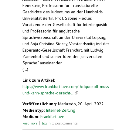
Feierstein, Professorin für Transkulturelle
Geschichte des Judentums an der Humboldt-
Universität Berlin, Prof. Sabine Fiedler,
Vorsitzende der Gesellschaft für Interlinguistik
und Professorin für anglistische
Sprachwissenschaft an der Universität Leipzig,
und Anja Christina Stecay, Vorstandsmitglied der
Esperanto-Gesellschaft Frankfurt, mit Ludwig
Zamenhof und seiner Idee der „universalen
Sprache“ auseinander.
(...)
Link zum Artikel:
https://www.frankfurt-live.com/-bdquosoll-muss-
und-kann-sprache-gerecht-...
(link is external)
Veröffentlichung:
Merkredo, 20. April 2022
Medientyp:
Internet-Zeitung
Medium:
Frankfurt live
about „Soll, muss und kann Sprache gerecht sein?“
Read more
Log in
to post comments