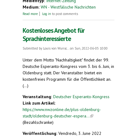
Medientyp:
Internet-Zeitung
Medium:
WN - Westfälische Nachrichten
about „Morgenständchen“ in der Stiftskirche
Read more
Log in
to post comments
Kostenloses Angebot für
Sprachinteressierte
Submitted by
Louis von Wunsc...
on Sun, 2022-06-05 10:00
Unter dem Motto "Nachhaltigkeit" findet der 99.
Deutsche Esperanto-Kongress vom 3. bis 6. Juni, in
Oldenburg statt. Der Veranstalter bietet ein
kostenfreies Programm für die Öffentlichkeit an.
(...)
Veranstaltung:
Deutscher Esperanto-Kongress
Link zum Artikel:
https://www.nwzonline.de/plus-oldenburg-
stadt/oldenburg-deutscher-espera...
(link is
(Bezahlschranke)
external)
Veröffentlichung:
Vendredo, 3. June 2022