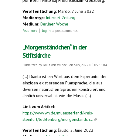
por Berlin Mitte kaj Friedrichshain-Kreuzberg.
Veröffentlichung:
Mardo, 7. June 2022
Medientyp:
Internet-Zeitung
Medium:
Berliner Woche
about Fritz Wollenbergs Stadtführer zu Orten
Read more
Log in
to post comments
seiner Kindheit ist erschienen
„Morgenständchen“ in der
Stiftskirche
Submitted by
Louis von Wunsc...
on Sun, 2022-06-05 11:04
(...) Dianto ist ein Wort aus dem Esperanto, der
einzigen existierenden Plansprache, die aus
diversen natürlichen Sprachen konstruiert und
ähnlich universal ist wie die Musik. (...)
Link zum Artikel:
https://www.wn.de/muensterland/kreis-
steinfurt/tecklenburg/morgenstandch...
(link is
external)
Veröffentlichung:
Ĵaŭdo, 2. June 2022