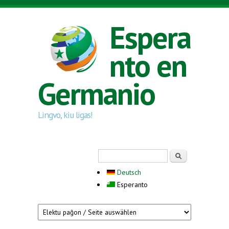
Skip to main content
Espera
nto en
Germanio
Lingvo, kiu ligas!
Search form
Serĉi
Deutsch
Esperanto