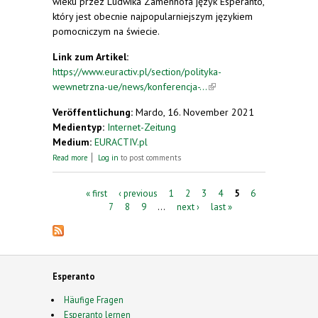
wieku przez Ludwika Zamenhofa język Esperanto,
który jest obecnie najpopularniejszym językiem
pomocniczym na świecie.
Link zum Artikel:
https://www.euractiv.pl/section/polityka-
wewnetrzna-ue/news/konferencja-...
(link is
external)
Veröffentlichung:
Mardo, 16. November 2021
Medientyp:
Internet-Zeitung
Medium:
EURACTIV.pl
about Konferencja w sprawie przyszłości Europy –
Read more
Log in
to post comments
jaka jest obywatelska wizja europejskiej gospodarki
przyszłości?
Pages
« first
‹ previous
1
2
3
4
5
6
7
8
9
…
next ›
last »
Esperanto
Häufige Fragen
Esperanto lernen