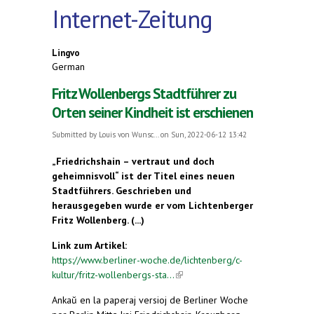
Internet-Zeitung
Lingvo
German
Fritz Wollenbergs Stadtführer zu
Orten seiner Kindheit ist erschienen
Submitted by
Louis von Wunsc...
on Sun, 2022-06-12 13:42
„Friedrichshain – vertraut und doch
geheimnisvoll“ ist der Titel eines neuen
Stadtführers. Geschrieben und
herausgegeben wurde er vom Lichtenberger
Fritz Wollenberg. (...)
Link zum Artikel:
https://www.berliner-woche.de/lichtenberg/c-
kultur/fritz-wollenbergs-sta...
(link is external)
Ankaŭ en la paperaj versioj de Berliner Woche