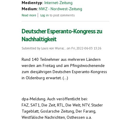
Medientyp:
Internet-Zeitung
Medium:
NWZ - Nordwest-Zeitung
about Kostenloses Angebot für Sprachinteressierte
Read more
Log in
to post comments
Deutscher Esperanto-Kongress zu
Nachhaltigkeit
Submitted by
Louis von Wunsc...
on Fri, 2022-06-03 13:26
R
und 140 Teilnehmer aus mehreren Ländern
werden am Freitag und am Pfingstwochenende
zum diesjährigen Deutschen Esperanto-Kongress
in Oldenburg erwartet. (...)
dpa-Meldung. Auch veröffentlicht bei:
FAZ, SAT1, Die Zeit, RTL, Die Welt, NTV, Stader
Tageblatt, Goslarsche Zeitung, Der Farang,
Westfälische Nachrichten, Osthessen u.a.