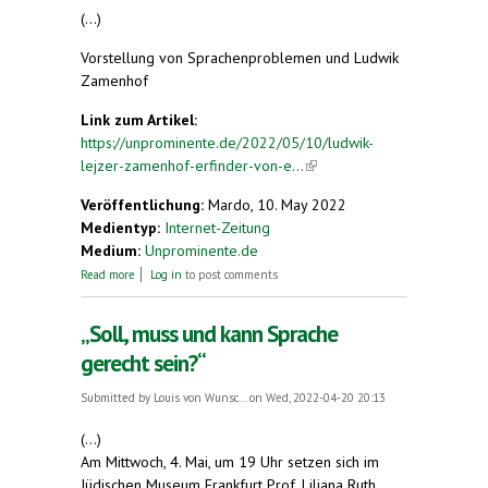
(...)
Vorstellung von Sprachenproblemen und Ludwik
Zamenhof
Link zum Artikel:
https://unprominente.de/2022/05/10/ludwik-
lejzer-zamenhof-erfinder-von-e...
(link is external)
Veröffentlichung:
Mardo, 10. May 2022
Medientyp:
Internet-Zeitung
Medium:
Unprominente.de
about Ludwik Lejzer Zamenhof, Erfinder von
Read more
Log in
to post comments
Esperanto
„Soll, muss und kann Sprache
gerecht sein?“
Submitted by
Louis von Wunsc...
on Wed, 2022-04-20 20:13
(...)
Am Mittwoch, 4. Mai, um 19 Uhr setzen sich im
Jüdischen Museum Frankfurt Prof. Liliana Ruth