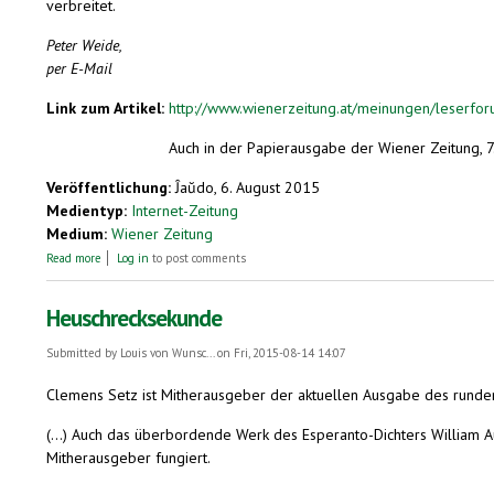
verbreitet.
Peter Weide,
per E-Mail
Link zum Artikel:
http://www.wienerzeitung.at/meinungen/leserfo
Auch in der Papierausgabe der Wiener Zeitung, 7
Veröffentlichung:
Ĵaŭdo, 6. August 2015
Medientyp:
Internet-Zeitung
Medium:
Wiener Zeitung
about Sprache Esperanto verbreitet sich rasant
Read more
Log in
to post comments
Heuschrecksekunde
Submitted by
Louis von Wunsc...
on Fri, 2015-08-14 14:07
Clemens Setz ist Mitherausgeber der aktuellen Ausgabe des rundern
(...) Auch das überbordende Werk des Esperanto-Dichters William Au
Mitherausgeber fungiert.