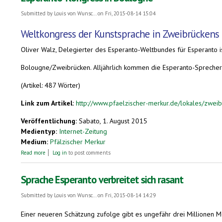
Submitted by
Louis von Wunsc...
on Fri, 2015-08-14 15:04
Weltkongress der Kunstsprache in Zweibrückens 
Oliver Walz, Delegierter des Esperanto-Weltbundes für Esperanto is
Bolougne/Zweibrücken. Alljährlich kommen die Esperanto-Sprecher 
(Artikel: 487 Wörter)
Link zum Artikel:
http://www.pfaelzischer-merkur.de/lokales/zwei
Veröffentlichung:
Sabato, 1. August 2015
Medientyp:
Internet-Zeitung
Medium:
Pfälzischer Merkur
about Esperanto-Kongress in Boulogne
Read more
Log in
to post comments
Sprache Esperanto verbreitet sich rasant
Submitted by
Louis von Wunsc...
on Fri, 2015-08-14 14:29
Einer neueren Schätzung zufolge gibt es ungefähr drei Millionen Me