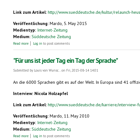
Link zum Artikel:
http://www.sueddeutsche.de/kultur/relaunch-he
Veröffentlichung:
Mardo, 5. May 2015
Medientyp:
Internet-Zeitung
Medium:
Süddeutsche Zeitung
about Heuschrecksekunde
Read more
Log in
to post comments
"Für uns ist jeder Tag ein Tag der Sprache"
Submitted by
Louis von Wunsc...
on Fri, 2015-08-14 14:01
An die
6000
Sprachen gibt es auf der Welt. In Europa sind
41
offizi
Interview: Nicola Holzapfel
Link zum Artikel:
http://www.sueddeutsche.de/karriere/interview-fue
Veröffentlichung:
Mardo, 11. May 2010
Medientyp:
Internet-Zeitung
Medium:
Süddeutsche Zeitung
about "Für uns ist jeder Tag ein Tag der Sprache"
Read more
Log in
to post comments