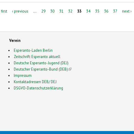
 first
‹ previous
…
29
30
31
32
33
34
35
36
37
next ›
Verein
Esperanto-Laden Berlin
Zeitschrift: Esperanto aktuell
Deutsche Esperanto-Jugend (DEJ)
Deutscher Esperanto-Bund (DEB)
(link is external)
Impressum
Kontaktadressen DEB/ DEJ
DSGVO-Datenschutzerklärung