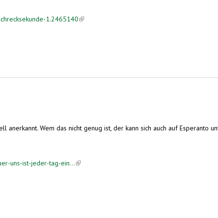
uschrecksekunde-1.2465140
(link is external)
ell anerkannt. Wem das nicht genug ist, der kann sich auch auf Esperanto un
r-uns-ist-jeder-tag-ein...
(link is external)