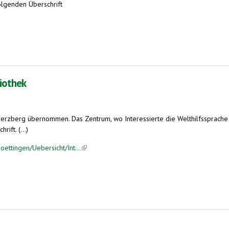
folgenden Überschrift
o-Sprecher aus aller Welt treffen sich in Wiesbaden
liothek
 Herzberg übernommen. Das Zentrum, wo Interessierte die Welthilfssprac
ift. (...)
oettingen/Uebersicht/Int...
(link is external)