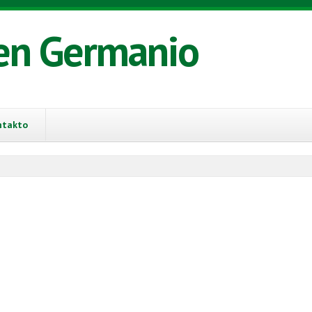
en Germanio
ntakto