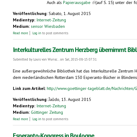
Auch als
Papierausgabe
(link is external)
(auf S. 15) unter der 
Veröffentlichung:
Sabato, 1. August 2015
Medientyp:
Internet-Zeitung
Medium:
sensor Wiesbaden
about Die Sprache als kleinster gemeinsamer Nenner: 400 junge Esperant
Read more
Log in
to post comments
Interkulturelles Zentrum Herzberg übernimmt Bib
Submitted by
Louis von Wunsc...
on Sat, 2015-08-15 07:31
Eine außergewöhnliche Bibliothek hat das Interkulturelle Zentrum
dem niederländischen Rotterdam 150 Esperanto-Bücher in Blindenschr
Link zum Artikel:
http://www.goettinger-tageblatt.de/Nachrichten/G
Veröffentlichung:
Ĵaŭdo, 13. August 2015
Medientyp:
Internet-Zeitung
Medium:
Göttinger Zeitung
about Interkulturelles Zentrum Herzberg übernimmt Bibliothek
Read more
Log in
to post comments
Esperanto-Kongress in Boulogne