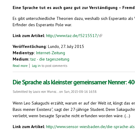
E
ine
Sprache tut es auch ganz gut zur Verständigung – Fremdspr
Es gibt unterschiedliche Theorien dazu, weshalb sich Esperanto als 
Erfinder des Esperanto Pole war.
Link zum Artikel:
http://www.taz.de/!5215517/
(link is external)
Veröffentlichung:
Lundo, 27. July 2015
Medientyp:
Internet-Zeitung
Medium:
taz - die tageszeitung
about Die Wahrheit. Monoglott ist Polyglott
Read more
Log in
to post comments
Die Sprache als kleinster gemeinsamer Nenner: 400
Submitted by
Louis von Wunsc...
on Sun, 2015-08-16 16:58
Wenn Leo Sakaguchi erzählt, warum er auf der Welt ist, klingt das e
Basis meiner Existenz“, sagt der 27-jährige Student. Denn Sakaguchi
verliebt, wenn besagte Sprache nicht erfunden worden wäre. (...)
Link zum Artikel:
http://www.sensor-wiesbaden.de/die-sprache-als