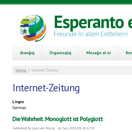
Skip to main content
Esperanto 
Freunde in allen Erdteilen!
Aranĝoj
Organizaĵoj
Mesaĝo al ni
Ko
You are here
Hejmo
»
Internet-Zeitung
Internet-Zeitung
Lingvo
German
Die Wahrheit. Monoglott ist Polyglott
Submitted by
Louis von Wunsc...
on Sun, 2015-08-16 17:35