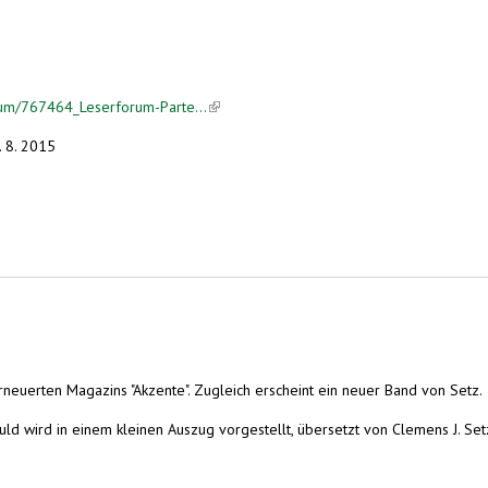
rum/767464_Leserforum-Parte...
(link is external)
. 8. 2015
euerten Magazins "Akzente". Zugleich erscheint ein neuer Band von Setz.
ld wird in einem kleinen Auszug vorgestellt, übersetzt von Clemens J. Set