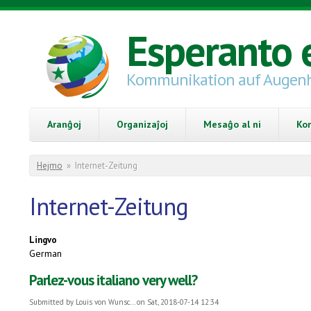
Skip to main content
Esperanto 
Kommunikation auf Augen
Aranĝoj
Organizaĵoj
Mesaĝo al ni
Ko
You are here
Hejmo
»
Internet-Zeitung
Internet-Zeitung
Lingvo
German
Parlez-vous italiano very well?
Submitted by
Louis von Wunsc...
on Sat, 2018-07-14 12:34