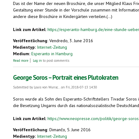
Das ist der Name der neuen Broschüre, die unser Mitglied Klaus Fr
Gestaltung einer Stunde in der Vorschule zusammen mit Informatio
andere diese Broschüre in Kindergärten verteilen.(...)
Link zum Artikel:
https://esperanto-hamburg.de/eine-stunde-ueber-
Veröffentlichung:
Vendredo, 3. June 2016
Medientyp:
Internet-Zeitung
Medium:
Esperanto in Hamburg
about Eine Stunde über Esperanto für Kindergarten und Vorschule
Read more
Log in
to post comments
George Soros – Portrait eines Plutokraten
Submitted by
Louis von Wunsc...
on Fri, 2018-07-13 14:30
Soros wurde als Sohn des Esperanto-Schriftstellers Tivadar Soros
die Besetzung Ungarns durch das nationalsozialistische Deutschland
Link zum Artikel:
https://www.neopresse.com/politik/george-soros-
Veröffentlichung:
Dimanĉo, 5. June 2016
Medientyp:
Internet-Zeitung