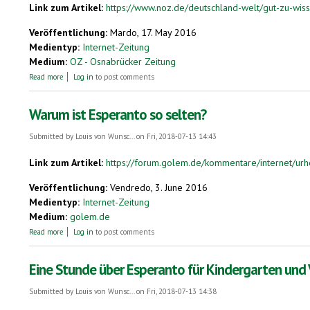
Link zum Artikel:
https://www.noz.de/deutschland-welt/gut-zu-wiss
Veröffentlichung:
Mardo, 17. May 2016
Medientyp:
Internet-Zeitung
Medium:
OZ - Osnabrücker Zeitung
about Herzberg im Harz – das Esperanto-Städtchen
Read more
Log in
to post comments
Warum ist Esperanto so selten?
Submitted by
Louis von Wunsc...
on Fri, 2018-07-13 14:43
Link zum Artikel:
https://forum.golem.de/kommentare/internet/urhe
Veröffentlichung:
Vendredo, 3. June 2016
Medientyp:
Internet-Zeitung
Medium:
golem.de
about Warum ist Esperanto so selten?
Read more
Log in
to post comments
Eine Stunde über Esperanto für Kindergarten und 
Submitted by
Louis von Wunsc...
on Fri, 2018-07-13 14:38