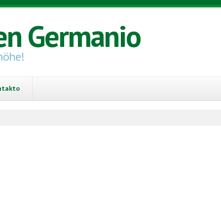
en Germanio
höhe!
ntakto