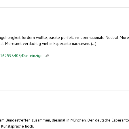
hörigkeit fördern wollte, passte perfekt ins übernationale Neutral-Mores
l-Moresnet verdächtig viel in Esperanto nachlesen. (...)
cle162598405/Das-einzige...
(link is external)
rem Bundestreffen zusammen, diesmal in München. Der deutsche Esperanto
r Kunstsprache hoch.