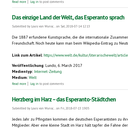
about Die Praktikantin in Wilna
Read more
Log in
to post comments
Das einzige Land der Welt, das Esperanto sprach
Submitted by
Louis von Wunsc...
on Sat, 2018-07-14 12:13
Die 1887 erfundene Kunstsprache, die die internationale Zusammenge
Freundschaft. Noch heute kann man beim Wikipedia-Eintrag zu Neutra
Link zum Artikel:
https://www.welt.de/kultur/literarischewelt/arti
Veröffentlichung:
Lundo, 6. March 2017
Medientyp:
Internet-Zeitung
Medium:
Welt
about Das einzige Land der Welt, das Esperanto sprach
Read more
Log in
to post comments
Herzberg im Harz – das Esperanto-Städtchen
Submitted by
Louis von Wunsc...
on Fri, 2018-07-13 19:05
Jedes Jahr zu Pfingsten kommen die deutschen Esperantisten zu ih
Mitglieder. Aber eine kleine Stadt im Harz hält tapfer die Fahne de