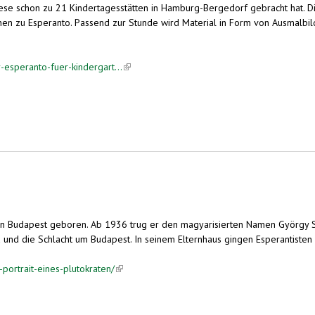
iese schon zu 21 Kindertagesstätten in Hamburg-Bergedorf gebracht hat. D
nen zu Esperanto. Passend zur Stunde wird Material in Form von Ausmalbil
esperanto-fuer-kindergart...
(link is external)
 in Budapest geboren. Ab 1936 trug er den magyarisierten Namen György So
 und die Schlacht um Budapest. In seinem Elternhaus gingen Esperantisten 
portrait-eines-plutokraten/
(link is external)