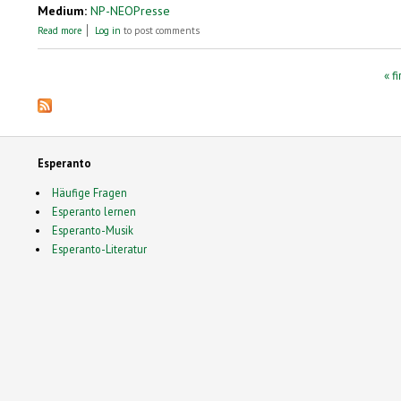
Medium:
NP-NEOPresse
about George Soros – Portrait eines Plutokraten
Read more
Log in
to post comments
Pages
« fi
Esperanto
Häufige Fragen
Esperanto lernen
Esperanto-Musik
Esperanto-Literatur