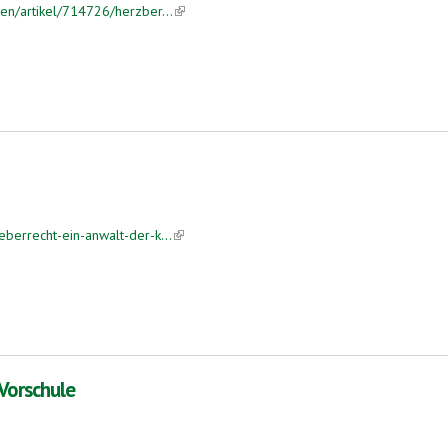
en/artikel/714726/herzber...
(link is external)
berrecht-ein-anwalt-der-k...
(link is external)
Vorschule