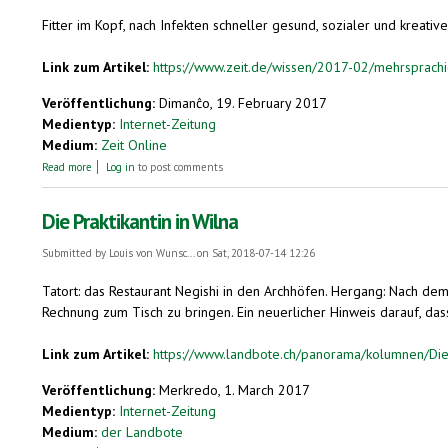
Fitter im Kopf, nach Infekten schneller gesund, sozialer und kreative
Link zum Artikel:
https://www.zeit.de/wissen/2017-02/mehrsprachigk
Veröffentlichung:
Dimanĉo, 19. February 2017
Medientyp:
Internet-Zeitung
Medium:
Zeit Online
about Parlez-vous italiano very well?
Read more
Log in
to post comments
Die Praktikantin in Wilna
Submitted by
Louis von Wunsc...
on Sat, 2018-07-14 12:26
Tatort: das Restaurant ­Negishi in den Archhöfen. Hergang: Nach de
Rechnung zum Tisch zu bringen. Ein neuerlicher Hinweis darauf, dass di
Link zum Artikel:
https://www.landbote.ch/panorama/kolumnen/Die-Pr
Veröffentlichung:
Merkredo, 1. March 2017
Medientyp:
Internet-Zeitung
Medium:
der Landbote