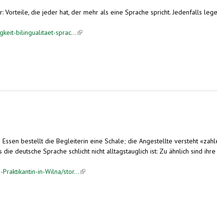
r: Vorteile, die jeder hat, der mehr als eine Sprache spricht. Jedenfalls lege
eit-bilingualitaet-sprac...
(link is external)
m Essen bestellt die Begleiterin eine Schale; die Angestellte versteht «za
e deutsche Sprache schlicht nicht alltagstauglich ist: Zu ähnlich sind ihre W
aktikantin-in-Wilna/stor...
(link is external)