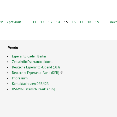
rst
‹ previous
…
11
12
13
14
15
16
17
18
19
…
next
Verein
Esperanto-Laden Berlin
Zeitschrift: Esperanto aktuell
Deutsche Esperanto-Jugend (DEJ)
Deutscher Esperanto-Bund (DEB)
(link is external)
Impressum
Kontaktadressen DEB/ DEJ
DSGVO-Datenschutzerklärung