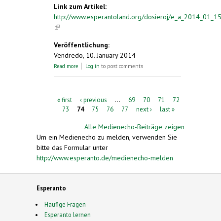
Link zum Artikel:
http://www.esperantoland.org/dosieroj/e_a_2014_01_15
(link is external)
Veröffentlichung:
Vendredo, 10. January 2014
about Medienecho 18. Nov. 2013 - 10. Jan.
Read more
Log in
to post comments
2014
Pages
« first
‹ previous
…
69
70
71
72
73
74
75
76
77
next ›
last »
Alle Medienecho-Beiträge zeigen
Um ein Medienecho zu melden, verwenden Sie
bitte das Formular unter
http://www.esperanto.de/medienecho-melden
Esperanto
Häufige Fragen
Esperanto lernen