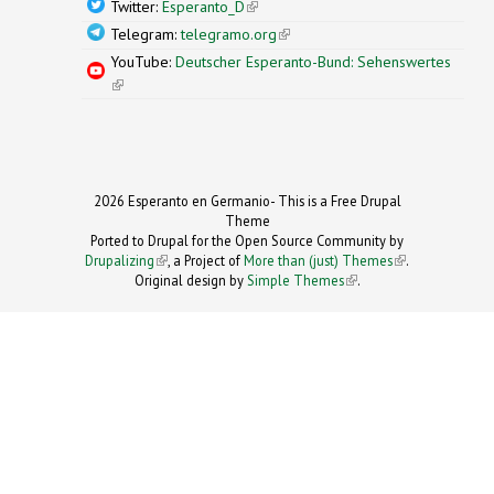
Twitter:
Esperanto_D
(link is external)
Telegram:
telegramo.org
(link is external)
YouTube:
Deutscher Esperanto-Bund: Sehenswertes
(link is external)
2026 Esperanto en Germanio- This is a Free Drupal
Theme
Ported to Drupal for the Open Source Community by
Drupalizing
(link is external)
, a Project of
More than (just) Themes
(link is
.
Original design by
Simple Themes
.
(link is
external)
external)