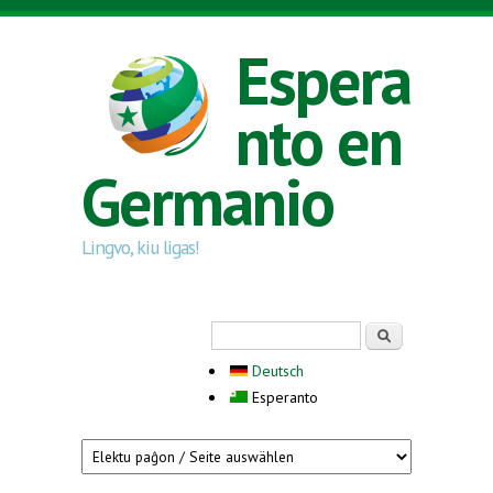
Skip to main content
Espera
nto en
Germanio
Lingvo, kiu ligas!
Search form
Serĉi
Deutsch
Esperanto