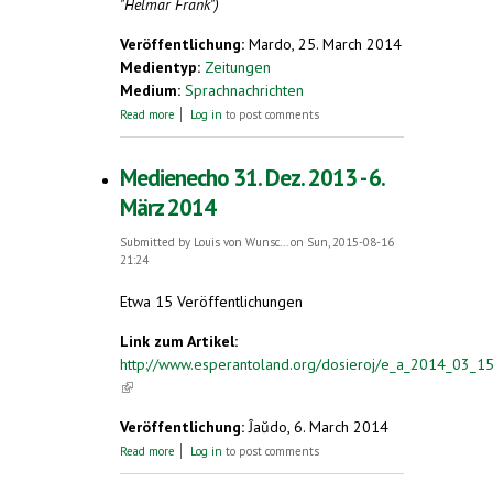
"Helmar Frank")
Veröffentlichung:
Mardo, 25. March 2014
Medientyp:
Zeitungen
Medium:
Sprachnachrichten
about Helmar Frank
Read more
Log in
to post comments
Medienecho 31. Dez. 2013 - 6.
März 2014
Submitted by
Louis von Wunsc...
on Sun, 2015-08-16
21:24
Etwa 15 Veröffentlichungen
Link zum Artikel:
http://www.esperantoland.org/dosieroj/e_a_2014_03_15
(link is external)
Veröffentlichung:
Ĵaŭdo, 6. March 2014
about Medienecho 31. Dez. 2013 - 6. März
Read more
Log in
to post comments
2014