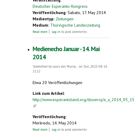
Veranstaltung:
Deutscher Esperanto-Kongress
Veröffentlichung:
Sabato, 17. May 2014
Medientyp:
Zeitungen
Medium:
Thüringische Landeszeitung
about Die Träger des grünen Sterns reden
Read more
Log in
to post comments
in ihrer eigenen Sprache
Medienecho Januar - 14. Mai
2014
Submitted by
Louis von Wunsc...
on Sun, 2015-08-16
21:12
Etwa 20 Veröffentlichungen
Link zum Artikel:
http://www.esperantoland.org/dosieroj/e_a_2014_05_1
(link is external)
Veröffentlichung:
Merkredo, 14. May 2014
about Medienecho Januar - 14. Mai 2014
Read more
Log in
to post comments