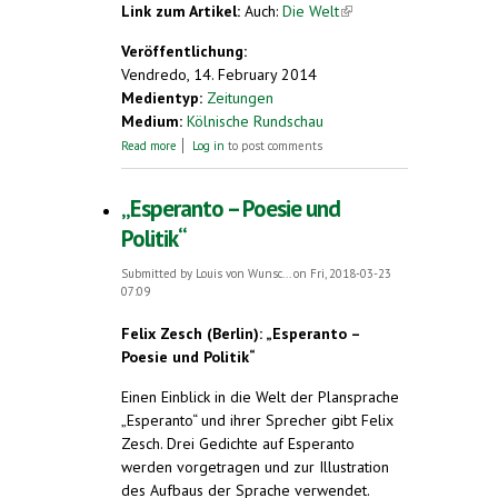
Link zum Artikel:
Auch:
Die Welt
(link is
external)
Veröffentlichung:
Vendredo, 14. February 2014
Medientyp:
Zeitungen
Medium:
Kölnische Rundschau
about Ein haariges Neujährchen
Read more
Log in
to post comments
„Esperanto – Poesie und
Politik“
Submitted by
Louis von Wunsc...
on Fri, 2018-03-23
07:09
Felix Zesch (Berlin): „Esperanto –
Poesie und Politik“
Einen Einblick in die Welt der Plansprache
„Esperanto“ und ihrer Sprecher gibt Felix
Zesch. Drei Gedichte auf Esperanto
werden vorgetragen und zur Illustration
des Aufbaus der Sprache verwendet.