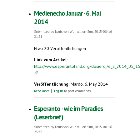
Medienecho Januar - 6. Mai
2014
Submitted by
Louis von Wunsc...
on Sun, 2015-08-16
21:21
Etwa 20 Veröffentlichungen
Link zum Artikel:
http://www.esperantoland.org/dosieroj/e_a_2014_05_15
(link is external)
Veröffentlichung:
Mardo, 6. May 2014
about Medienecho Januar - 6. Mai 2014
Read more
Log in
to post comments
Esperanto - wie im Paradies
(Leserbrief)
Submitted by
Louis von Wunsc...
on Sun, 2015-08-16
23:36