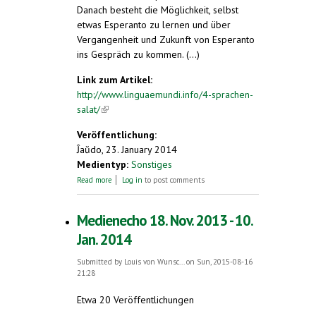
Danach besteht die Möglichkeit, selbst
etwas Esperanto zu lernen und über
Vergangenheit und Zukunft von Esperanto
ins Gespräch zu kommen. (...)
Link zum Artikel:
http://www.linguaemundi.info/4-sprachen-
salat/
(link is external)
Veröffentlichung:
Ĵaŭdo, 23. January 2014
Medientyp:
Sonstiges
about „Esperanto – Poesie und Politik“
Read more
Log in
to post comments
Medienecho 18. Nov. 2013 - 10.
Jan. 2014
Submitted by
Louis von Wunsc...
on Sun, 2015-08-16
21:28
Etwa 20 Veröffentlichungen