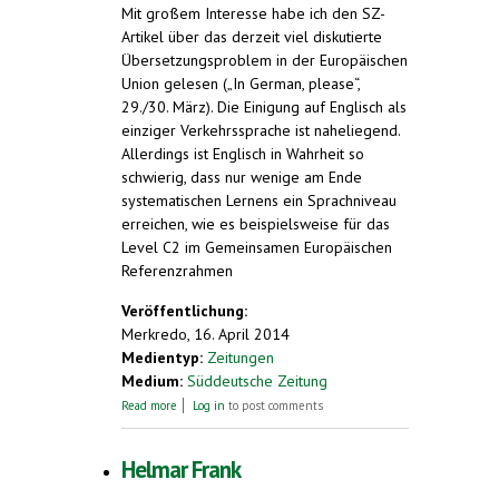
Mit großem Interesse habe ich den SZ-
Artikel über das derzeit viel diskutierte
Übersetzungsproblem in der Europäischen
Union gelesen („In German, please“,
29./30. März). Die Einigung auf Englisch als
einziger Verkehrssprache ist naheliegend.
Allerdings ist Englisch in Wahrheit so
schwierig, dass nur wenige am Ende
systematischen Lernens ein Sprachniveau
erreichen, wie es beispielsweise für das
Level C2 im Gemeinsamen Europäischen
Referenzrahmen
Veröffentlichung:
Merkredo, 16. April 2014
Medientyp:
Zeitungen
Medium:
Süddeutsche Zeitung
about Esperanto - wie im Paradies
Read more
Log in
to post comments
(Leserbrief)
Helmar Frank