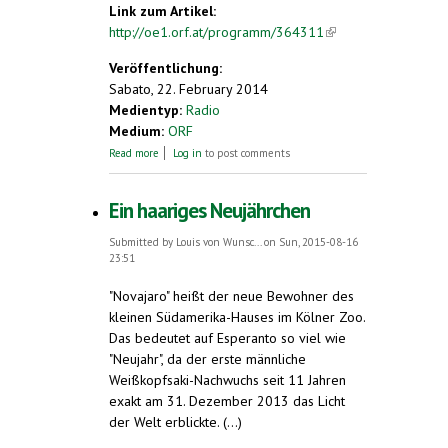
Link zum Artikel:
http://oe1.orf.at/programm/364311
(link is
external)
Veröffentlichung:
Sabato, 22. February 2014
Medientyp:
Radio
Medium:
ORF
about Globish. Die Sprache der Welt
Read more
Log in
to post comments
Ein haariges Neujährchen
Submitted by
Louis von Wunsc...
on Sun, 2015-08-16
23:51
"Novajaro" heißt der neue Bewohner des
kleinen Südamerika-Hauses im Kölner Zoo.
Das bedeutet auf Esperanto so viel wie
"Neujahr", da der erste männliche
Weißkopfsaki-Nachwuchs seit 11 Jahren
exakt am 31. Dezember 2013 das Licht
der Welt erblickte. (...)